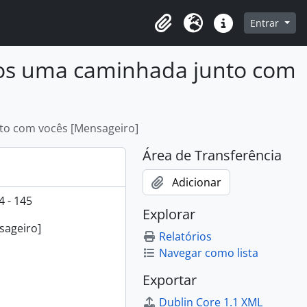
o
Entrar
Área de Transferência
Idioma
Atalhos
anos uma caminhada junto com
to com vocês [Mensageiro]
Área de Transferência
Adicionar
 - 145
Explorar
sageiro]
Relatórios
Navegar como lista
Exportar
Dublin Core 1.1 XML