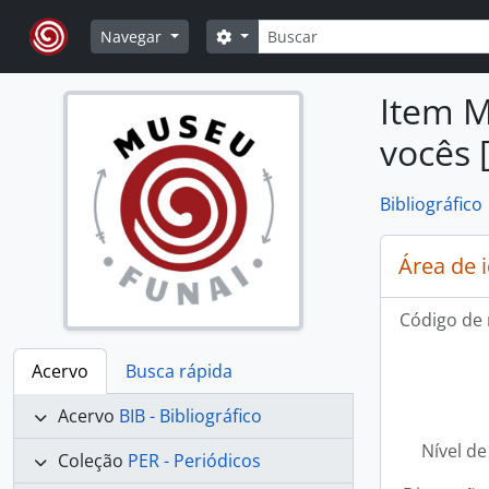
Skip to main content
Buscar
Opções de busca
Navegar
Item M
vocês 
Bibliográfico
Área de 
Código de 
Acervo
Busca rápida
Acervo
BIB - Bibliográfico
Nível de
Coleção
PER - Periódicos