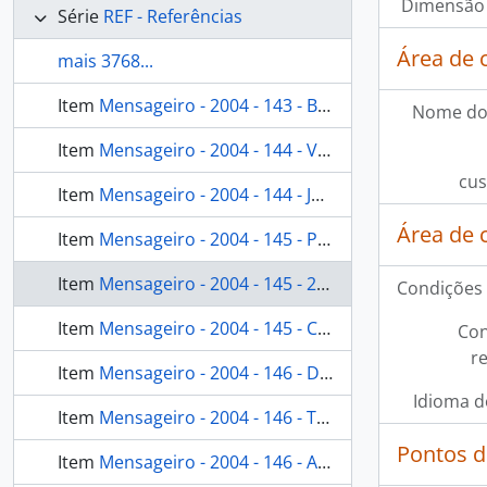
Dimensão 
Série
REF - Referências
Área de 
mais 3768...
Item
Mensageiro - 2004 - 143 - Bacurizinho, uma terra em perigo [Mensageiro]
Nome do
Item
Mensageiro - 2004 - 144 - Vida longa ao Novo Mundo? Fórum Social Mundial [Mensageiro]
cus
Item
Mensageiro - 2004 - 144 - Juruna, Joaquina. Mito do Povo Juruna [Mensageiro]
Área de 
Item
Mensageiro - 2004 - 145 - Projeto político pedagógico transformador Potiguara [Mensageiro]
Item
Mensageiro - 2004 - 145 - 25 anos uma caminhada junto com vocês [Mensageiro]
Condições 
Item
Mensageiro - 2004 - 145 - Cinta Larga e garimpeiros: Os urubus tiram proveito [Mensageiro]
Con
r
Item
Mensageiro - 2004 - 146 - Demarcação e fiscalização uma conquista do povo Munduruku [Mensageiro]
Idioma d
Item
Mensageiro - 2004 - 146 - Transgênicos: solução ou ameaça? um assunto polêmico e atual [Mensageiro]
Pontos d
Item
Mensageiro - 2004 - 146 - A nova política indigenista a partir do começo do Brasil [Mensageiro]