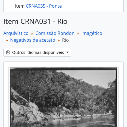
Item
CRNA035 - Ponte
288 mais...
Item CRNA031 - Rio
Arquivístico
Comissão Rondon
Imagético
Negativos de acetato
Rio
Outros idiomas disponíveis