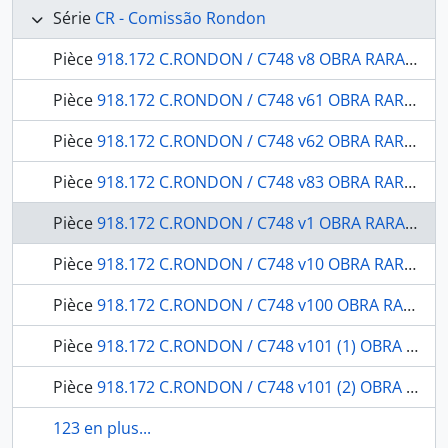
Série
CR - Comissão Rondon
Pièce
918.172 C.RONDON / C748 v8 OBRA RARA / 1910 - História Natural Botânica Parte I - Bromeliaceas
Pièce
918.172 C.RONDON / C748 v61 OBRA RARA / 1946 - Águas termais de Mato-Grosso:: com estudos "in loco" das fontes de Palmeiras, Baía do Frade e Poíro.
Pièce
918.172 C.RONDON / C748 v62 OBRA RARA / 1946 - Águas termais de Mato-Grosso:: com estudos "in loco" das fontes de Palmeiras, Baía do Frade e Poíro.
Pièce
918.172 C.RONDON / C748 v83 OBRA RARA / 19-- - Botânica: parte XII: contribuição para o conhecimento de uma nova espécie de Lentibularicae
Pièce
918.172 C.RONDON / C748 v1 OBRA RARA / 19-- - Relatório apresentado a Diretoria Geral dos Telegraphos e a Divisão Geral de Engenharia (G.5) do Departamento da Guerra
Pièce
918.172 C.RONDON / C748 v10 OBRA RARA / 1912 - História Natural Botânica Parte III - Melastomataceas
Pièce
918.172 C.RONDON / C748 v100 OBRA RARA / 1946 - 19 de Abril: o Dia do Índio as comemorações realizadas em 1944 e 1945 volume I.
Pièce
918.172 C.RONDON / C748 v101 (1) OBRA RARA / 1946 - Em defesa dos brasilíndios: Conferência realizada pelo prof. Basílio de Magalhães, no auditório do Ministério da Educação e Saúde, a 24 de Abril de 1946, durante a "Semana do Índio".
Pièce
918.172 C.RONDON / C748 v101 (2) OBRA RARA / 1947 - A influência do índio na linguagem brasileira conferência: proferida pelo Prof. Nelson de Senna da Universidade de Minas Gerais, na sessão de encerramento da Semana do Índio, a 30 de abril de 1946.
123 en plus...