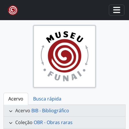
Skip to main content
Togg
Acervo
Busca rápida
Acervo
BIB - Bibliográfico
Coleção
OBR - Obras raras