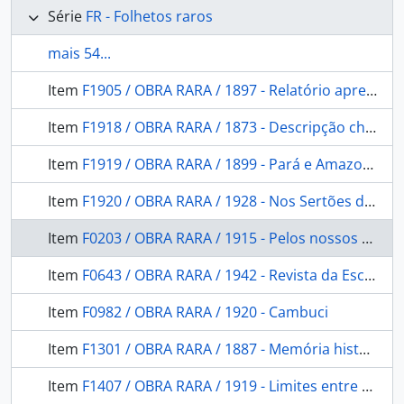
Série
FR - Folhetos raros
mais 54...
Item
F1905 / OBRA RARA / 1897 - Relatório apresentado ao Exmo. Sr. Lauro Sodré, Governador do estado do Pará, pelo diretor do Museu Paraense
Item
F1918 / OBRA RARA / 1873 - Descripção chorographica do Estado do Gram-Pará: que por ordem alphabetica descreveu João Vasco Manoel de Braum, governador da Praça de Macapá em o anno de 1789.
Item
F1919 / OBRA RARA / 1899 - Pará e Amazonas: questão de limites.
Item
F1920 / OBRA RARA / 1928 - Nos Sertões do Gurupy
Item
F0203 / OBRA RARA / 1915 - Pelos nossos aborígenes
Item
F0643 / OBRA RARA / 1942 - Revista da Escola Militar
Item
F0982 / OBRA RARA / 1920 - Cambuci
Item
F1301 / OBRA RARA / 1887 - Memória histórica sobre os indígenas de Matto Grosso
Item
F1407 / OBRA RARA / 1919 - Limites entre os estados de Matto Grosso e Goyaz