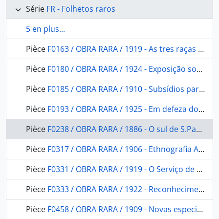
Série
FR - Folhetos raros
5 en plus...
Pièce
F0163 / OBRA RARA / 1919 - As tres raças na sociedade colonial. Contribuição social de cada uma
Pièce
F0180 / OBRA RARA / 1924 - Exposição sobre as Terras da povoação indígena de São Jeronymo (Estado do Paraná) Apresentada ao. Ministro da Agricultura. pelo Dr. josé. Officio n. 374, de 25.11.1924. com 13 documentos annexos
Pièce
F0185 / OBRA RARA / 1910 - Subsídios para o estudo dos Kaingangues do Paraná
Pièce
F0193 / OBRA RARA / 1925 - Em defeza do índio e das fazendas nacionais. Discursos na Câmara a 28 de novembro, 19, 28 e 30 de Dezembro de 1924
Pièce
F0238 / OBRA RARA / 1886 - O sul de S.Paulo: contribuição para o estudo da geografia física desta zona da província.
Pièce
F0317 / OBRA RARA / 1906 - Ethnografia Americana: o exercicio da Medicina entre os indigenas da America.
Pièce
F0331 / OBRA RARA / 1919 - O Serviço de Proteção aos Índios e a Historia da Colonização do Brazil
Pièce
F0333 / OBRA RARA / 1922 - Reconhecimentos Geologicos no Valle do Amazonas: (Campanhas de 1918 e 1919) Com 17 desenhos e 57 photogravuras no texto.
Pièce
F0458 / OBRA RARA / 1909 - Novas especies de Aves amazônicas das collecções do Museu Goeldi (segundo os trabalhos do conselheiro Dr. Steindachner)