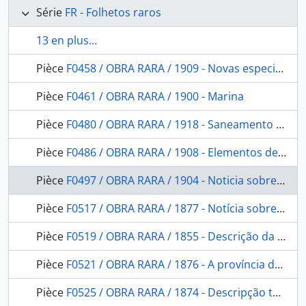
Série
FR - Folhetos raros
13 en plus...
Pièce
F0458 / OBRA RARA / 1909 - Novas especies de Aves amazônicas das collecções do Museu Goeldi (segundo os trabalhos do conselheiro Dr. Steindachner)
Pièce
F0461 / OBRA RARA / 1900 - Marina
Pièce
F0480 / OBRA RARA / 1918 - Saneamento do Rio Branco: relatório apresentado ao Exmo. Sr. Dr. Governador do Amazonas em 26 de Out. de 1917.
Pièce
F0486 / OBRA RARA / 1908 - Elementos de gramática e dicionário de língua dos boróros- coroados de Mato Grosso
Pièce
F0497 / OBRA RARA / 1904 - Noticia sobre alguns jardins botanicos da Europa
Pièce
F0517 / OBRA RARA / 1877 - Notícia sobre a Provincia do Paraná
Pièce
F0519 / OBRA RARA / 1855 - Descrição da Costa do Brasil de Pitimbu e São Bento e de todas as Barras, Portos e Rio do Litoral da Provincia de Pernambuco: seguida de um roteiro para se demandarem as mesmas barras.Acompanhando a Planta Geral da Costa.Apresentando ao Illm. Sr. capitão. em 3 de fevereiro de 1855.
Pièce
F0521 / OBRA RARA / 1876 - A província de Goyaz. Exposição Nacional de 1875
Pièce
F0525 / OBRA RARA / 1874 - Descripção topographica do mappa da provincia de Santa Catarina organisada na Commissão do Registro geral e Estatistica das terras publicas sob a presidencia do Conselheiro Bernardo Augusto Nascentes de Azambuja