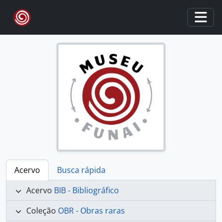
Skip to main content
Togg
Acervo
Busca rápida
Acervo
BIB - Bibliográfico
Coleção
OBR - Obras raras