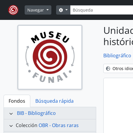
Skip to main content
Búsqueda
Search options
Navegar
Unidad
histór
Bibliográfico
Otros idi
Fondos
Búsqueda rápida
BIB - Bibliográfico
Colección
OBR - Obras raras