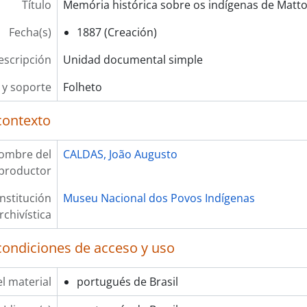
Título
Memória histórica sobre os indígenas de Matt
Fecha(s)
1887 (Creación)
escripción
Unidad documental simple
y soporte
Folheto
contexto
ombre del
CALDAS, João Augusto
productor
Institución
Museu Nacional dos Povos Indígenas
rchivística
condiciones de acceso y uso
l material
portugués de Brasil