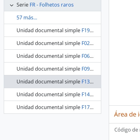
Serie
FR - Folhetos raros
57 más...
Unidad documental simple
F1920 / OBRA RARA / 1928 - Nos Sertões do Gurupy
Unidad documental simple
F0203 / OBRA RARA / 1915 - Pelos nossos aborígenes
Unidad documental simple
F0643 / OBRA RARA / 1942 - Revista da Escola Militar
Unidad documental simple
F0982 / OBRA RARA / 1920 - Cambuci
Unidad documental simple
F1301 / OBRA RARA / 1887 - Memória histórica sobre os indígenas de Matto Grosso
Unidad documental simple
F1407 / OBRA RARA / 1919 - Limites entre os estados de Matto Grosso e Goyaz
Unidad documental simple
F1732 / OBRA RARA / 1944 - Revista do Serviço Público
Área de 
Código de 