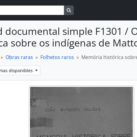
Search in browse page
 documental simple F1301 / 
ica sobre os indígenas de Matt
Obras raras
Folhetos raros
Memória histórica sobr
omas disponibles