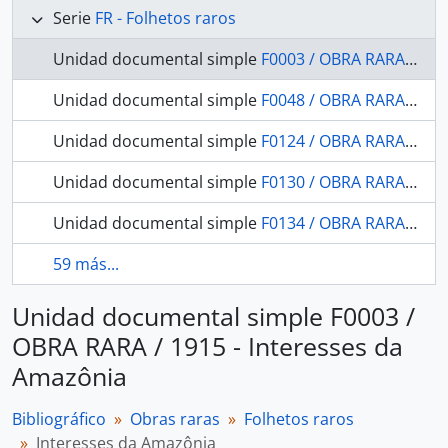
Serie
FR - Folhetos raros
Unidad documental simple
F0003 / OBRA RARA / 1915 - Interesses da Amazônia
Unidad documental simple
F0048 / OBRA RARA / 1903 - Uma catechese entre os índios do Araguaya
Unidad documental simple
F0124 / OBRA RARA / 1907 - Nova edição da Memoria topographica e historica sobre os campos dos Goytacazes, com uma noticia breve de suas produções e commercio offerecida ao muito alto e muito poderoso Rei D. João VI por um natural do paiz: Rio de Janeiro na Impressão Regia, 1819 com licença de sua magestade.
Unidad documental simple
F0130 / OBRA RARA / 1909 - A questão indígena: appello dirigido à opinião pública do Brazil.
Unidad documental simple
F0134 / OBRA RARA / 1908 - Os Boruns: recordações selvagens.
59 más...
Unidad documental simple F0003 /
OBRA RARA / 1915 - Interesses da
Amazônia
Bibliográfico
Obras raras
Folhetos raros
Interesses da Amazônia