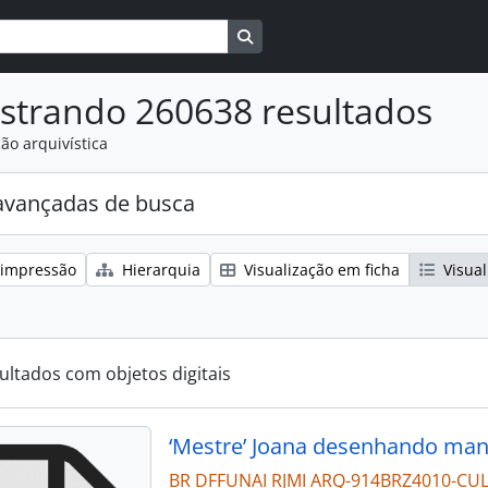
Busque na página de navegaçã
strando 260638 resultados
ão arquivística
avançadas de busca
 impressão
Hierarquia
Visualização em ficha
Visual
ultados com objetos digitais
‘Mestre’ Joana desenhando man
BR DFFUNAI RJMI ARQ-914BRZ4010-CU