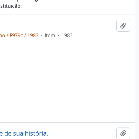
tituição.
Adici
o / F979c / 1983
·
Item
·
1983
 de sua história.
Adici