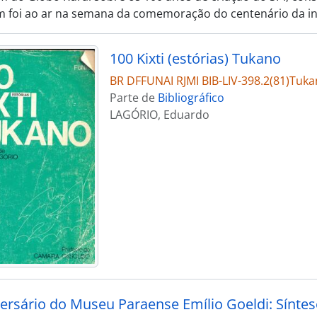
 foi ao ar na semana da comemoração do centenário da ins
100 Kixti (estórias) Tukano
BR DFFUNAI RJMI BIB-LIV-398.2(81)Tukan
Parte de
Bibliográfico
LAGÓRIO, Eduardo
versário do Museu Paraense Emílio Goeldi: Síntese