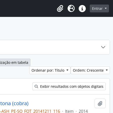
o
Entrar
Área de Transferência
Idioma
Atalhos
ização em tabela
Ordenar por: Título
Ordem: Crescente
Exibir resultados com objetos digitais
tona (cobra)
Adici
L-ASH_PE-SO_FOT_20141211_116
·
Item
·
2014