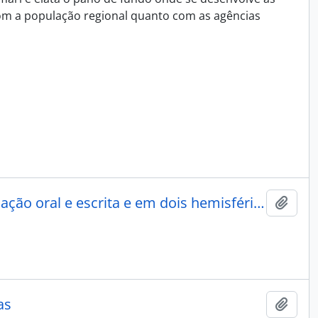
 com a população regional quanto com as agências
150% de desenvolvimento em duas culturas: em comunicação oral e escrita e em dois hemisférios do cérebro.
Adici
as
Adici