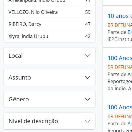
Anakanpukú, índio Urubu
71
, 71 resultados
VELLOZO, Nilo Oliveira
59
10 anos 
, 59 resultados
RIBEIRO, Darcy
47
BR DFFUNAI
, 47 resultados
Parte de
Bi
Xiyra, índia Urubu
42
IEPÉ Insti
, 42 resultados
Local
100 Anos
BR DFFUNAI
Parte de
Ar
Assunto
Reportagem
do Índio. 
Gênero
100 Anos
BR DFFUNAI
Nível de descrição
Parte de
Ar
Reportagem