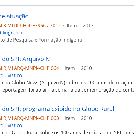
de atuação
 RJMI BIB-FOL-F2966 / 2012
·
Item
·
2012
bliográfico
tuto de Pesquisa e Formação Indígena
 do SPI: Arquivo N
 RJMI ARQ-MNPI--CLIP 064
·
Item
·
2010
quivístico
 da Globo News (Arquivo N) sobre os 100 anos de criação 
A reportagem foi ao ar na semana da comemoração do centen
 do SPI: programa exibido no Globo Rural
 RJMI ARQ-MNPI--CLIP 063
·
Item
·
2010
quivístico
 do Globo Rural sobre os 100 anos de criação do SPI, cons