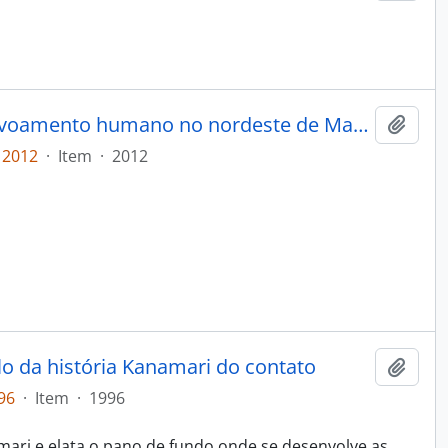
12.000 anos: Arqueologia do povoamento humano no nordeste de Mato Grosso do Sul.
Adici
 2012
·
Item
·
2012
o da história Kanamari do contato
Adici
96
·
Item
·
1996
namari e elata o pano de fundo onde se desenvolve as