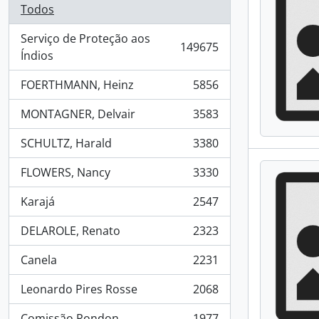
Todos
Serviço de Proteção aos
149675
, 149675 resultados
Índios
FOERTHMANN, Heinz
5856
, 5856 resultados
MONTAGNER, Delvair
3583
, 3583 resultados
SCHULTZ, Harald
3380
, 3380 resultados
FLOWERS, Nancy
3330
, 3330 resultados
Karajá
2547
, 2547 resultados
DELAROLE, Renato
2323
, 2323 resultados
Canela
2231
, 2231 resultados
Leonardo Pires Rosse
2068
, 2068 resultados
Comissão Rondon
1977