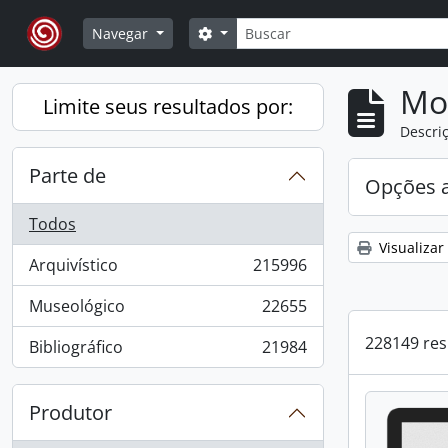
Skip to main content
Buscar
Opções de busca
Navegar
Mo
Limite seus resultados por:
Descriç
Parte de
Opções 
Todos
Visualizar
Arquivístico
215996
, 215996 resultados
Museológico
22655
, 22655 resultados
228149 res
Bibliográfico
21984
, 21984 resultados
Produtor