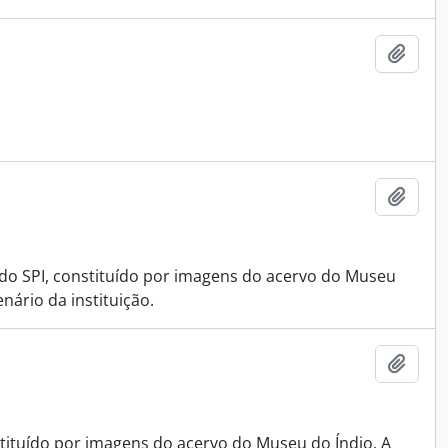
Adici
Adici
do SPI, constituído por imagens do acervo do Museu
ário da instituição.
Adici
tituído por imagens do acervo do Museu do Índio. A