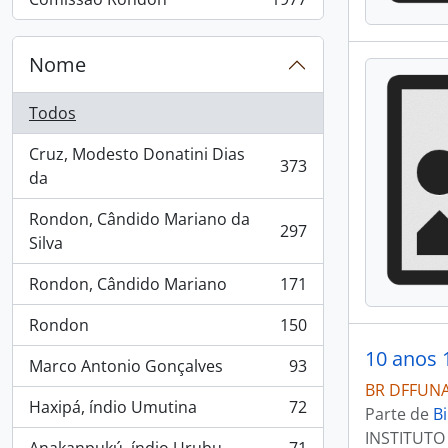
, 1977 resultados
Nome
Todos
Cruz, Modesto Donatini Dias
373
, 373 resultados
da
Rondon, Cândido Mariano da
297
, 297 resultados
Silva
Rondon, Cândido Mariano
171
, 171 resultados
Rondon
150
, 150 resultados
10 anos 
Marco Antonio Gonçalves
93
, 93 resultados
BR DFFUNAI
Haxipá, índio Umutina
72
Parte de
Bi
, 72 resultados
INSTITUTO