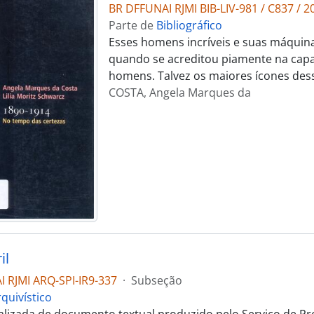
BR DFFUNAI RJMI BIB-LIV-981 / C837 / 2
Parte de
Bibliográfico
Esses homens incríveis e suas máquina
quando se acreditou piamente na capac
homens. Talvez os maiores ícones des
COSTA, Angela Marques da
il
 RJMI ARQ-SPI-IR9-337
·
Subseção
quivístico