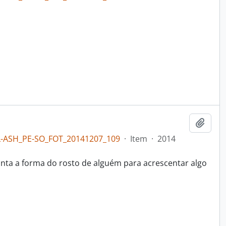
Adici
L-ASH_PE-SO_FOT_20141207_109
·
Item
·
2014
ta a forma do rosto de alguém para acrescentar algo