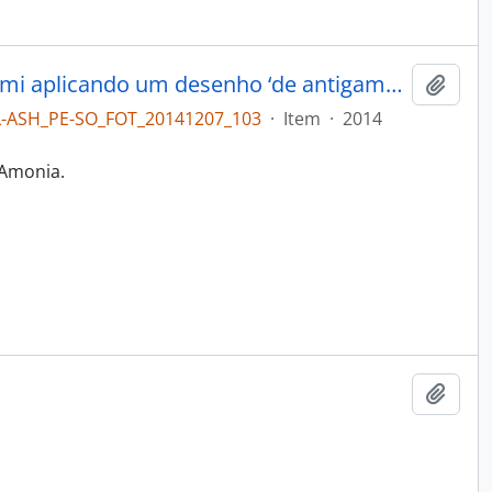
‘Mestre’ Wirita, esposa de Arecemi aplicando um desenho ‘de antigamente’ no rosto de Yara.
Adici
L-ASH_PE-SO_FOT_20141207_103
·
Item
·
2014
 Amonia.
Adici