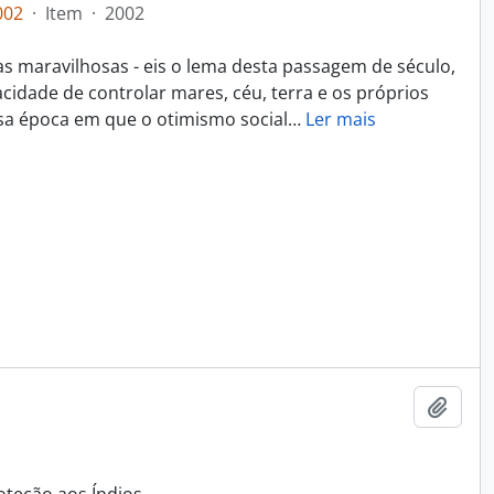
002
·
Item
·
2002
s maravilhosas - eis o lema desta passagem de século,
idade de controlar mares, céu, terra e os próprios
sa época em que o otimismo social
…
Ler mais
Adici