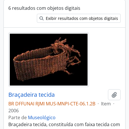
6 resultados com objetos digitais
Exibir resultados com objetos digitais
Braçadeira tecida
Adici
BR DFFUNAI RJMI MUS-MNPI-CTE-06.1.2B
·
Item
·
2006
Parte de
Museológico
Braçadeira tecida, constituída com faixa tecida com