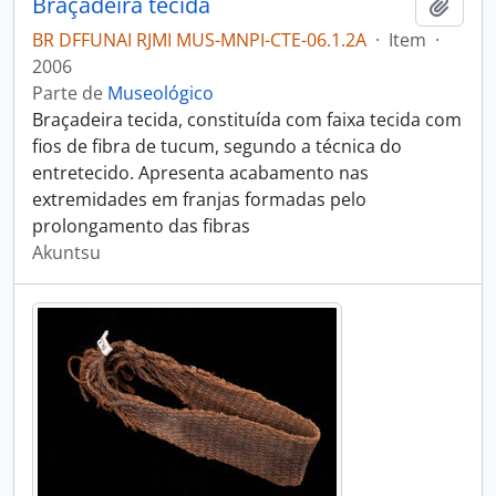
Braçadeira tecida
Adici
BR DFFUNAI RJMI MUS-MNPI-CTE-06.1.2A
·
Item
·
2006
Parte de
Museológico
Braçadeira tecida, constituída com faixa tecida com
fios de fibra de tucum, segundo a técnica do
entretecido. Apresenta acabamento nas
extremidades em franjas formadas pelo
prolongamento das fibras
Akuntsu