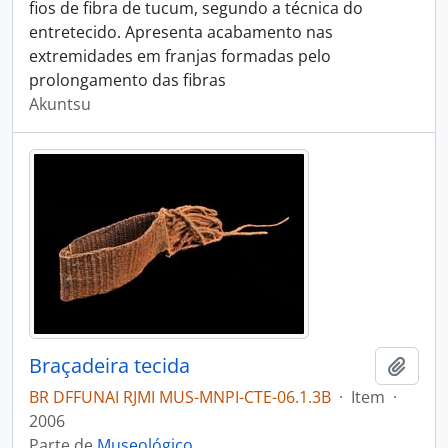
fios de fibra de tucum, segundo a técnica do
entretecido. Apresenta acabamento nas
extremidades em franjas formadas pelo
prolongamento das fibras
Akuntsu
Braçadeira tecida
Adici
BR DFFUNAI RJMI MUS-MNPI-CTE-06.1.3B
·
Item
·
2006
Parte de
Museológico