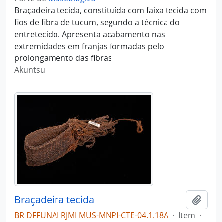
Braçadeira tecida, constituída com faixa tecida com
fios de fibra de tucum, segundo a técnica do
entretecido. Apresenta acabamento nas
extremidades em franjas formadas pelo
prolongamento das fibras
Akuntsu
Braçadeira tecida
Adici
BR DFFUNAI RJMI MUS-MNPI-CTE-04.1.18A
·
Item
·