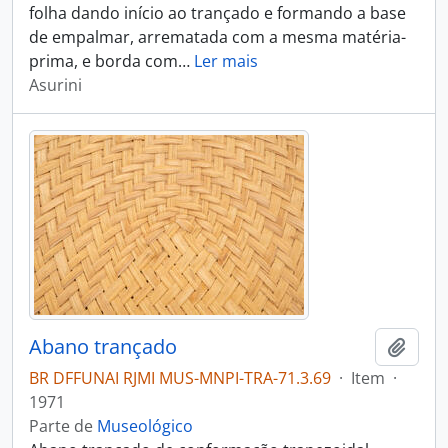
folha dando início ao trançado e formando a base
de empalmar, arrematada com a mesma matéria-
prima, e borda com
…
Ler mais
Asurini
Abano trançado
Adici
BR DFFUNAI RJMI MUS-MNPI-TRA-71.3.69
·
Item
·
1971
Parte de
Museológico