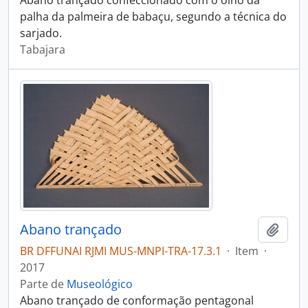
Abano trançado confeccionado com o olho da
palha da palmeira de babaçu, segundo a técnica do
sarjado.
Tabajara
Abano trançado
Adici
BR DFFUNAI RJMI MUS-MNPI-TRA-17.3.1
·
Item
·
2017
Parte de
Museológico
Abano trançado de conformação pentagonal