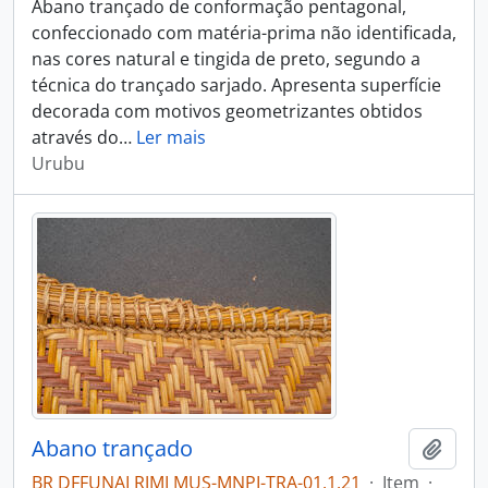
Abano trançado de conformação pentagonal,
confeccionado com matéria-prima não identificada,
nas cores natural e tingida de preto, segundo a
técnica do trançado sarjado. Apresenta superfície
decorada com motivos geometrizantes obtidos
através do
…
Ler mais
Urubu
Abano trançado
Adici
BR DFFUNAI RJMI MUS-MNPI-TRA-01.1.21
·
Item
·