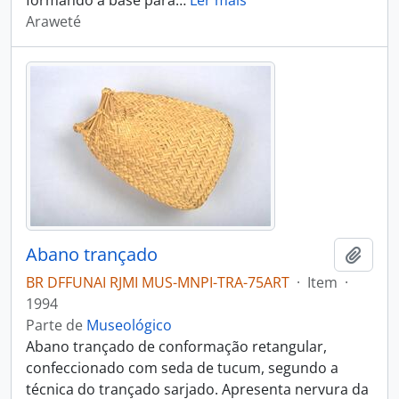
formando a base para
…
Ler mais
Araweté
Abano trançado
Adici
BR DFFUNAI RJMI MUS-MNPI-TRA-75ART
·
Item
·
1994
Parte de
Museológico
Abano trançado de conformação retangular,
confeccionado com seda de tucum, segundo a
técnica do trançado sarjado. Apresenta nervura da