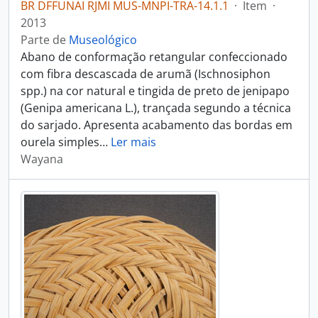
BR DFFUNAI RJMI MUS-MNPI-TRA-14.1.1
·
Item
·
2013
Parte de
Museológico
Abano de conformação retangular confeccionado
com fibra descascada de arumã (Ischnosiphon
spp.) na cor natural e tingida de preto de jenipapo
(Genipa americana L.), trançada segundo a técnica
do sarjado. Apresenta acabamento das bordas em
ourela simples
…
Ler mais
Wayana