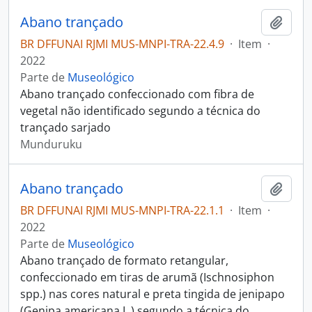
Abano trançado
Adici
BR DFFUNAI RJMI MUS-MNPI-TRA-22.4.9
·
Item
·
2022
Parte de
Museológico
Abano trançado confeccionado com fibra de
vegetal não identificado segundo a técnica do
trançado sarjado
Munduruku
Abano trançado
Adici
BR DFFUNAI RJMI MUS-MNPI-TRA-22.1.1
·
Item
·
2022
Parte de
Museológico
Abano trançado de formato retangular,
confeccionado em tiras de arumã (Ischnosiphon
spp.) nas cores natural e preta tingida de jenipapo
(Genipa americana L.) segundo a técnica do