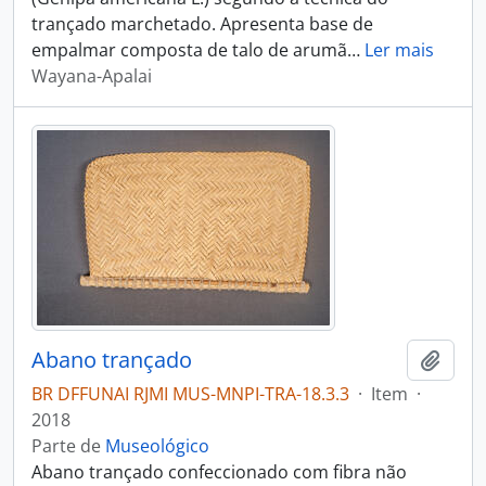
trançado marchetado. Apresenta base de
empalmar composta de talo de arumã
…
Ler mais
Wayana-Apalai
Abano trançado
Adici
BR DFFUNAI RJMI MUS-MNPI-TRA-18.3.3
·
Item
·
2018
Parte de
Museológico
Abano trançado confeccionado com fibra não