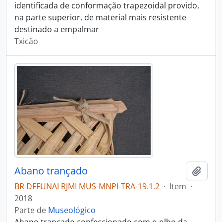
identificada de conformação trapezoidal provido,
na parte superior, de material mais resistente
destinado a empalmar
Txicão
Abano trançado
Adici
BR DFFUNAI RJMI MUS-MNPI-TRA-19.1.2
·
Item
·
2018
Parte de
Museológico