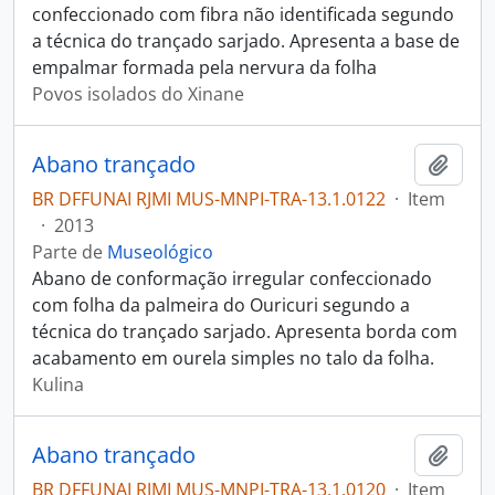
confeccionado com fibra não identificada segundo
a técnica do trançado sarjado. Apresenta a base de
empalmar formada pela nervura da folha
Povos isolados do Xinane
Abano trançado
Adici
BR DFFUNAI RJMI MUS-MNPI-TRA-13.1.0122
·
Item
·
2013
Parte de
Museológico
Abano de conformação irregular confeccionado
com folha da palmeira do Ouricuri segundo a
técnica do trançado sarjado. Apresenta borda com
acabamento em ourela simples no talo da folha.
Kulina
Abano trançado
Adici
BR DFFUNAI RJMI MUS-MNPI-TRA-13.1.0120
·
Item