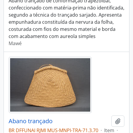
Abano trançado de conformação trapezoidal,
confeccionado com matéria-prima não identificada,
segundo a técnica do trançado sarjado. Apresenta
empunhadura constituída da nervura da folha,
costurada com fios do mesmo material e borda
com acabamento com aureola simples
Mawé
Abano trançado
Adici
BR DFFUNAI RJMI MUS-MNPI-TRA-71.3.70
·
Item
·