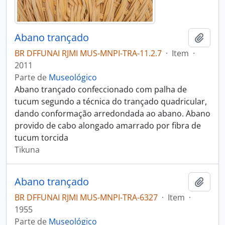
Abano trançado
Adici
BR DFFUNAI RJMI MUS-MNPI-TRA-11.2.7
·
Item
·
2011
Parte de
Museológico
Abano trançado confeccionado com palha de
tucum segundo a técnica do trançado quadricular,
dando conformação arredondada ao abano. Abano
provido de cabo alongado amarrado por fibra de
tucum torcida
Tikuna
Abano trançado
Adici
BR DFFUNAI RJMI MUS-MNPI-TRA-6327
·
Item
·
1955
Parte de
Museológico