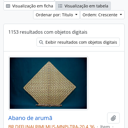
Visualização em ficha
Visualização em tabela
Ordenar por: Título
Ordem: Crescente
1153 resultados com objetos digitais
Exibir resultados com objetos digitais
Abano de arumã
Adici
BR DFFUNAI RJMI MUS-MNPI-TRA-20.4.36
·
Item
·