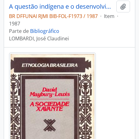
A questão indígena e o desenvolvimento do capitalismo no Brasil: (estudo da Experiência Xavante com o mundo dos Branco desde a economia colonial à Mercantil-Escravista Nacional. Séc XIX).
Adici
BR DFFUNAI RJMI BIB-FOL-F1973 / 1987
·
Item
·
1987
Parte de
Bibliográfico
LOMBARDI, José Claudinei