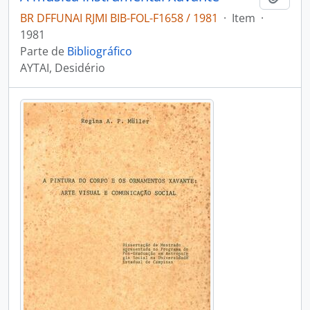
BR DFFUNAI RJMI BIB-FOL-F1658 / 1981
·
Item
·
1981
Parte de
Bibliográfico
AYTAI, Desidério