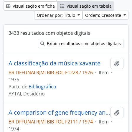
Visualização em ficha
Visualização em tabela
Ordenar por: Título
Ordem: Crescente
3433 resultados com objetos digitais
Exibir resultados com objetos digitais
A classificação da música xavante
Adici
BR DFFUNAI RJMI BIB-FOL-F1228 / 1976
·
Item
·
1976
Parte de
Bibliográfico
AYTAI, Desidério
A comparison of gene frequency and anthropometric distance matrices in seven villages of from indian tribes
Adici
BR DFFUNAI RJMI BIB-FOL-F2111 / 1974
·
Item
·
1974