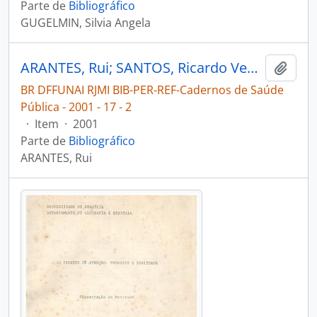
Parte de
Bibliográfico
GUGELMIN, Silvia Angela
ARANTES, Rui; SANTOS, Ricardo Ventura; COIMBRA JR, Carlos E. A.. Saúde bucal na população indígena Xavante de Pimentel Barbosa, Mato Grosso, Brasil [Cadernos de Saúde Pública]
Adici
BR DFFUNAI RJMI BIB-PER-REF-Cadernos de Saúde
Pública - 2001 - 17 - 2
·
Item
·
2001
Parte de
Bibliográfico
ARANTES, Rui