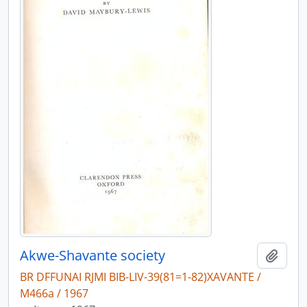
Akwe-Shavante society
Adici
BR DFFUNAI RJMI BIB-LIV-39(81=1-82)XAVANTE /
M466a / 1967