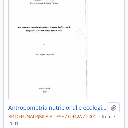
Antropometria nutricional e ecologia humana dos Xavántes de Sangradouro-Volta Grande Mato Grosso
Adici
BR DFFUNAI RJMI BIB-TESE / G942A / 2001
·
Item
·
2001