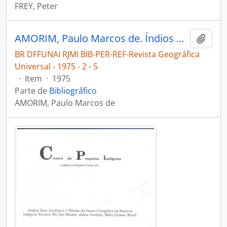
FREY, Peter
AMORIM, Paulo Marcos de. Índios da floresta tropical [Revista Geográfica Universal]
Adici
BR DFFUNAI RJMI BIB-PER-REF-Revista Geográfica
Universal - 1975 - 2 - 5
·
Item
·
1975
Parte de
Bibliográfico
AMORIM, Paulo Marcos de