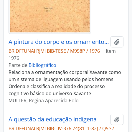
A pintura do corpo e os ornamentos xavante: arte visual e comunicação social
Adici
BR DFFUNAI RJMI BIB-TESE / M958P / 1976
·
Item
·
1976
Parte de
Bibliográfico
Relaciona a ornamentação corporal Xavante como
um sistema de liguagem usando pelos homens.
Ordena e classifica a realidade do processo
cognitivo básico do universo Xavante
MULLER, Regina Aparecida Polo
A questão da educação indígena
Adici
BR DFFUNAI RJMI BIB-LIV-376.74(81=1-82) / Q5e /