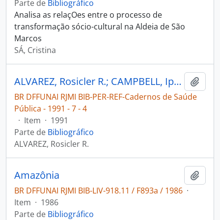
Parte de
Bibliográfico
Analisa as relaçOes entre o processo de
transformação sócio-cultural na Aldeia de São
Marcos
SÁ, Cristina
ALVAREZ, Rosicler R.; CAMPBELL, Iphis. Dermatoses entre os Xavante da área indígena Pimentel Barbosa, Mato Grosso [Brasil] [Cadernos de Saúde Pública]
Adici
BR DFFUNAI RJMI BIB-PER-REF-Cadernos de Saúde
Pública - 1991 - 7 - 4
·
Item
·
1991
Parte de
Bibliográfico
ALVAREZ, Rosicler R.
Amazônia
Adici
BR DFFUNAI RJMI BIB-LIV-918.11 / F893a / 1986
·
Item
·
1986
Parte de
Bibliográfico