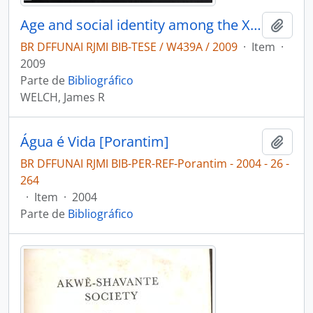
Age and social identity among the Xavante of Central Brazil
Adici
BR DFFUNAI RJMI BIB-TESE / W439A / 2009
·
Item
·
2009
Parte de
Bibliográfico
WELCH, James R
Água é Vida [Porantim]
Adici
BR DFFUNAI RJMI BIB-PER-REF-Porantim - 2004 - 26 -
264
·
Item
·
2004
Parte de
Bibliográfico