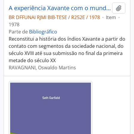
A experiência Xavante com o mundo dos brancos
Adici
BR DFFUNAI RJMI BIB-TESE / R252E / 1978
·
Item
·
1978
Parte de
Bibliográfico
Reconstitui a história dos índios Xavante a partir do
contato com segmentos da sociedade nacional, do
século XVIII até sua submissão no final da primeira
metade do século XX
RAVAGNANI, Oswaldo Martins