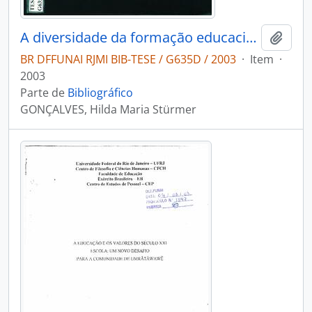
A diversidade da formação educacional tradicional dos A'Uwe Uptabi (povo Xavante)
Adici
BR DFFUNAI RJMI BIB-TESE / G635D / 2003
·
Item
·
2003
Parte de
Bibliográfico
GONÇALVES, Hilda Maria Stürmer