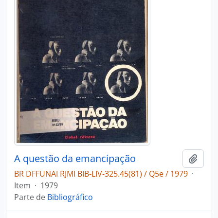
A questão da emancipação
Adici
BR DFFUNAI RJMI BIB-LIV-325.45(81) / Q5e / 1979
·
Item
·
1979
Parte de
Bibliográfico