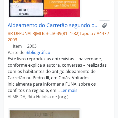
Aldeamento do Carretão segundo os seus herdeiros Tapuios: conversas gravadas em 1980 e 1983
Adici
BR DFFUNAI RJMI BIB-LIV-39(81=1-82)Tapuia / A447 /
2003
·
Item
·
2003
Parte de
Bibliográfico
Este livro reproduz as entrevistas – na verdade,
conforme explica a autora, conversas – realizadas
com os habitantes do antigo aldeamento de
Carretão ou Pedro III, em Goiás. Voltados
inicialmente para informar a FUNAI sobre os
conflitos na região e, em
…
Ler mais
ALMEIDA, Rita Heloísa de (org.)