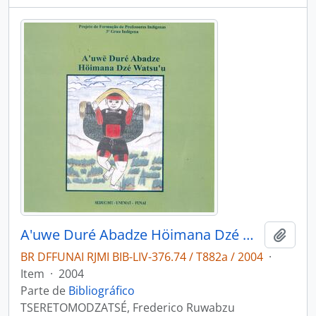
A'uwe Duré Abadze Höimana Dzé Watsu'u
Adici
BR DFFUNAI RJMI BIB-LIV-376.74 / T882a / 2004
·
Item
·
2004
Parte de
Bibliográfico
TSERETOMODZATSÉ, Frederico Ruwabzu