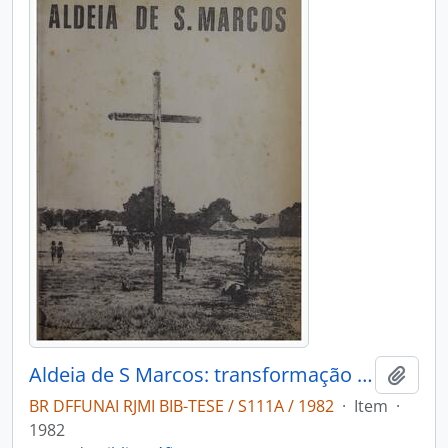
Aldeia de S Marcos: transformação na habitação de uma comunidade xavante
Adici
BR DFFUNAI RJMI BIB-TESE / S111A / 1982
·
Item
·
1982