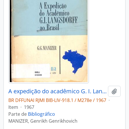
A expedição do acadêmico G. I. Langsdorff ao Brasil (1821-1828)
Adici
BR DFFUNAI RJMI BIB-LIV-918.1 / M278e / 1967
·
Item
·
1967
Parte de
Bibliográfico
MANIZER, Genrikh Genrikhovich