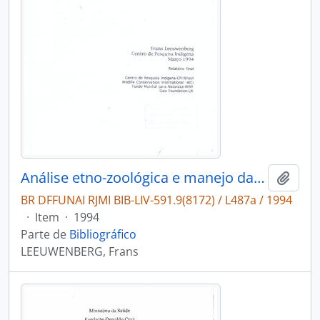
Análise etno-zoológica e manejo da fauna cinegética na reserva indígena Xavante rio das mortes, aldeia Tenitipa, Mato Grosso, Brasil
Adici
BR DFFUNAI RJMI BIB-LIV-591.9(8172) / L487a / 1994
·
Item
·
1994
Parte de
Bibliográfico
LEEUWENBERG, Frans