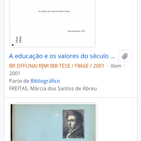
A educação e os valores do século XXI: escola um novo desafio para a comunidade de Umirãtãwawe
Adici
BR DFFUNAI RJMI BIB-TESE / F866E / 2001
·
Item
·
2001
Parte de
Bibliográfico
FREITAS, Márcia dos Santos de Abreu