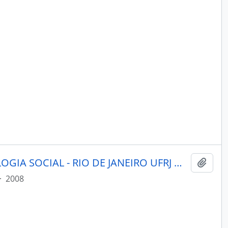
MANA ESTUDOS DE ANTROPOLOGIA SOCIAL - RIO DE JANEIRO UFRJ MUSEU NACIONAL - 2008 - Nº14 - 02
Adici
·
2008