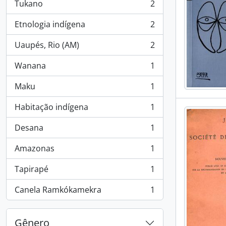
Tukano
2
, 2 resultados
Etnologia indígena
2
, 2 resultados
Uaupés, Rio (AM)
2
, 2 resultados
Wanana
1
, 1 resultados
Maku
1
, 1 resultados
Habitação indígena
1
, 1 resultados
Desana
1
, 1 resultados
Amazonas
1
, 1 resultados
Tapirapé
1
, 1 resultados
Canela Ramkókamekra
1
, 1 resultados
Gênero