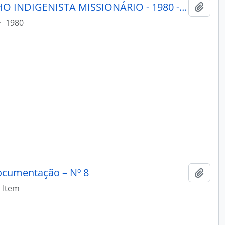
PORANTIM - BRASÍLIA CONSELHO INDIGENISTA MISSIONÁRIO - 1980 - Nº23
Adici
·
1980
ocumentação – Nº 8
Adici
Item