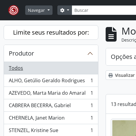
Skip to main content
Buscar
Opções de busca
Navegar
Mo
Limite seus resultados por:
Descriç
Produtor
Opções 
Todos
Visualizar
ALHO, Getúlio Geraldo Rodrigues
1
, 1 resultados
AZEVEDO, Marta Maria do Amaral
1
, 1 resultados
13 resulta
CABRERA BECERRA, Gabriel
1
, 1 resultados
CHERNELA, Janet Marion
1
, 1 resultados
STENZEL, Kristine Sue
1
, 1 resultados