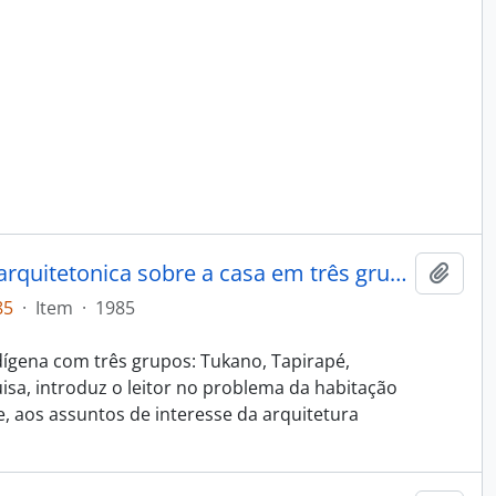
Três casas indígenas: pesquisa arquitetonica sobre a casa em três grupos: Tukano Tapirapé e ramkokamekra
Adici
85
·
Item
·
1985
dígena com três grupos: Tukano, Tapirapé,
sa, introduz o leitor no problema da habitação
, aos assuntos de interesse da arquitetura