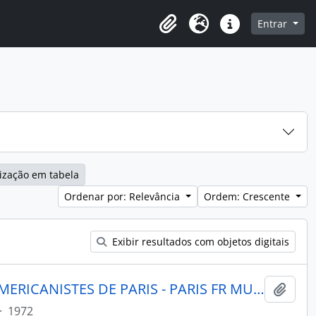
o
Entrar
Área de Transferência
Idioma
Atalhos
ização em tabela
Ordenar por: Relevância
Ordem: Crescente
Exibir resultados com objetos digitais
JOURNAL DE LA SOCIETE DES AMERICANISTES DE PARIS - PARIS FR MUSEE DE L HOMME - 1972 - Nº61
Adici
·
1972