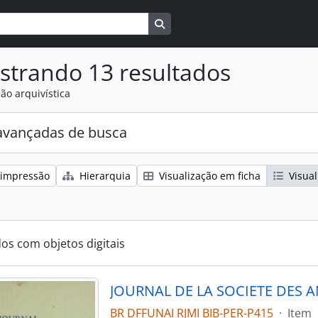
Busque na página de navegaçã
strando 13 resultados
ão arquivística
avançadas de busca
 impressão
Hierarquia
Visualização em ficha
Visual
dos com objetos digitais
BR DFFUNAI RJMI BIB-PER-P415
·
Item