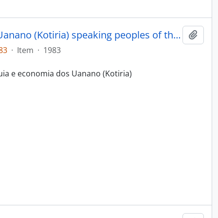
Hierarchy and economy of the Uanano (Kotiria) speaking peoples of the Middle Uaupes basin
Adici
83
·
Item
·
1983
quia e economia dos Uanano (Kotiria)