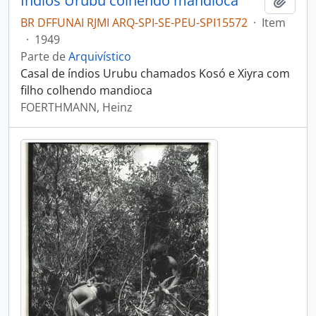
Índios Urubu colhendo mandioca
Adici
BR DFFUNAI RJMI ARQ-SPI-SE-PEU-SPI15572
·
Item
·
1949
Parte de
Arquivístico
Casal de índios Urubu chamados Kosó e Xiyra com
filho colhendo mandioca
FOERTHMANN, Heinz