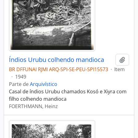
Índios Urubu colhendo mandioca
Adici
BR DFFUNAI RJMI ARQ-SPI-SE-PEU-SPI15573
·
Item
·
1949
Parte de
Arquivístico
Casal de índios Urubu chamados Kosó e Xiyra com
filho colhendo mandioca
FOERTHMANN, Heinz