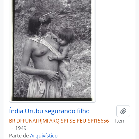
Índia Urubu segurando filho
Adici
BR DFFUNAI RJMI ARQ-SPI-SE-PEU-SPI15656
·
Item
·
1949
Parte de
Arquivístico