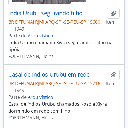
Índia Urubu segurando filho
Adici
BR DFFUNAI RJMI ARQ-SPI-SE-PEU-SPI15660
·
Item
·
1949
Parte de
Arquivístico
Índia Urubu chamada Xiyra segurando o filho na
tipóia
FOERTHMANN, Heinz
Casal de índios Urubu em rede
Adici
BR DFFUNAI RJMI ARQ-SPI-SE-PEU-SPI15716
·
Item
·
1949
Parte de
Arquivístico
Casal de índios Urubu chamados Kosó e Xiyra
dormindo em rede com filho
FOERTHMANN, Heinz