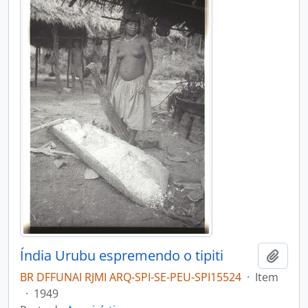
Índia Urubu espremendo o tipiti
Adici
BR DFFUNAI RJMI ARQ-SPI-SE-PEU-SPI15524
·
Item
·
1949