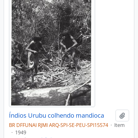
Índios Urubu colhendo mandioca
Adici
BR DFFUNAI RJMI ARQ-SPI-SE-PEU-SPI15574
·
Item
·
1949