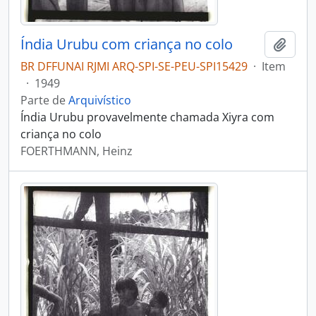
Índia Urubu com criança no colo
Adici
BR DFFUNAI RJMI ARQ-SPI-SE-PEU-SPI15429
·
Item
·
1949
Parte de
Arquivístico
Índia Urubu provavelmente chamada Xiyra com
criança no colo
FOERTHMANN, Heinz