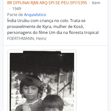
BR DFFUNAI RJMI ARQ-SPI-SE-PEU-SPI15395
·
Item
·
1949
Parte de
Arquivístico
Índia Urubu com criança no colo. Trata-se
provavelmente de Xiyra, mulher de Kosó,
personagens do filme Um dia na floresta tropical
FOERTHMANN, Heinz