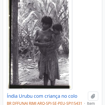
Índia Urubu com criança no colo
Adici
BR DFFUNAI RJMI ARQ-SPI-SE-PEU-SPI15431
·
Item