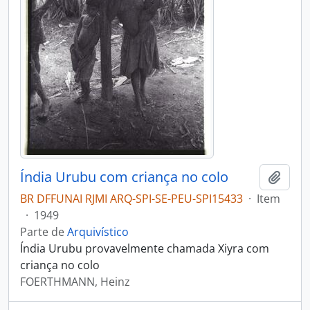
Índia Urubu com criança no colo
Adici
BR DFFUNAI RJMI ARQ-SPI-SE-PEU-SPI15433
·
Item
·
1949
Parte de
Arquivístico
Índia Urubu provavelmente chamada Xiyra com
criança no colo
FOERTHMANN, Heinz