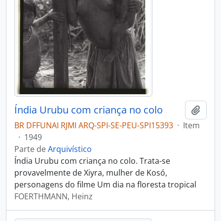
Índia Urubu com criança no colo
Adici
BR DFFUNAI RJMI ARQ-SPI-SE-PEU-SPI15393
·
Item
·
1949
Parte de
Arquivístico
Índia Urubu com criança no colo. Trata-se
provavelmente de Xiyra, mulher de Kosó,
personagens do filme Um dia na floresta tropical
FOERTHMANN, Heinz