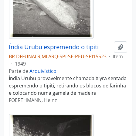
Índia Urubu espremendo o tipiti
Adici
BR DFFUNAI RJMI ARQ-SPI-SE-PEU-SPI15523
·
Item
·
1949
Parte de
Arquivístico
Índia Urubu provavelmente chamada Xiyra sentada
espremendo o tipiti, retirando os blocos de farinha
e colocando numa gamela de madeira
FOERTHMANN, Heinz