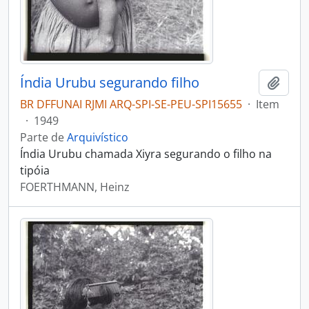
Índia Urubu segurando filho
Adici
BR DFFUNAI RJMI ARQ-SPI-SE-PEU-SPI15655
·
Item
·
1949
Parte de
Arquivístico
Índia Urubu chamada Xiyra segurando o filho na
tipóia
FOERTHMANN, Heinz