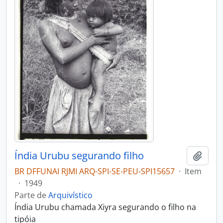
Índia Urubu segurando filho
Adici
BR DFFUNAI RJMI ARQ-SPI-SE-PEU-SPI15657
·
Item
·
1949
Parte de
Arquivístico
Índia Urubu chamada Xiyra segurando o filho na
tipóia