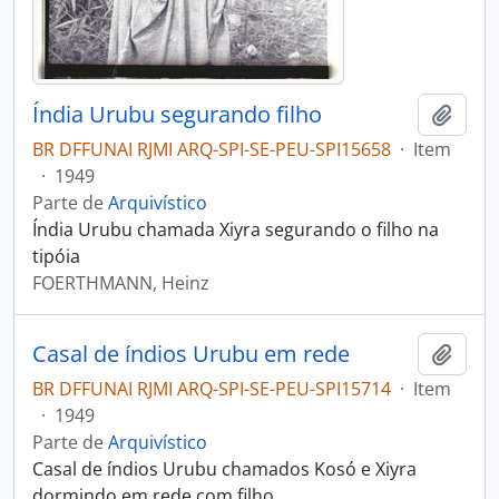
Índia Urubu segurando filho
Adici
BR DFFUNAI RJMI ARQ-SPI-SE-PEU-SPI15658
·
Item
·
1949
Parte de
Arquivístico
Índia Urubu chamada Xiyra segurando o filho na
tipóia
FOERTHMANN, Heinz
Casal de índios Urubu em rede
Adici
BR DFFUNAI RJMI ARQ-SPI-SE-PEU-SPI15714
·
Item
·
1949
Parte de
Arquivístico
Casal de índios Urubu chamados Kosó e Xiyra
dormindo em rede com filho