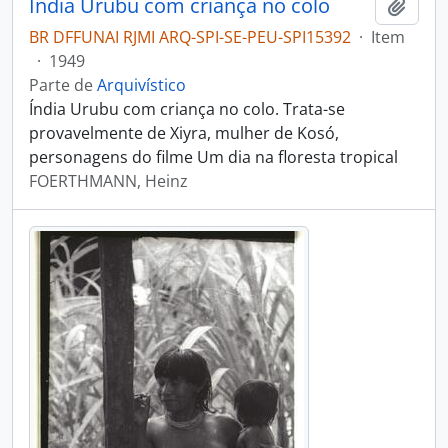
Índia Urubu com criança no colo
Adici
BR DFFUNAI RJMI ARQ-SPI-SE-PEU-SPI15392
·
Item
·
1949
Parte de
Arquivístico
Índia Urubu com criança no colo. Trata-se
provavelmente de Xiyra, mulher de Kosó,
personagens do filme Um dia na floresta tropical
FOERTHMANN, Heinz