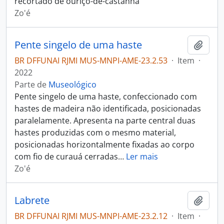
recortado de ouriço-de-castanha
Zo'é
Pente singelo de uma haste
Adici
BR DFFUNAI RJMI MUS-MNPI-AME-23.2.53
·
Item
·
2022
Parte de
Museológico
Pente singelo de uma haste, confeccionado com
hastes de madeira não identificada, posicionadas
paralelamente. Apresenta na parte central duas
hastes produzidas com o mesmo material,
posicionadas horizontalmente fixadas ao corpo
com fio de curauá cerradas
…
Ler mais
Zo'é
Labrete
Adici
BR DFFUNAI RJMI MUS-MNPI-AME-23.2.12
·
Item
·