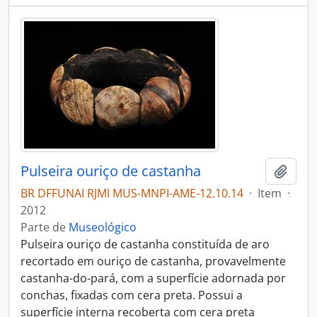
Pulseira ouriço de castanha
Adici
BR DFFUNAI RJMI MUS-MNPI-AME-12.10.14
·
Item
·
2012
Parte de
Museológico
Pulseira ouriço de castanha constituída de aro
recortado em ouriço de castanha, provavelmente
castanha-do-pará, com a superfície adornada por
conchas, fixadas com cera preta. Possui a
superfície interna recoberta com cera preta