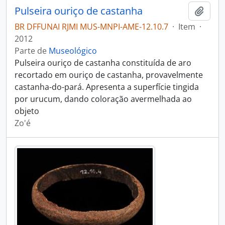
Pulseira ouriço de castanha
Adici
BR DFFUNAI RJMI MUS-MNPI-AME-12.10.7
·
Item
·
2012
Parte de
Museológico
Pulseira ouriço de castanha constituída de aro
recortado em ouriço de castanha, provavelmente
castanha-do-pará. Apresenta a superfície tingida
por urucum, dando coloração avermelhada ao
objeto
Zo'é