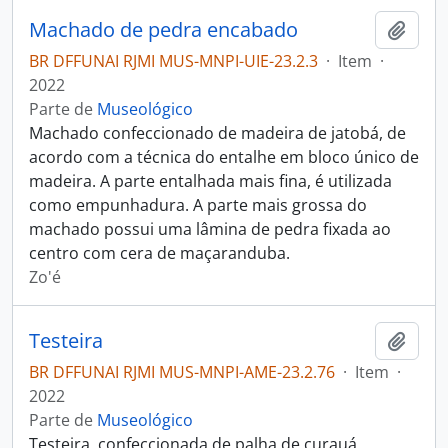
Machado de pedra encabado
Adici
BR DFFUNAI RJMI MUS-MNPI-UIE-23.2.3
·
Item
·
2022
Parte de
Museológico
Machado confeccionado de madeira de jatobá, de
acordo com a técnica do entalhe em bloco único de
madeira. A parte entalhada mais fina, é utilizada
como empunhadura. A parte mais grossa do
machado possui uma lâmina de pedra fixada ao
centro com cera de maçaranduba.
Zo'é
Testeira
Adici
BR DFFUNAI RJMI MUS-MNPI-AME-23.2.76
·
Item
·
2022
Parte de
Museológico
Testeira, confeccionada de palha de curauá