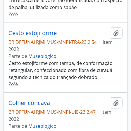
Entrecasca de árvore não identificada, com aspecto
de palha, utilizada como sabão
Zo'é
Cesto estojiforme
Adici
BR DFFUNAI RJMI MUS-MNPI-TRA-23.2.54
·
Item
·
2022
Parte de
Museológico
Cesto estojiforme com tampa, de conformação
retangular, confeccionado com fibra de curauá
segundo a técnica do trançado dobrado.
Zo'é
Colher côncava
Adici
BR DFFUNAI RJMI MUS-MNPI-UIE-23.2.47
·
Item
·
2022
Parte de
Museológico