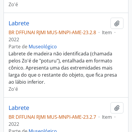
Zo'é
Labrete
Adici
BR DFFUNAI RJMI MUS-MNPI-AME-23.2.8
·
Item
·
2022
Parte de
Museológico
Labrete de madeira não identificada (chamada
pelos Zo'é de "poturu"), entalhada em formato
cônico. Apresenta uma das extremidades mais
larga do que o restante do objeto, que fica presa
ao lábio inferior.
Zo'é
Labrete
Adici
BR DFFUNAI RJMI MUS-MNPI-AME-23.2.7
·
Item
·
2022
Parte de
Museológico