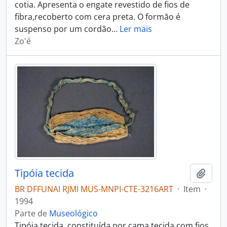
cotia. Apresenta o engate revestido de fios de
fibra,recoberto com cera preta. O formão é
suspenso por um cordão
…
Ler mais
Zo'é
Tipóia tecida
Adici
BR DFFUNAI RJMI MUS-MNPI-CTE-3216ART
·
Item
·
1994
Parte de
Museológico
Tipóia tecida, constituída por cama tecida com fios