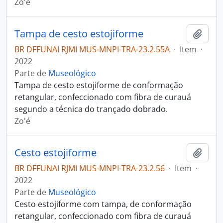
Zo'é
Tampa de cesto estojiforme
Adici
BR DFFUNAI RJMI MUS-MNPI-TRA-23.2.55A
·
Item
·
2022
Parte de
Museológico
Tampa de cesto estojiforme de conformação
retangular, confeccionado com fibra de curauá
segundo a técnica do trançado dobrado.
Zo'é
Cesto estojiforme
Adici
BR DFFUNAI RJMI MUS-MNPI-TRA-23.2.56
·
Item
·
2022
Parte de
Museológico
Cesto estojiforme com tampa, de conformação
retangular, confeccionado com fibra de curauá