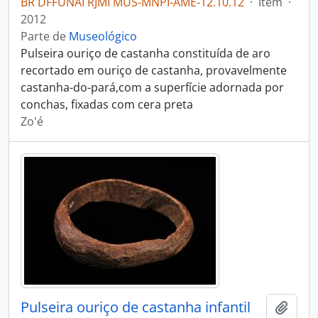
BR DFFUNAI RJMI MUS-MNPI-AME-12.10.12
·
Item
·
2012
Parte de
Museológico
Pulseira ouriço de castanha constituída de aro
recortado em ouriço de castanha, provavelmente
castanha-do-pará,com a superfície adornada por
conchas, fixadas com cera preta
Zo'é
Pulseira ouriço de castanha infantil
Adici