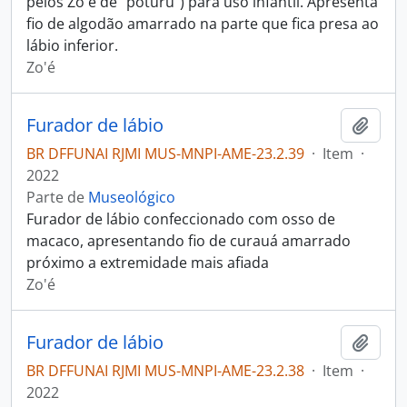
pelos Zo'é de "poturu") para uso infantil. Apresenta
fio de algodão amarrado na parte que fica presa ao
lábio inferior.
Zo'é
Furador de lábio
Adici
BR DFFUNAI RJMI MUS-MNPI-AME-23.2.39
·
Item
·
2022
Parte de
Museológico
Furador de lábio confeccionado com osso de
macaco, apresentando fio de curauá amarrado
próximo a extremidade mais afiada
Zo'é
Furador de lábio
Adici
BR DFFUNAI RJMI MUS-MNPI-AME-23.2.38
·
Item
·
2022