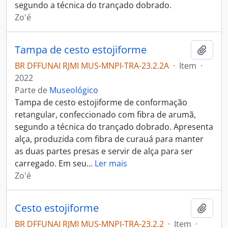
segundo a técnica do trançado dobrado.
Zo'é
Tampa de cesto estojiforme
Adici
BR DFFUNAI RJMI MUS-MNPI-TRA-23.2.2A
·
Item
·
2022
Parte de
Museológico
Tampa de cesto estojiforme de conformação
retangular, confeccionado com fibra de arumã,
segundo a técnica do trançado dobrado. Apresenta
alça, produzida com fibra de curauá para manter
as duas partes presas e servir de alça para ser
carregado. Em seu
…
Ler mais
Zo'é
Cesto estojiforme
Adici
BR DFFUNAI RJMI MUS-MNPI-TRA-23.2.2
·
Item
·