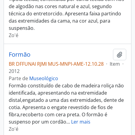
de algodão nas cores natural e azul, segundo
técnica do entretorcido. Apresenta faixa partindo
das extremidades da cama, na cor azul, para
suspensão.
Zo'é
Formão
Adici
BR DFFUNAI RJMI MUS-MNPI-AME-12.10.28
·
Item
·
2012
Parte de
Museológico
Formão constituído de cabo de madeira roliça não
identificada, apresentando na extremidade
distal,engatado a uma das extremidades, dente de
cotia. Apresenta o engate revestido de fios de
fibra,recoberto com cera preta. O formão é
suspenso por um cordão
…
Ler mais
Zo'é