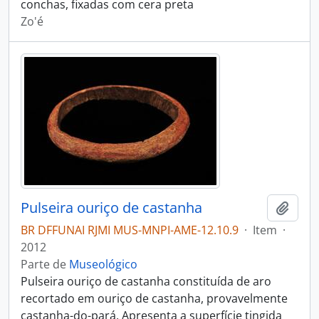
conchas, fixadas com cera preta
Zo'é
Pulseira ouriço de castanha
Adici
BR DFFUNAI RJMI MUS-MNPI-AME-12.10.9
·
Item
·
2012
Parte de
Museológico
Pulseira ouriço de castanha constituída de aro
recortado em ouriço de castanha, provavelmente
castanha-do-pará. Apresenta a superfície tingida