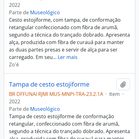
2022
Parte de
Museológico
Cesto estojiforme, com tampa, de conformação
retangular confeccionado com fibra de arumã,
segundo a técnica do trançado dobrado. Apresenta
alça, produzida com fibra de curauá para manter
as duas partes presas e servir de alça para ser
carregado. Em seu
…
Ler mais
Zo'é
Tampa de cesto estojiforme
Adici
BR DFFUNAI RJMI MUS-MNPI-TRA-23.2.1A
·
Item
·
2022
Parte de
Museológico
Tampa de cesto estojiforme de conformação
retangular, confeccionado com fibra de arumã,
segundo a técnica do trançado dobrado. Apresenta
alça, produzida com fibra de curauá para manter