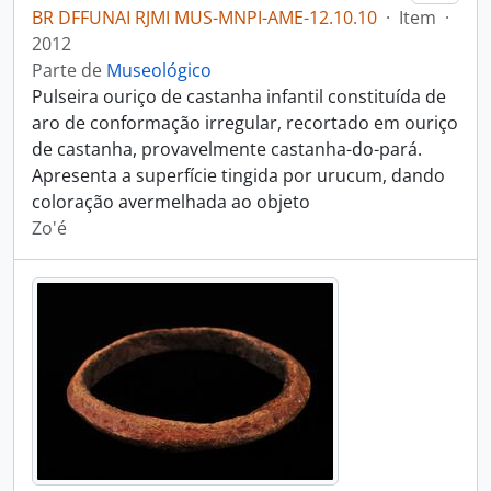
BR DFFUNAI RJMI MUS-MNPI-AME-12.10.10
·
Item
·
2012
Parte de
Museológico
Pulseira ouriço de castanha infantil constituída de
aro de conformação irregular, recortado em ouriço
de castanha, provavelmente castanha-do-pará.
Apresenta a superfície tingida por urucum, dando
coloração avermelhada ao objeto
Zo'é