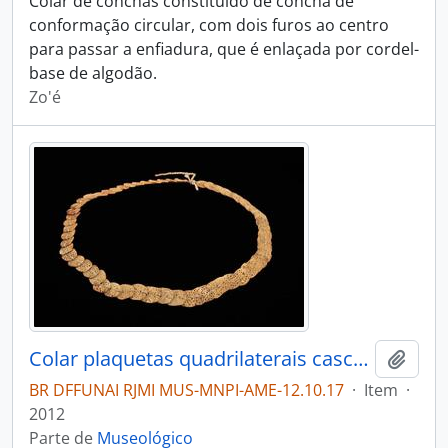
Colar de conchas constituído de concha de
conformação circular, com dois furos ao centro
para passar a enfiadura, que é enlaçada por cordel-
base de algodão.
Zo'é
Colar plaquetas quadrilaterais casco de jacaré
Adici
BR DFFUNAI RJMI MUS-MNPI-AME-12.10.17
·
Item
·
2012
Parte de
Museológico