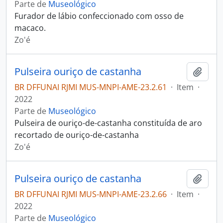
Parte de
Museológico
Furador de lábio confeccionado com osso de
macaco.
Zo'é
Pulseira ouriço de castanha
Adici
BR DFFUNAI RJMI MUS-MNPI-AME-23.2.61
·
Item
·
2022
Parte de
Museológico
Pulseira de ouriço-de-castanha constituída de aro
recortado de ouriço-de-castanha
Zo'é
Pulseira ouriço de castanha
Adici
BR DFFUNAI RJMI MUS-MNPI-AME-23.2.66
·
Item
·
2022
Parte de
Museológico