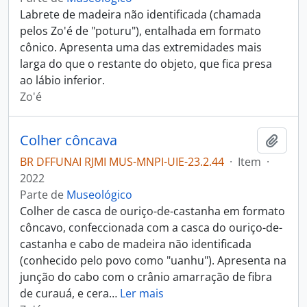
Labrete de madeira não identificada (chamada
pelos Zo'é de "poturu"), entalhada em formato
cônico. Apresenta uma das extremidades mais
larga do que o restante do objeto, que fica presa
ao lábio inferior.
Zo'é
Colher côncava
Adici
BR DFFUNAI RJMI MUS-MNPI-UIE-23.2.44
·
Item
·
2022
Parte de
Museológico
Colher de casca de ouriço-de-castanha em formato
côncavo, confeccionada com a casca do ouriço-de-
castanha e cabo de madeira não identificada
(conhecido pelo povo como "uanhu"). Apresenta na
junção do cabo com o crânio amarração de fibra
de curauá, e cera
…
Ler mais