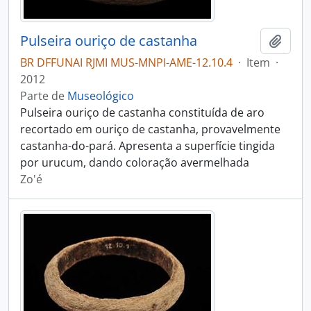
Pulseira ouriço de castanha
Adici
BR DFFUNAI RJMI MUS-MNPI-AME-12.10.4
·
Item
·
2012
Parte de
Museológico
Pulseira ouriço de castanha constituída de aro
recortado em ouriço de castanha, provavelmente
castanha-do-pará. Apresenta a superfície tingida
por urucum, dando coloração avermelhada
Zo'é