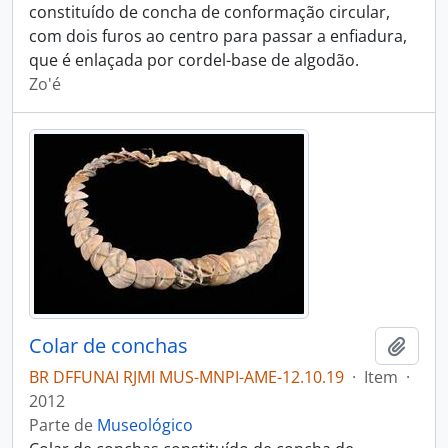
constituído de concha de conformação circular,
com dois furos ao centro para passar a enfiadura,
que é enlaçada por cordel-base de algodão.
Zo'é
Colar de conchas
Adici
BR DFFUNAI RJMI MUS-MNPI-AME-12.10.19
·
Item
·
2012
Parte de
Museológico