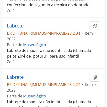
confeccionado segundo a técnica do dobrado.
Zo'é
Labrete
Adici
BR DFFUNAI RJMI MUS-MNPI-AME-23.2.34
·
Item
·
2022
Parte de
Museológico
Labrete de madeira não identificada (chamada
pelos Zo'é de "poturu") para uso infantil
Zo'é
Labrete
Adici
BR DFFUNAI RJMI MUS-MNPI-AME-23.2.27
·
Item
·
2022
Parte de
Museológico
Labrete de madeira não identificada (chamada