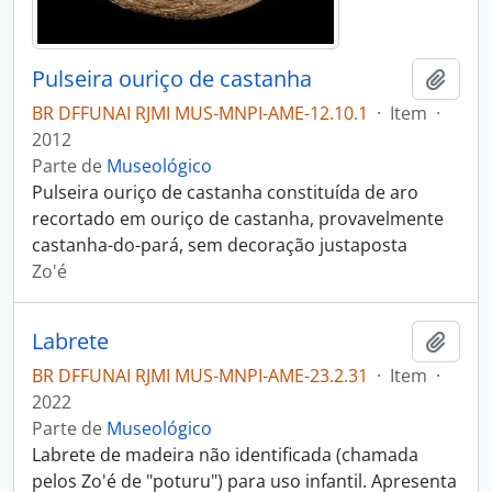
Pulseira ouriço de castanha
Adici
BR DFFUNAI RJMI MUS-MNPI-AME-12.10.1
·
Item
·
2012
Parte de
Museológico
Pulseira ouriço de castanha constituída de aro
recortado em ouriço de castanha, provavelmente
castanha-do-pará, sem decoração justaposta
Zo'é
Labrete
Adici
BR DFFUNAI RJMI MUS-MNPI-AME-23.2.31
·
Item
·
2022
Parte de
Museológico
Labrete de madeira não identificada (chamada
pelos Zo'é de "poturu") para uso infantil. Apresenta