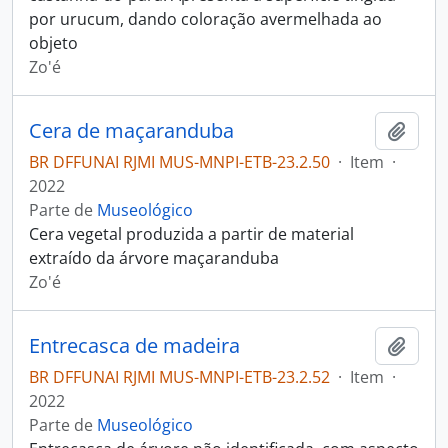
por urucum, dando coloração avermelhada ao
objeto
Zo'é
Cera de maçaranduba
Adici
BR DFFUNAI RJMI MUS-MNPI-ETB-23.2.50
·
Item
·
2022
Parte de
Museológico
Cera vegetal produzida a partir de material
extraído da árvore maçaranduba
Zo'é
Entrecasca de madeira
Adici
BR DFFUNAI RJMI MUS-MNPI-ETB-23.2.52
·
Item
·
2022
Parte de
Museológico