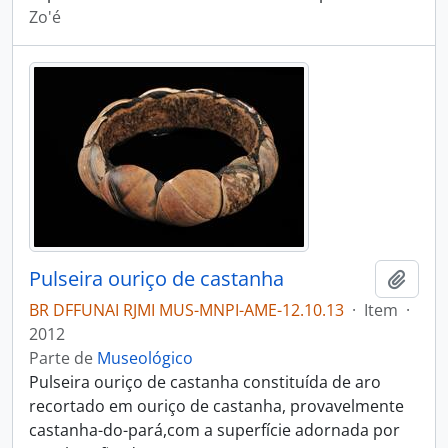
Zo'é
Pulseira ouriço de castanha
Adici
BR DFFUNAI RJMI MUS-MNPI-AME-12.10.13
·
Item
·
2012
Parte de
Museológico
Pulseira ouriço de castanha constituída de aro
recortado em ouriço de castanha, provavelmente
castanha-do-pará,com a superfície adornada por