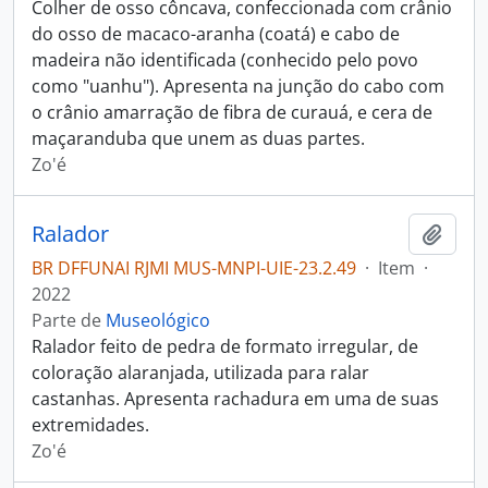
Colher de osso côncava, confeccionada com crânio
do osso de macaco-aranha (coatá) e cabo de
madeira não identificada (conhecido pelo povo
como "uanhu"). Apresenta na junção do cabo com
o crânio amarração de fibra de curauá, e cera de
maçaranduba que unem as duas partes.
Zo'é
Ralador
Adici
BR DFFUNAI RJMI MUS-MNPI-UIE-23.2.49
·
Item
·
2022
Parte de
Museológico
Ralador feito de pedra de formato irregular, de
coloração alaranjada, utilizada para ralar
castanhas. Apresenta rachadura em uma de suas
extremidades.
Zo'é