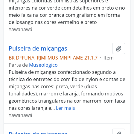
miçangas coloridas com listras superiores e
inferiores na cor verde com detalhes em preto e no
meio faixa na cor branca com grafismo em forma
de losango nas cores vermelho e preto
Yawanawá
Pulseira de miçangas
Adici
BR DFFUNAI RJMI MUS-MNPI-AME-21.1.7
·
Item
Parte de
Museológico
Pulseira de miçangas confeccionado segundo a
técnica do entretecido com fio de nylon e contas de
miçangas nas cores: preta, verde (duas
tonalidades), marrom e laranja, formando motivos
geométricos triangulares na cor marrom, com faixa
nas cores laranja e
…
Ler mais
Yawanawá