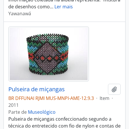
de desenhos como
…
Ler mais
Yawanawá
Pulseira de miçangas
Adici
BR DFFUNAI RJMI MUS-MNPI-AME-12.9.3
·
Item
·
2011
Parte de
Museológico
Pulseira de miçangas confeccionado segundo a
técnica do entretecido com fio de nylon e contas de