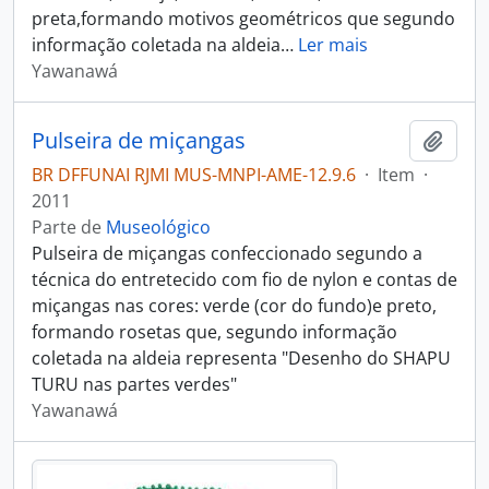
preta,formando motivos geométricos que segundo
informação coletada na aldeia
…
Ler mais
Yawanawá
Pulseira de miçangas
Adici
BR DFFUNAI RJMI MUS-MNPI-AME-12.9.6
·
Item
·
2011
Parte de
Museológico
Pulseira de miçangas confeccionado segundo a
técnica do entretecido com fio de nylon e contas de
miçangas nas cores: verde (cor do fundo)e preto,
formando rosetas que, segundo informação
coletada na aldeia representa "Desenho do SHAPU
TURU nas partes verdes"
Yawanawá