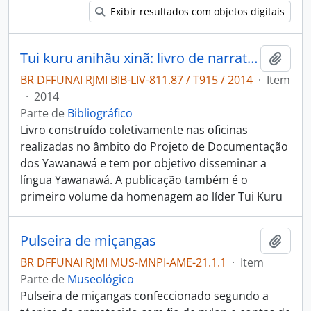
Exibir resultados com objetos digitais
Tui kuru anihãu xinã: livro de narrativas Yawanawa.
Adici
BR DFFUNAI RJMI BIB-LIV-811.87 / T915 / 2014
·
Item
·
2014
Parte de
Bibliográfico
Livro construído coletivamente nas oficinas
realizadas no âmbito do Projeto de Documentação
dos Yawanawá e tem por objetivo disseminar a
língua Yawanawá. A publicação também é o
primeiro volume da homenagem ao líder Tui Kuru
Pulseira de miçangas
Adici
BR DFFUNAI RJMI MUS-MNPI-AME-21.1.1
·
Item
Parte de
Museológico
Pulseira de miçangas confeccionado segundo a