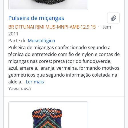
Pulseira de miçangas
Adici
BR DFFUNAI RJMI MUS-MNPI-AME-12.9.15
·
Item
·
2011
Parte de
Museológico
Pulseira de miçangas confeccionado segundo a
técnica do entretecido com fio de nylon e contas de
miçangas nas cores: preta (cor do fundo),verde,
azul, amarela, laranja, vermelha, formando motivos
geométricos que segundo informação coletada na
aldeia
…
Ler mais
Yawanawá