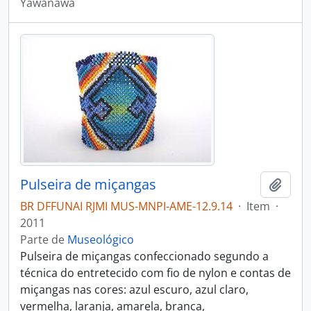
Yawanawá
Pulseira de miçangas
Adici
BR DFFUNAI RJMI MUS-MNPI-AME-12.9.14
·
Item
·
2011
Parte de
Museológico
Pulseira de miçangas confeccionado segundo a
técnica do entretecido com fio de nylon e contas de
miçangas nas cores: azul escuro, azul claro,
vermelha, laranja, amarela, branca,