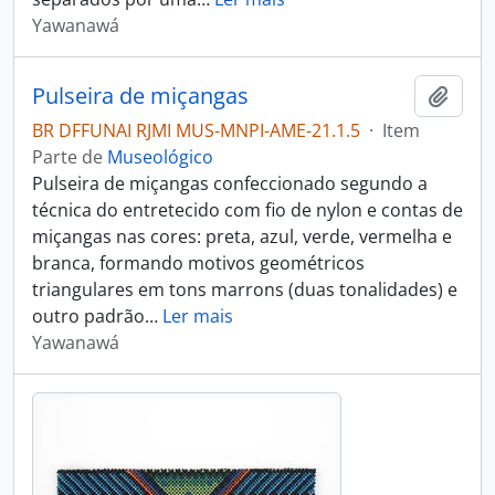
Yawanawá
Pulseira de miçangas
Adici
BR DFFUNAI RJMI MUS-MNPI-AME-21.1.5
·
Item
Parte de
Museológico
Pulseira de miçangas confeccionado segundo a
técnica do entretecido com fio de nylon e contas de
miçangas nas cores: preta, azul, verde, vermelha e
branca, formando motivos geométricos
triangulares em tons marrons (duas tonalidades) e
outro padrão
…
Ler mais
Yawanawá