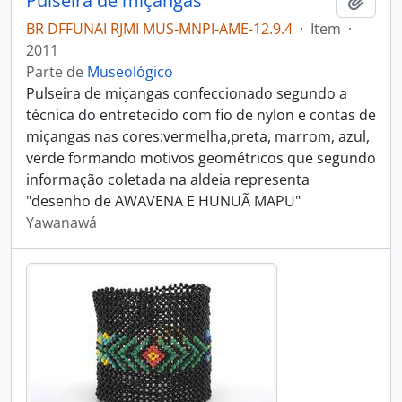
Pulseira de miçangas
Adici
BR DFFUNAI RJMI MUS-MNPI-AME-12.9.4
·
Item
·
2011
Parte de
Museológico
Pulseira de miçangas confeccionado segundo a
técnica do entretecido com fio de nylon e contas de
miçangas nas cores:vermelha,preta, marrom, azul,
verde formando motivos geométricos que segundo
informação coletada na aldeia representa
"desenho de AWAVENA E HUNUÃ MAPU"
Yawanawá