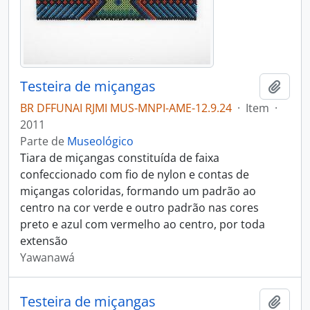
Testeira de miçangas
Adici
BR DFFUNAI RJMI MUS-MNPI-AME-12.9.24
·
Item
·
2011
Parte de
Museológico
Tiara de miçangas constituída de faixa
confeccionado com fio de nylon e contas de
miçangas coloridas, formando um padrão ao
centro na cor verde e outro padrão nas cores
preto e azul com vermelho ao centro, por toda
extensão
Yawanawá
Testeira de miçangas
Adici