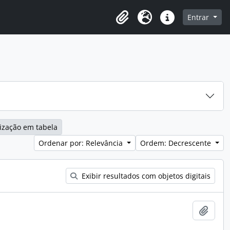
o
Entrar
Área de Transferência
Idioma
Atalhos
ização em tabela
Ordenar por: Relevância
Ordem: Decrescente
Exibir resultados com objetos digitais
Adici