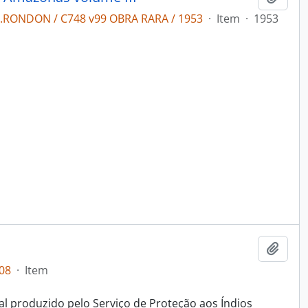
C.RONDON / C748 v99 OBRA RARA / 1953
·
Item
·
1953
Adici
08
·
Item
al produzido pelo Serviço de Proteção aos Índios