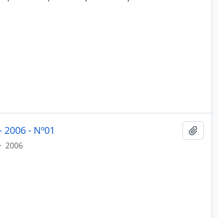
 2006 - Nº01
Adici
·
2006