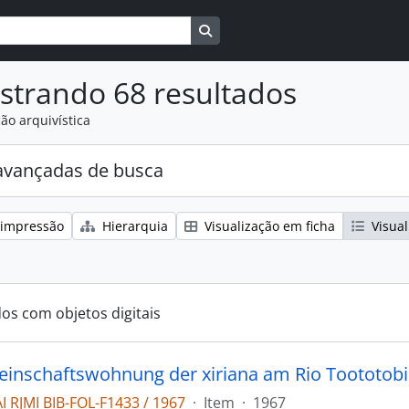
Busque na página de navegaçã
strando 68 resultados
ão arquivística
avançadas de busca
 impressão
Hierarquia
Visualização em ficha
Visual
dos com objetos digitais
inschaftswohnung der xiriana am Rio Toototobi
 RJMI BIB-FOL-F1433 / 1967
·
Item
·
1967