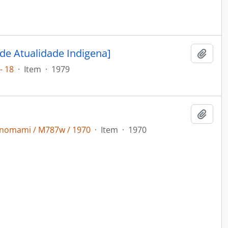
de Atualidade Indigena]
Adici
- 18
·
Item
·
1979
Adici
anomami / M787w / 1970
·
Item
·
1970