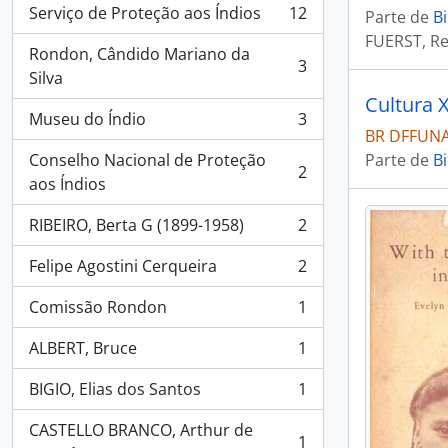
Serviço de Proteção aos Índios
12
Parte de
Bi
, 12 resultados
FUERST, R
Rondon, Cândido Mariano da
3
, 3 resultados
Silva
Cultura 
Museu do Índio
3
, 3 resultados
BR DFFUNAI 
Conselho Nacional de Proteção
Parte de
Bi
2
, 2 resultados
aos Índios
RIBEIRO, Berta G (1899-1958)
2
, 2 resultados
Felipe Agostini Cerqueira
2
, 2 resultados
Comissão Rondon
1
, 1 resultados
ALBERT, Bruce
1
, 1 resultados
BIGIO, Elias dos Santos
1
, 1 resultados
CASTELLO BRANCO, Arthur de
1