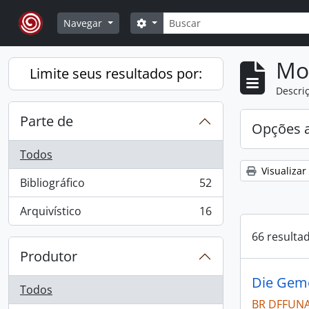
Skip to main content
Buscar
Opções de busca
Navegar
Mo
Limite seus resultados por:
Descriç
Parte de
Opções 
Todos
Visualizar
Bibliográfico
52
, 52 resultados
Arquivístico
16
, 16 resultados
66 resulta
Produtor
Die Geme
Todos
BR DFFUNAI