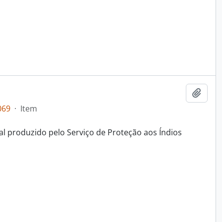
Adici
069
·
Item
al produzido pelo Serviço de Proteção aos Índios