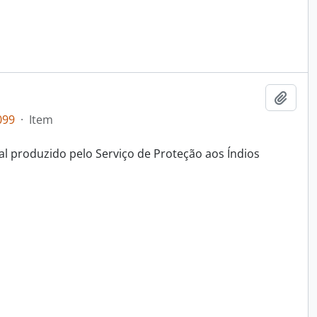
Adici
099
·
Item
al produzido pelo Serviço de Proteção aos Índios