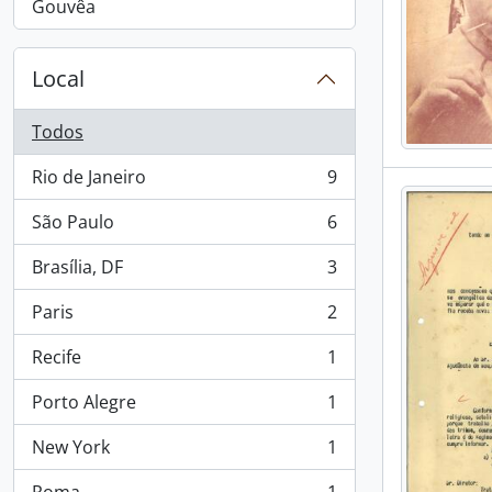
, 1 resultados
Gouvêa
Local
Todos
Rio de Janeiro
9
, 9 resultados
São Paulo
6
, 6 resultados
Brasília, DF
3
, 3 resultados
Paris
2
, 2 resultados
Recife
1
, 1 resultados
Porto Alegre
1
, 1 resultados
New York
1
, 1 resultados