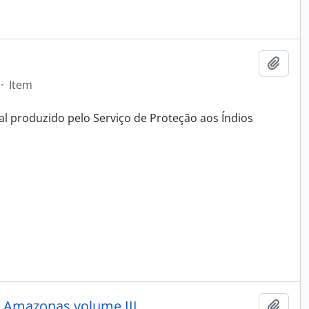
Adici
·
Item
al produzido pelo Serviço de Proteção aos Índios
o Amazonas volume III
Adici