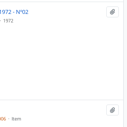
972 - Nº02
Adici
·
1972
Adici
006
·
Item