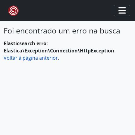
Skip to main content
Togg
Foi encontrado um erro na busca
Elasticsearch erro:
Elastica\Exception\Connection\HttpException
Voltar à página anterior.