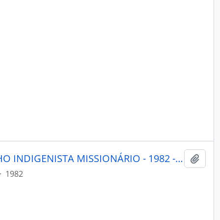
PORANTIM - BRASÍLIA CONSELHO INDIGENISTA MISSIONÁRIO - 1982 - Nº46
Adici
·
1982