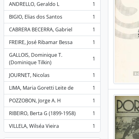
ANDRELLO, Geraldo L
1
, 1 resultados
BIGIO, Elias dos Santos
1
, 1 resultados
CABRERA BECERRA, Gabriel
1
, 1 resultados
FREIRE, José Ribamar Bessa
1
, 1 resultados
GALLOIS, Dominique T.
1
, 1 resultados
(Dominique Tilkin)
JOURNET, Nicolas
1
, 1 resultados
LIMA, Maria Goretti Leite de
1
, 1 resultados
POZZOBON, Jorge A. H
1
, 1 resultados
RIBEIRO, Berta G (1899-1958)
1
, 1 resultados
VILLELA, Wilséa Vieira
1
, 1 resultados