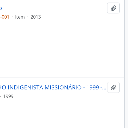
o
Adici
-001
·
Item
·
2013
PORANTIM - BRASÍLIA CONSELHO INDIGENISTA MISSIONÁRIO - 1999 - Nº214
Adici
·
1999