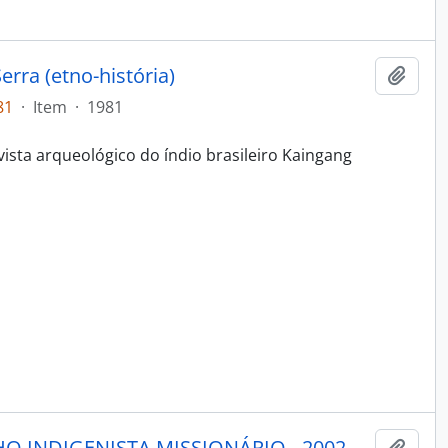
rra (etno-história)
Adici
81
·
Item
·
1981
vista arqueológico do índio brasileiro Kaingang
PORANTIM - BRASÍLIA CONSELHO INDIGENISTA MISSIONÁRIO - 2002 - Nº246
Adici