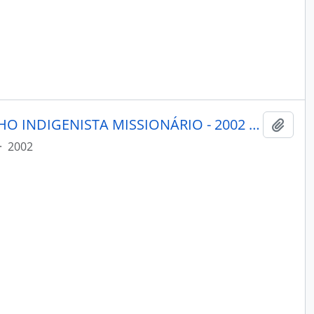
MENSAGEIRO - BELÉM CONSELHO INDIGENISTA MISSIONÁRIO - 2002 - Nº132
Adici
·
2002