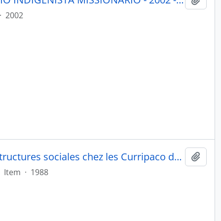
·
2002
Les jardins de paix;: etude des structures sociales chez les Curripaco du haut Rio Negro (colombie)
Adici
Item
·
1988