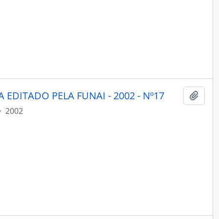
 EDITADO PELA FUNAI - 2002 - Nº17
Adici
·
2002