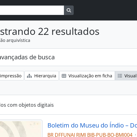
Busque na página de navegaçã
strando 22 resultados
ão arquivística
avançadas de busca
 impressão
Hierarquia
Visualização em ficha
Visual
dos com objetos digitais
Boletim do Museu do Índio – D
BR DFFUNAI RJMI BIB-PUB-BO-BMI004
·