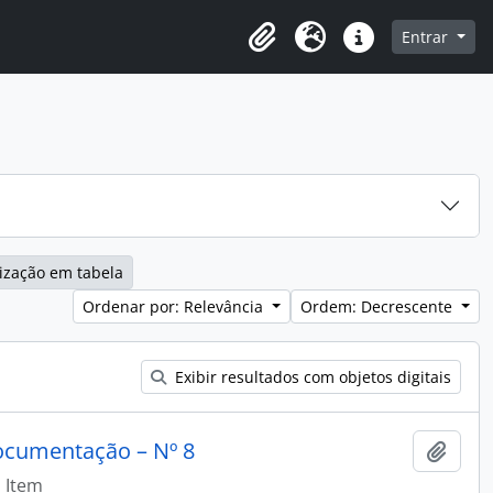
o
Entrar
Área de Transferência
Idioma
Atalhos
ização em tabela
Ordenar por: Relevância
Ordem: Decrescente
Exibir resultados com objetos digitais
ocumentação – Nº 8
Adici
Item