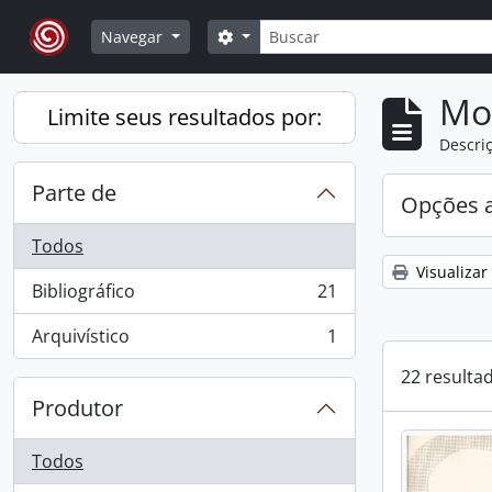
Skip to main content
Buscar
Opções de busca
Navegar
Mo
Limite seus resultados por:
Descriç
Parte de
Opções 
Todos
Visualizar
Bibliográfico
21
, 21 resultados
Arquivístico
1
, 1 resultados
22 resulta
Produtor
Todos