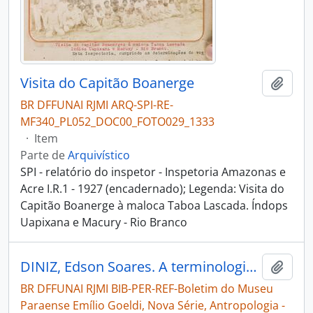
Visita do Capitão Boanerge
Adici
BR DFFUNAI RJMI ARQ-SPI-RE-
MF340_PL052_DOC00_FOTO029_1333
·
Item
Parte de
Arquivístico
SPI - relatório do inspetor - Inspetoria Amazonas e
Acre I.R.1 - 1927 (encadernado); Legenda: Visita do
Capitão Boanerge à maloca Taboa Lascada. Índops
Uapixana e Macury - Rio Branco
DINIZ, Edson Soares. A terminologia de parentesco dos índios wapitxãna [Boletim do Museu Paraense Emílio Goeldi, Nova Série, Antropologia]
Adici
BR DFFUNAI RJMI BIB-PER-REF-Boletim do Museu
Paraense Emílio Goeldi, Nova Série, Antropologia -