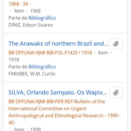
1968 - 34 -
·
Item
·
1968
Parte de
Bibliográfico
DINIZ, Edson Soares
The Arawaks of northern Brazil and Southern British Guiana
Adici
BR DFFUNAI RJMI BIB-FOL-F1429 / 1918
·
Item
·
1918
Parte de
Bibliográfico
FARABEE, W.M. Curtis
SILVA, Orlando Sampaio. Os Wapixána: síntese de uma situação de contato interétnico [Bulletin of the International Committee on Urgent Anthropological and Ethnological Research]
Adici
BR DFFUNAI RJMI BIB-PER-REF-Bulletin of the
International Committee on Urgent
Anthropological and Ethnological Research - 1999 -
40 -
·
Item
·
1999