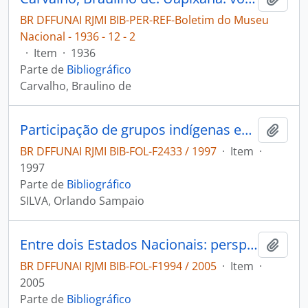
BR DFFUNAI RJMI BIB-PER-REF-Boletim do Museu
Nacional - 1936 - 12 - 2
·
Item
·
1936
Parte de
Bibliográfico
Carvalho, Braulino de
Participação de grupos indígenas em atividades econômicas da sociedade dominante na Amazônia brasileira
Adici
BR DFFUNAI RJMI BIB-FOL-F2433 / 1997
·
Item
·
1997
Parte de
Bibliográfico
SILVA, Orlando Sampaio
Entre dois Estados Nacionais: perspectivas indígenas a respeito da fronteira entre Guiana e Brasil.
Adici
BR DFFUNAI RJMI BIB-FOL-F1994 / 2005
·
Item
·
2005
Parte de
Bibliográfico