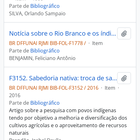
Parte de
Bibliográfico
SILVA, Orlando Sampaio
Notícia sobre o Rio Branco e os índios que o habitam
Adici
BR DFFUNAI RJMI BIB-FOL-F1778 /
·
Item
Parte de
Bibliográfico
BENJAMIN, Feliciano Antônio
F3152. Sabedoria nativa: troca de saberes entre indígenas e pesquisadores enriquece conhecimento.
Adici
BR DFFUNAI RJMI BIB-FOL-F3152 / 2016
·
Item
·
2016
Parte de
Bibliográfico
Artigo sobre a pesquisa com povos indígenas
tendo por objetivo a melhoria e diversificação dos
cultivos agrícolas e o aproveitamento de recursos
naturais