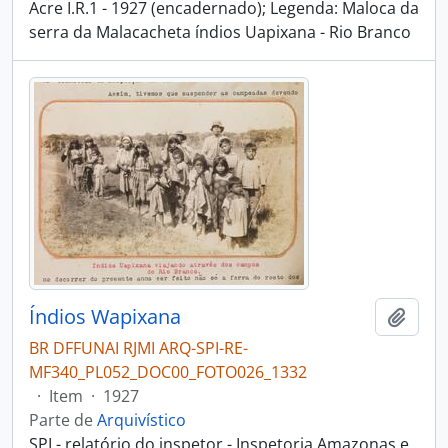
Acre I.R.1 - 1927 (encadernado); Legenda: Maloca da
serra da Malacacheta índios Uapixana - Rio Branco
Índios Wapixana
Adici
BR DFFUNAI RJMI ARQ-SPI-RE-
MF340_PL052_DOC00_FOTO026_1332
·
Item
·
1927
Parte de
Arquivístico
SPI - relatório do inspetor - Inspetoria Amazonas e