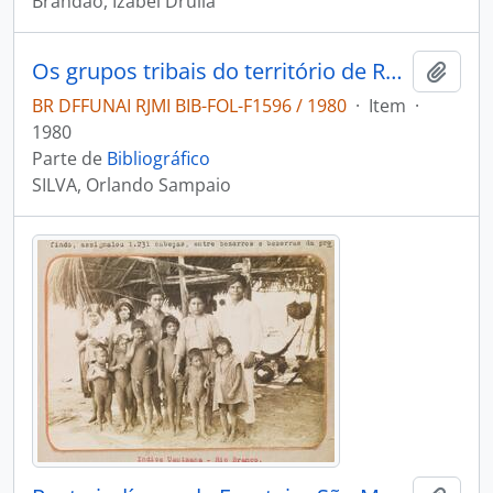
Brandão, Izabel Drulla
Os grupos tribais do território de Roraima
Adici
BR DFFUNAI RJMI BIB-FOL-F1596 / 1980
·
Item
·
1980
Parte de
Bibliográfico
SILVA, Orlando Sampaio