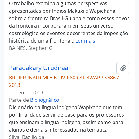
O trabalho examina algumas perspectivas
apresentadas por índios Makuxi e Wapichana
sobre a fronteira Brasil-Guiana e como esses povos
da fronteira incorporaram em seus universo
cosmológico os eventos decorrentes da imposição
histórica de uma fronteira
…
Ler mais
BAINES, Stephen G
Paradakary Urudnaa
Adici
BR DFFUNAI RJMI BIB-LIV-R809.81-3WAP / S586 /
2013
·
Item
·
2013
Parte de
Bibliográfico
Dicionário da língua indígena Wapixana que tem
por finalidade servir de base para os professores
que ensinam a língua indígena, assim como para
alunos e demais interessados na temática
Silva, Bazilio da