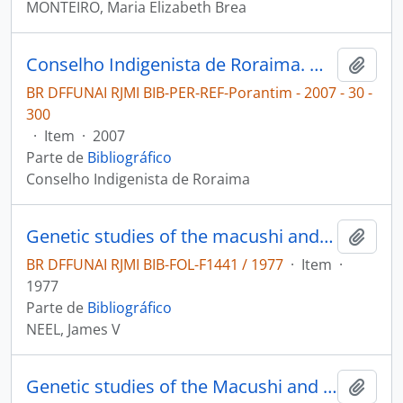
MONTEIRO, Maria Elizabeth Brea
Conselho Indigenista de Roraima. Makuxi e Wapichana divulgam cantos tradicionais [Porantim]
Adici
BR DFFUNAI RJMI BIB-PER-REF-Porantim - 2007 - 30 -
300
·
Item
·
2007
Parte de
Bibliográfico
Conselho Indigenista de Roraima
Genetic studies of the macushi and wapishana indians
Adici
BR DFFUNAI RJMI BIB-FOL-F1441 / 1977
·
Item
·
1977
Parte de
Bibliográfico
NEEL, James V
Genetic studies of the Macushi and Wapishana Indians
Adici