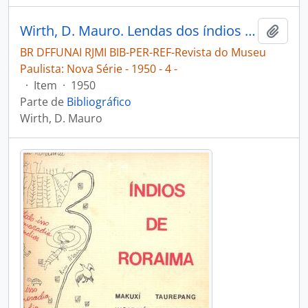
Wirth, D. Mauro. Lendas dos índios Vapidiana [Revista do Museu Paulista: Nova Série]
Adici
BR DFFUNAI RJMI BIB-PER-REF-Revista do Museu
Paulista: Nova Série - 1950 - 4 -
·
Item
·
1950
Parte de
Bibliográfico
Wirth, D. Mauro