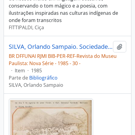
conservando o tom mágico e a poesia, com
ilustrações inspiradas nas culturas indígenas de
onde foram transcritos
FITTIPALDI, Ciça
SILVA, Orlando Sampaio. Sociedade Wapixána: ritos e mitos [registros preliminares] [Revista do Museu Paulista: Nova Série]
Adici
BR DFFUNAI RJMI BIB-PER-REF-Revista do Museu
Paulista: Nova Série - 1985 - 30 -
·
Item
·
1985
Parte de
Bibliográfico
SILVA, Orlando Sampaio