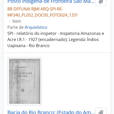
Posto indígena de Fronteira São Marcos
Adici
BR DFFUNAI RJMI ARQ-SPI-RE-
MF340_PL052_DOC00_FOTO024_1331
·
Item
Parte de
Arquivístico
SPI - relatório do inspetor - Inspetoria Amazonas e
Acre I.R.1 - 1927 (encadernado); Legenda: Índios
Uapixana - Rio Branco
Bacia do Rio Branco: (Estado do Amazonas).
Adici