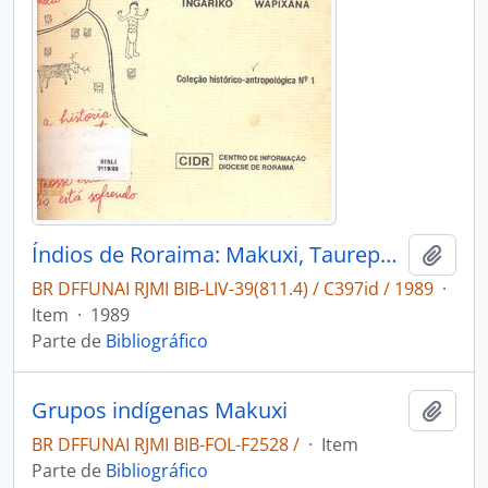
Índios de Roraima: Makuxi, Taurepang, Ingarikó, Wapixana.
Adici
BR DFFUNAI RJMI BIB-LIV-39(811.4) / C397id / 1989
·
Item
·
1989
Parte de
Bibliográfico
Grupos indígenas Makuxi
Adici
BR DFFUNAI RJMI BIB-FOL-F2528 /
·
Item
Parte de
Bibliográfico