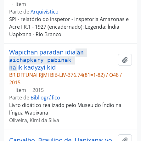
·
Item
Parte de
Arquivístico
SPI - relatório do inspetor - Inspetoria Amazonas e
Acre I.R.1 - 1927 (encadernado); Legenda: Índia
Uapixana - Rio Branco
Wapichan paradan idia
an 
Adici
aichapkary pabinak 
ik kadyzyi kid
na
BR DFFUNAI RJMI BIB-LIV-376.74(81=1-82) / O48 /
2015
·
Item
·
2015
Parte de
Bibliográfico
Livro didático realizado pelo Museu do Índio na
língua Wapixana
Oliveira, Kimi da Silva
Carvalho, Braulino de. Uapixana: vocabulário e modo de falar dos Uapixanas [Boletim do Museu Nacional]
Adici