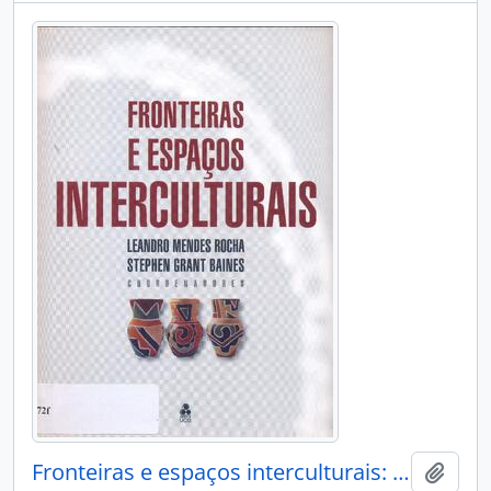
Fronteiras e espaços interculturais: transnacionalidade etnicidade e identidade em regiões de fronteira.
Adici