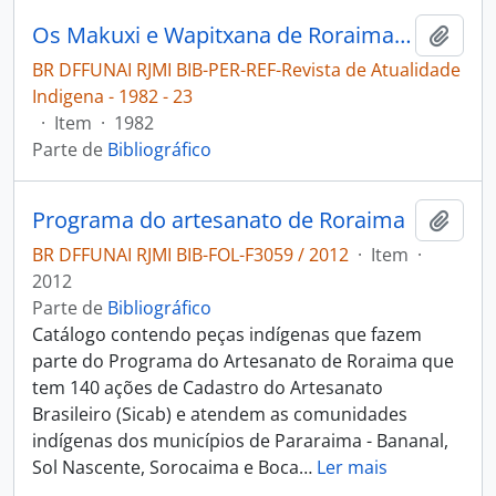
Os Makuxi e Wapitxana de Roraima [Revista de Atualidade Indigena]
Adici
BR DFFUNAI RJMI BIB-PER-REF-Revista de Atualidade
Indigena - 1982 - 23
·
Item
·
1982
Parte de
Bibliográfico
Programa do artesanato de Roraima
Adici
BR DFFUNAI RJMI BIB-FOL-F3059 / 2012
·
Item
·
2012
Parte de
Bibliográfico
Catálogo contendo peças indígenas que fazem
parte do Programa do Artesanato de Roraima que
tem 140 ações de Cadastro do Artesanato
Brasileiro (Sicab) e atendem as comunidades
indígenas dos municípios de Pararaima - Bananal,
Sol Nascente, Sorocaima e Boca
…
Ler mais