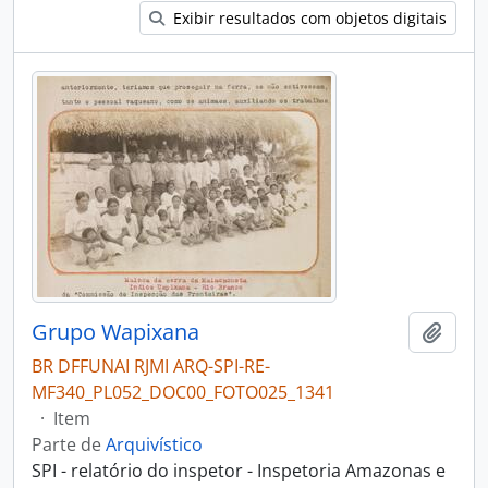
Exibir resultados com objetos digitais
Grupo Wapixana
Adici
BR DFFUNAI RJMI ARQ-SPI-RE-
MF340_PL052_DOC00_FOTO025_1341
·
Item
Parte de
Arquivístico
SPI - relatório do inspetor - Inspetoria Amazonas e