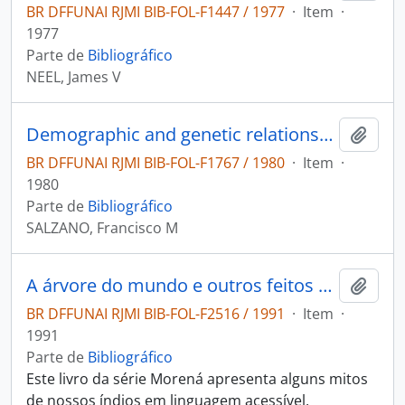
BR DFFUNAI RJMI BIB-FOL-F1447 / 1977
·
Item
·
1977
Parte de
Bibliográfico
NEEL, James V
Demographic and genetic relationships among Brazilian Wapishana Indians
Adici
BR DFFUNAI RJMI BIB-FOL-F1767 / 1980
·
Item
·
1980
Parte de
Bibliográfico
SALZANO, Francisco M
A árvore do mundo e outros feitos de Macunaíma: mito-herói dos índios Makuxi, Wapixana, Taulipang e Arekuná.
Adici
BR DFFUNAI RJMI BIB-FOL-F2516 / 1991
·
Item
·
1991
Parte de
Bibliográfico
Este livro da série Morená apresenta alguns mitos
de nossos índios em linguagem acessível,