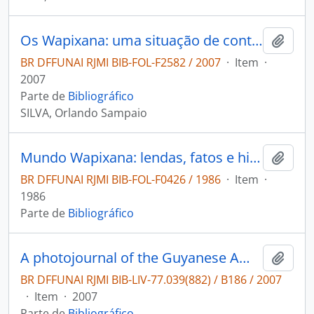
Os Wapixana: uma situação de contato interétnico.
Adici
BR DFFUNAI RJMI BIB-FOL-F2582 / 2007
·
Item
·
2007
Parte de
Bibliográfico
SILVA, Orlando Sampaio
Mundo Wapixana: lendas, fatos e história.
Adici
BR DFFUNAI RJMI BIB-FOL-F0426 / 1986
·
Item
·
1986
Parte de
Bibliográfico
A photojournal of the Guyanese Amerindians: photographs of the everyday life and cultural activities of the nine amerindian tribes of Guyana.
Adici
BR DFFUNAI RJMI BIB-LIV-77.039(882) / B186 / 2007
·
Item
·
2007
Parte de
Bibliográfico