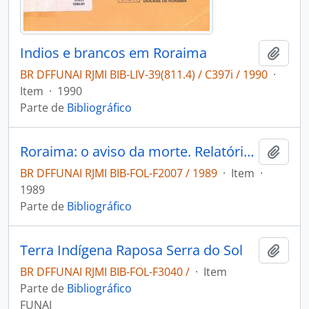
Indios e brancos em Roraima
Adici
BR DFFUNAI RJMI BIB-LIV-39(811.4) / C397i / 1990
·
Item
·
1990
Parte de
Bibliográfico
Roraima: o aviso da morte. Relatório sobre a viagem da Comissão da Ação pela Cidadania no Estado de Roraima entre 9 e 12 de janeiro de 1989.
Adici
BR DFFUNAI RJMI BIB-FOL-F2007 / 1989
·
Item
·
1989
Parte de
Bibliográfico
Terra Indígena Raposa Serra do Sol
Adici
BR DFFUNAI RJMI BIB-FOL-F3040 /
·
Item
Parte de
Bibliográfico
FUNAI