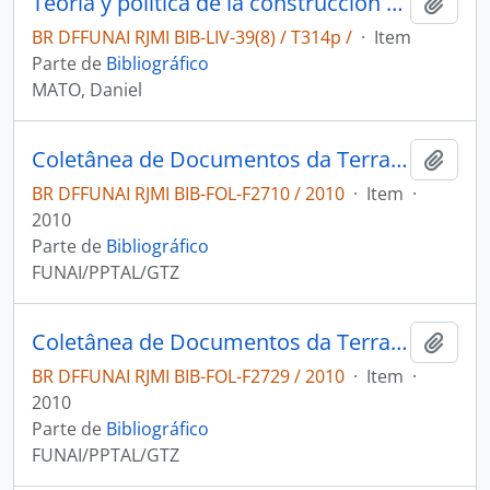
Teoria y politica de la construccion de identidades y diferencias en America Latina y el Caribe
Adici
BR DFFUNAI RJMI BIB-LIV-39(8) / T314p /
·
Item
Parte de
Bibliográfico
MATO, Daniel
Coletânea de Documentos da Terra Indígena Boqueirão
Adici
BR DFFUNAI RJMI BIB-FOL-F2710 / 2010
·
Item
·
2010
Parte de
Bibliográfico
FUNAI/PPTAL/GTZ
Coletânea de Documentos da Terra Indígena Raimundão
Adici
BR DFFUNAI RJMI BIB-FOL-F2729 / 2010
·
Item
·
2010
Parte de
Bibliográfico
FUNAI/PPTAL/GTZ