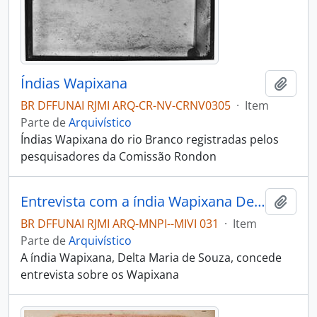
Índias Wapixana
Adici
BR DFFUNAI RJMI ARQ-CR-NV-CRNV0305
·
Item
Parte de
Arquivístico
Índias Wapixana do rio Branco registradas pelos
pesquisadores da Comissão Rondon
Entrevista com a índia Wapixana Delta Maria de Souza
Adici
BR DFFUNAI RJMI ARQ-MNPI--MIVI 031
·
Item
Parte de
Arquivístico
A índia Wapixana, Delta Maria de Souza, concede
entrevista sobre os Wapixana