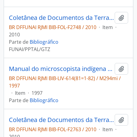
Coletânea de Documentos da Terra Indígena Muriru
Adici
BR DFFUNAI RJMI BIB-FOL-F2748 / 2010
·
Item
·
2010
Parte de
Bibliográfico
FUNAI/PPTAL/GTZ
Manual do microscopista indígena de saúde: distrito sanitário indígena do leste de Roraima:povos Macuxi, Wapichana, Ingaricó, Taurepang, Patamona e Wai-wai.
Adici
BR DFFUNAI RJMI BIB-LIV-614(81=1-82) / M294mi /
1997
·
Item
·
1997
Parte de
Bibliográfico
Coletânea de Documentos da Terra Indígena Tabalascada
Adici
BR DFFUNAI RJMI BIB-FOL-F2763 / 2010
·
Item
·
2010