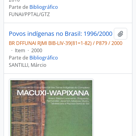
Parte de
Bibliográfico
FUNAI/PPTAL/GTZ
Povos indígenas no Brasil: 1996/2000
Adici
BR DFFUNAI RJMI BIB-LIV-39(81=1-82) / P879 / 2000
·
Item
·
2000
Parte de
Bibliográfico
SANTILLI, Márcio