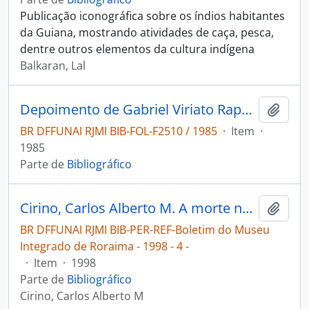
Publicação iconográfica sobre os índios habitantes
da Guiana, mostrando atividades de caça, pesca,
dentre outros elementos da cultura indígena
Balkaran, Lal
Depoimento de Gabriel Viriato Raposo
Adici
BR DFFUNAI RJMI BIB-FOL-F2510 / 1985
·
Item
·
1985
Parte de
Bibliográfico
Cirino, Carlos Alberto M. A morte na cosmovisão Wapixana [Boletim do Museu Integrado de Roraima]
Adici
BR DFFUNAI RJMI BIB-PER-REF-Boletim do Museu
Integrado de Roraima - 1998 - 4 -
·
Item
·
1998
Parte de
Bibliográfico
Cirino, Carlos Alberto M