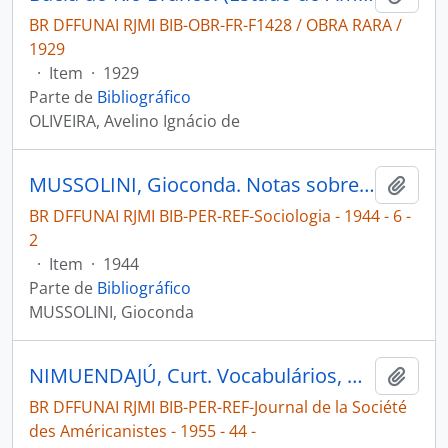
BR DFFUNAI RJMI BIB-OBR-FR-F1428 / OBRA RARA /
1929
·
Item
·
1929
Parte de
Bibliográfico
OLIVEIRA, Avelino Ignácio de
MUSSOLINI, Gioconda. Notas sobre os conceitos de molestia, cura e morte entre os índios Vapidiana [Sociologia]
Adici
BR DFFUNAI RJMI BIB-PER-REF-Sociologia - 1944 - 6 -
2
·
Item
·
1944
Parte de
Bibliográfico
MUSSOLINI, Gioconda
NIMUENDAJÚ, Curt. Vocabulários, Makusí, Wapicána, Ipurinã e Kapisanã [Journal de la Société des Américanistes]
Adici
BR DFFUNAI RJMI BIB-PER-REF-Journal de la Société
des Américanistes - 1955 - 44 -