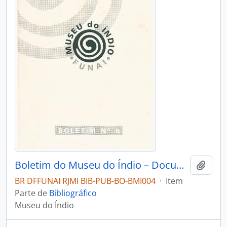
Boletim do Museu do Índio – Documentação – Nº 8
Adici
BR DFFUNAI RJMI BIB-PUB-BO-BMI004
·
Item
Parte de
Bibliográfico
Museu do Índio