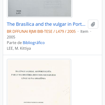
The Brasílica and the vulgar in Portuguese America 1500-1759
Adici
BR DFFUNAI RJMI BIB-TESE / L479 / 2005
·
Item
·
2005
Parte de
Bibliográfico
LEE, M. Kittiya