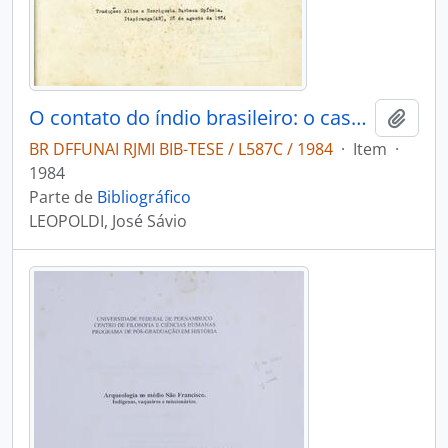
O contato do índio brasileiro: o caso Mundurucu
Adici
BR DFFUNAI RJMI BIB-TESE / L587C / 1984
·
Item
·
1984
Parte de
Bibliográfico
LEOPOLDI, José Sávio