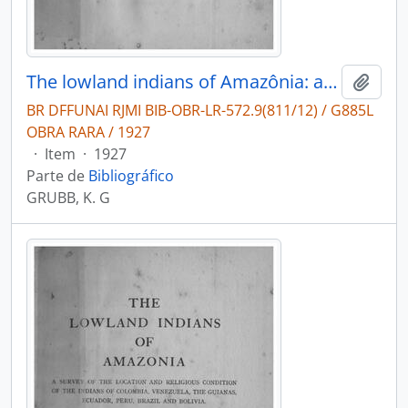
The lowland indians of Amazônia: a survey of the location and religious condiditon of the indians of Colombia, Venezuela, The Guianas, Ecuador, Peru, Brazil and Bolivia.
Adici
BR DFFUNAI RJMI BIB-OBR-LR-572.9(811/12) / G885L
OBRA RARA / 1927
·
Item
·
1927
Parte de
Bibliográfico
GRUBB, K. G