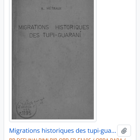
Migrations historiques des tupi-guarani
Adici