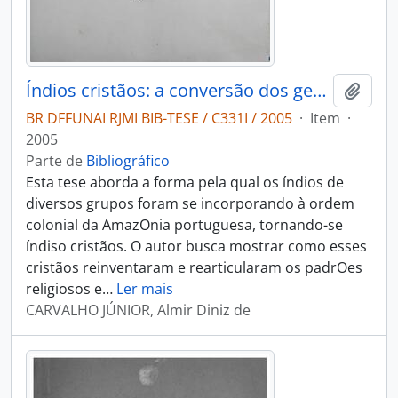
Índios cristãos: a conversão dos gentios na Amazonia portuguesa (1653-1769)
Adici
BR DFFUNAI RJMI BIB-TESE / C331I / 2005
·
Item
·
2005
Parte de
Bibliográfico
Esta tese aborda a forma pela qual os índios de
diversos grupos foram se incorporando à ordem
colonial da AmazOnia portuguesa, tornando-se
índiso cristãos. O autor busca mostrar como esses
cristãos reinventaram e rearticularam os padrOes
religiosos e
…
Ler mais
CARVALHO JÚNIOR, Almir Diniz de