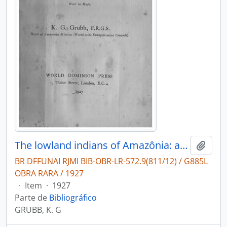
The lowland indians of Amazônia: a survey of the location and religious condiditon of the indians of Colombia, Venezuela, The Guianas, Ecuador, Peru, Brazil and Bolivia.
Adici
BR DFFUNAI RJMI BIB-OBR-LR-572.9(811/12) / G885L
OBRA RARA / 1927
·
Item
·
1927
Parte de
Bibliográfico
GRUBB, K. G