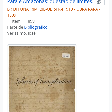
Pará e Amazonas: questão de limites.
Adici
BR DFFUNAI RJMI BIB-OBR-FR-F1919 / OBRA RARA /
1899
·
Item
·
1899
Parte de
Bibliográfico
Verissimo, José