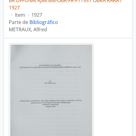
BR DFFUNAI RJMI BIB-OBR-FR-F1195 / OBRA RARA /
1927
·
Item
·
1927
Parte de
Bibliográfico
METRAUX, Alfred