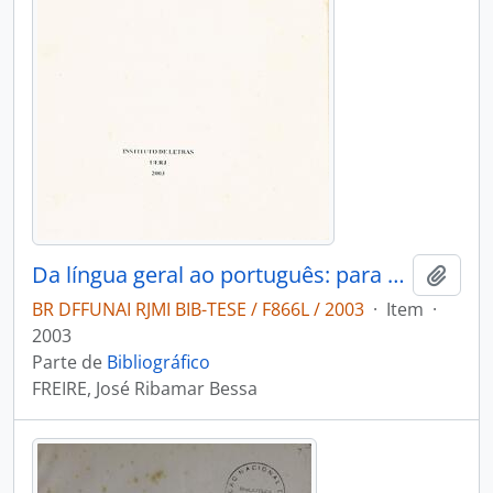
Da língua geral ao português: para uma história dos usos sociais das línguas na Amazonia
Adici
BR DFFUNAI RJMI BIB-TESE / F866L / 2003
·
Item
·
2003
Parte de
Bibliográfico
FREIRE, José Ribamar Bessa