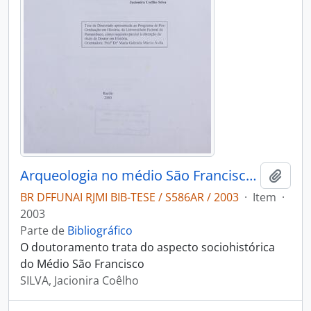
Arqueologia no médio São Francisco: indígenas vaqueiros e missionários
Adici
BR DFFUNAI RJMI BIB-TESE / S586AR / 2003
·
Item
·
2003
Parte de
Bibliográfico
O doutoramento trata do aspecto sociohistórica
do Médio São Francisco
SILVA, Jacionira Coêlho