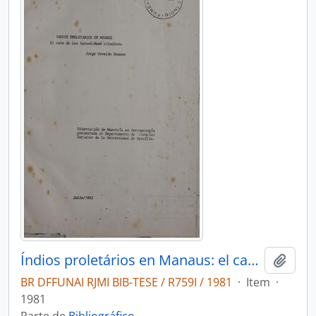
Índios proletários en Manaus: el caso de los Sateré-Mawé citadinos
Adici
BR DFFUNAI RJMI BIB-TESE / R759I / 1981
·
Item
·
1981