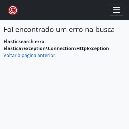
Skip to main content
Togg
Foi encontrado um erro na busca
Elasticsearch erro:
Elastica\Exception\Connection\HttpException
Voltar à página anterior.