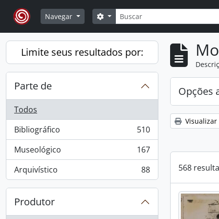
Skip to main content
Buscar
Opções de busca
Navegar
Mo
Limite seus resultados por:
Descriç
Parte de
Opções 
Todos
Visualizar
Bibliográfico
510
, 510 resultados
Museológico
167
, 167 resultados
568 result
Arquivístico
88
, 88 resultados
Produtor