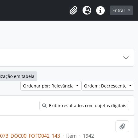
o
Entrar
Área de Transferência
Idioma
Atalhos
ização em tabela
Ordenar por: Relevância
Ordem: Decrescente
Exibir resultados com objetos digitais
Adici
PL073_DOC00_FOTO042_143
·
Item
·
1942