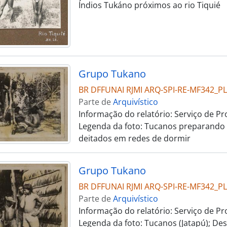
Índios Tukáno próximos ao rio Tiquié
Grupo Tukano
BR DFFUNAI RJMI ARQ-SPI-RE-MF342_
Parte de
Arquivístico
Informação do relatório: Serviço de Prot
Legenda da foto: Tucanos preparando "
deitados em redes de dormir
Grupo Tukano
BR DFFUNAI RJMI ARQ-SPI-RE-MF342_
Parte de
Arquivístico
Informação do relatório: Serviço de Prot
Legenda da foto: Tucanos (Jatapú); D