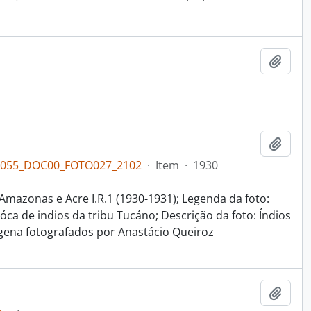
Adici
Adici
PL055_DOC00_FOTO027_2102
·
Item
·
1930
a Amazonas e Acre I.R.1 (1930-1931); Legenda da foto:
óca de indios da tribu Tucáno; Descrição da foto: Índios
gena fotografados por Anastácio Queiroz
Adici