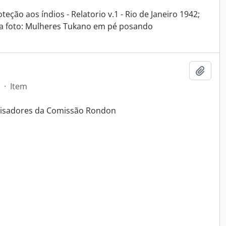
eção aos índios - Relatorio v.1 - Rio de Janeiro 1942;
da foto: Mulheres Tukano em pé posando
Adici
·
Item
quisadores da Comissão Rondon