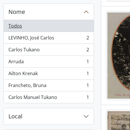
Nome
Todos
LEVINHO, José Carlos
2
, 2 resultados
Carlos Tukano
2
, 2 resultados
Arruda
1
, 1 resultados
Ailton Krenak
1
, 1 resultados
Francheto, Bruna
1
, 1 resultados
Carlos Manuel Tukano
1
, 1 resultados
Local