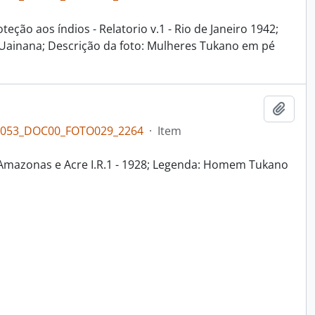
eção aos índios - Relatorio v.1 - Rio de Janeiro 1942;
 Uainana; Descrição da foto: Mulheres Tukano em pé
Adici
PL053_DOC00_FOTO029_2264
·
Item
ia Amazonas e Acre I.R.1 - 1928; Legenda: Homem Tukano