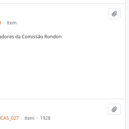
Adici
9
·
Item
isadores da Comissão Rondon
Adici
ICA5_027
·
Item
·
1928