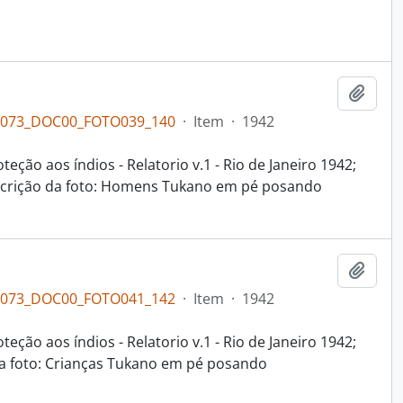
Adici
PL073_DOC00_FOTO039_140
·
Item
·
1942
eção aos índios - Relatorio v.1 - Rio de Janeiro 1942;
escrição da foto: Homens Tukano em pé posando
Adici
PL073_DOC00_FOTO041_142
·
Item
·
1942
eção aos índios - Relatorio v.1 - Rio de Janeiro 1942;
da foto: Crianças Tukano em pé posando