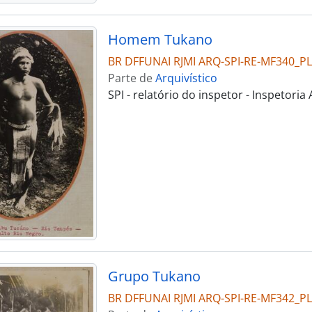
Homem Tukano
BR DFFUNAI RJMI ARQ-SPI-RE-MF340_
Parte de
Arquivístico
SPI - relatório do inspetor - Inspetor
Grupo Tukano
BR DFFUNAI RJMI ARQ-SPI-RE-MF342_