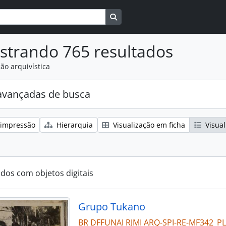
Busque na página de navegaçã
strando 765 resultados
ão arquivística
avançadas de busca
 impressão
Hierarquia
Visualização em ficha
Visual
ados com objetos digitais
Grupo Tukano
BR DFFUNAI RJMI ARQ-SPI-RE-MF342_