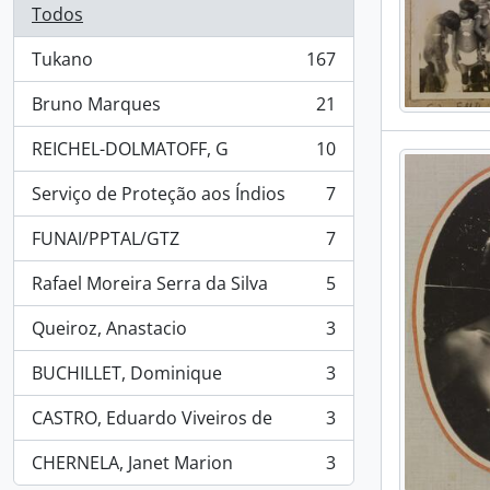
Todos
Tukano
167
, 167 resultados
Bruno Marques
21
, 21 resultados
REICHEL-DOLMATOFF, G
10
, 10 resultados
Serviço de Proteção aos Índios
7
, 7 resultados
FUNAI/PPTAL/GTZ
7
, 7 resultados
Rafael Moreira Serra da Silva
5
, 5 resultados
Queiroz, Anastacio
3
, 3 resultados
BUCHILLET, Dominique
3
, 3 resultados
CASTRO, Eduardo Viveiros de
3
, 3 resultados
CHERNELA, Janet Marion
3
, 3 resultados