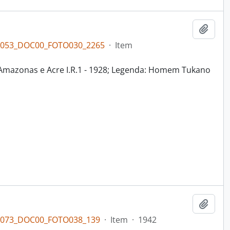
Adici
PL053_DOC00_FOTO030_2265
·
Item
ia Amazonas e Acre I.R.1 - 1928; Legenda: Homem Tukano
Adici
PL073_DOC00_FOTO038_139
·
Item
·
1942