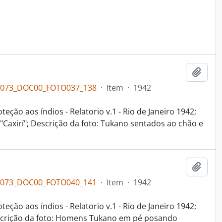
Adici
PL073_DOC00_FOTO037_138
·
Item
·
1942
eção aos índios - Relatorio v.1 - Rio de Janeiro 1942;
Caxirí"; Descrição da foto: Tukano sentados ao chão e
Adici
PL073_DOC00_FOTO040_141
·
Item
·
1942
eção aos índios - Relatorio v.1 - Rio de Janeiro 1942;
escrição da foto: Homens Tukano em pé posando