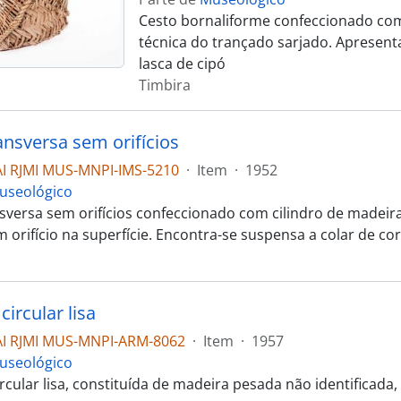
Cesto bornaliforme confeccionado com 
técnica do trançado sarjado. Apresent
lasca de cipó
Timbira
ansversa sem orifícios
I RJMI MUS-MNPI-IMS-5210
·
Item
·
1952
useológico
nsversa sem orifícios confeccionado com cilindro de madeir
m orifício na superfície. Encontra-se suspensa a colar de c
ircular lisa
I RJMI MUS-MNPI-ARM-8062
·
Item
·
1957
useológico
rcular lisa, constituída de madeira pesada não identificad