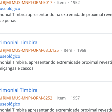
I RJMI MUS-MNPI-ORM-5017
·
Item
·
1952
useológico
monial Timbira apresentando na extremidade proximal rev
de penas
rimonial Timbira
I RJMI MUS-MNPI-ORM-68.3.125
·
Item
·
1968
useológico
monial Timbira, apresentando extremidade proximal revest
miçangas e cascos
rimonial Timbira
I RJMI MUS-MNPI-ORM-8252
·
Item
·
1957
useológico
monial Timbira apresentando extremidade proximal revesti