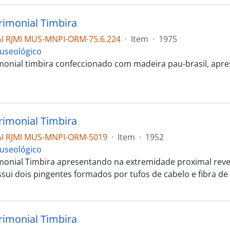
rimonial Timbira
I RJMI MUS-MNPI-ORM-75.6.224
·
Item
·
1975
useológico
monial timbira confeccionado com madeira pau-brasil, apr
rimonial Timbira
I RJMI MUS-MNPI-ORM-5019
·
Item
·
1952
useológico
monial Timbira apresentando na extremidade proximal re
ssui dois pingentes formados por tufos de cabelo e fibra 
rimonial Timbira