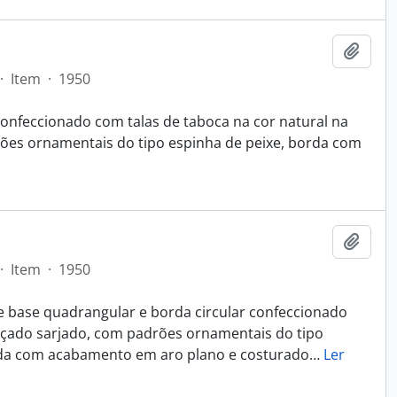
Adici
·
Item
·
1950
onfeccionado com talas de taboca na cor natural na
rões ornamentais do tipo espinha de peixe, borda com
Adici
·
Item
·
1950
e base quadrangular e borda circular confeccionado
nçado sarjado, com padrões ornamentais do tipo
rda com acabamento em aro plano e costurado
…
Ler