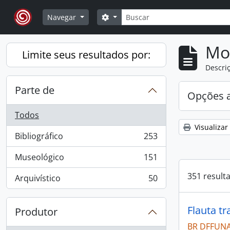
Skip to main content
Buscar
Opções de busca
Navegar
Mo
Limite seus resultados por:
Descriç
Parte de
Opções 
Todos
Visualizar
Bibliográfico
253
, 253 resultados
Museológico
151
, 151 resultados
351 result
Arquivístico
50
, 50 resultados
Flauta tr
Produtor
BR DFFUNA