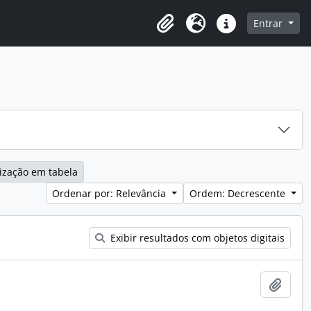
o
Entrar
Área de Transferência
Idioma
Atalhos
ização em tabela
Ordenar por: Relevância
Ordem: Decrescente
Exibir resultados com objetos digitais
Adici