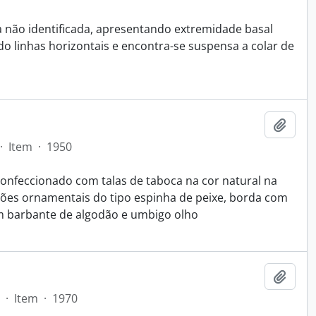
a não identificada, apresentando extremidade basal
ndo linhas horizontais e encontra-se suspensa a colar de
Adici
·
Item
·
1950
onfeccionado com talas de taboca na cor natural na
rões ornamentais do tipo espinha de peixe, borda com
 barbante de algodão e umbigo olho
Adici
·
Item
·
1970