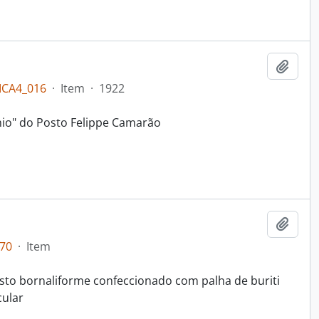
Adici
ICA4_016
·
Item
·
1922
nio" do Posto Felippe Camarão
Adici
70
·
Item
to bornaliforme confeccionado com palha de buriti
cular