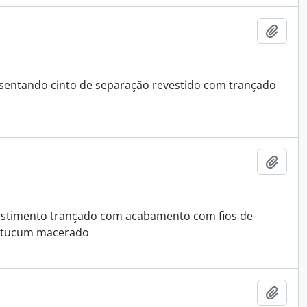
Adici
esentando cinto de separação revestido com trançado
Adici
vestimento trançado com acabamento com fios de
de tucum macerado
Adici