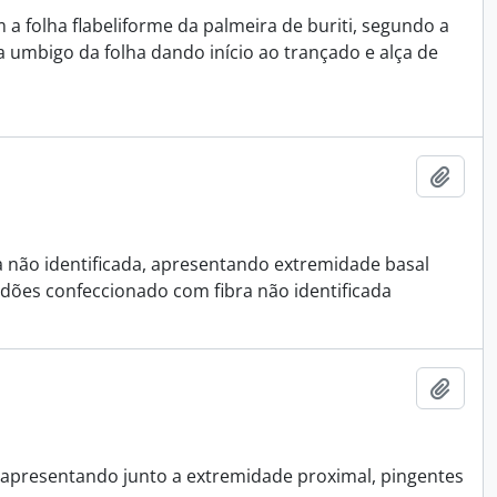
a folha flabeliforme da palmeira de buriti, segundo a
a umbigo da folha dando início ao trançado e alça de
Adici
a não identificada, apresentando extremidade basal
ordões confeccionado com fibra não identificada
Adici
a, apresentando junto a extremidade proximal, pingentes