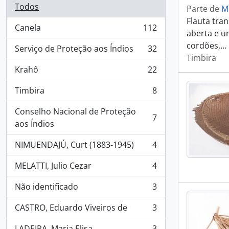
Todos
Parte de
M
Flauta tra
Canela
112
, 112 resultados
aberta e um
cordões,
…
Serviço de Proteção aos Índios
32
, 32 resultados
Timbira
Krahô
22
, 22 resultados
Timbira
8
, 8 resultados
Conselho Nacional de Proteção
7
, 7 resultados
aos Índios
NIMUENDAJÚ, Curt (1883-1945)
4
, 4 resultados
MELATTI, Julio Cezar
4
, 4 resultados
Não identificado
3
, 3 resultados
CASTRO, Eduardo Viveiros de
3
, 3 resultados
LADEIRA, Maria Elisa
3