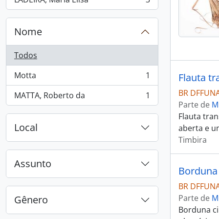
, 3 resultados
Nome
Todos
Motta
1
Flauta tr
, 1 resultados
BR DFFUNA
MATTA, Roberto da
1
, 1 resultados
Parte de
M
Flauta tra
Local
aberta e u
Timbira
Assunto
Borduna c
BR DFFUNA
Parte de
M
Gênero
Borduna ci