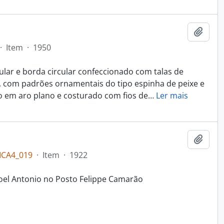
Adici
·
Item
·
1950
lar e borda circular confeccionado com talas de
, com padrões ornamentais do tipo espinha de peixe e
 em aro plano e costurado com fios de
…
Ler mais
Adici
ICA4_019
·
Item
·
1922
oel Antonio no Posto Felippe Camarão