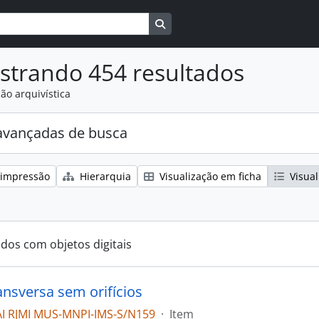
Busque na página de navegaçã
strando 454 resultados
ão arquivística
avançadas de busca
 impressão
Hierarquia
Visualização em ficha
Visual
ados com objetos digitais
ansversa sem orifícios
I RJMI MUS-MNPI-IMS-S/N159
·
Item