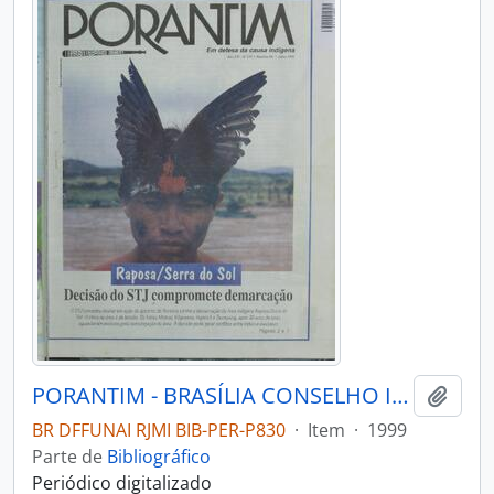
PORANTIM - BRASÍLIA CONSELHO INDIGENISTA MISSIONÁRIO - 1999 - Nº216
Adici
BR DFFUNAI RJMI BIB-PER-P830
·
Item
·
1999
Parte de
Bibliográfico
Periódico digitalizado