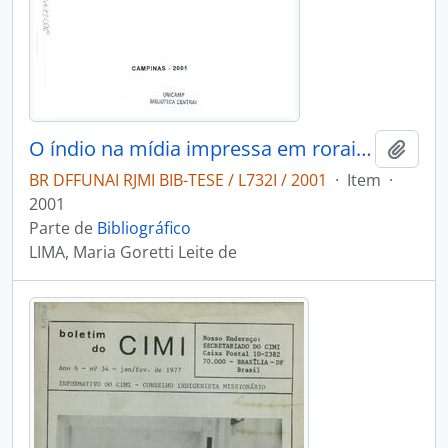
O índio na mídia impressa em roraims
Adici
BR DFFUNAI RJMI BIB-TESE / L732I / 2001
·
Item
·
2001
Parte de
Bibliográfico
LIMA, Maria Goretti Leite de