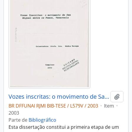
Vozes inscritas: o movimento de San Miguel entre os Pemon Venezuela
Adici
BR DFFUNAI RJMI BIB-TESE / L579V / 2003
·
Item
·
2003
Parte de
Bibliográfico
Esta dissertação constitui a primeira etapa de um