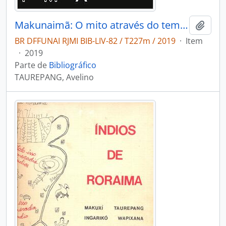
Makunaimã: O mito através do tempo.
Adici
BR DFFUNAI RJMI BIB-LIV-82 / T227m / 2019
·
Item
·
2019
Parte de
Bibliográfico
TAUREPANG, Avelino