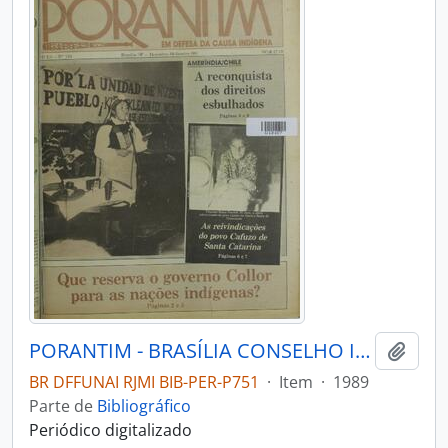
PORANTIM - BRASÍLIA CONSELHO INDIGENISTA MISSIONÁRIO - 1989 - Nº124
Adici
BR DFFUNAI RJMI BIB-PER-P751
·
Item
·
1989
Parte de
Bibliográfico
Periódico digitalizado