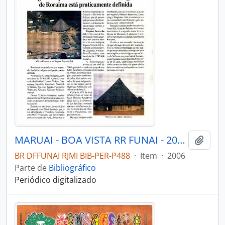
MARUAI - BOA VISTA RR FUNAI - 2006 - Nº01
Adici
BR DFFUNAI RJMI BIB-PER-P488
·
Item
·
2006
Parte de
Bibliográfico
Periódico digitalizado