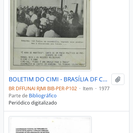
BOLETIM DO CIMI - BRASÍLIA DF CONSELHO INDIGENISTA MISSIONÁRIO - 1977 - Nº34
Adici
BR DFFUNAI RJMI BIB-PER-P102
·
Item
·
1977
Parte de
Bibliográfico
Periódico digitalizado