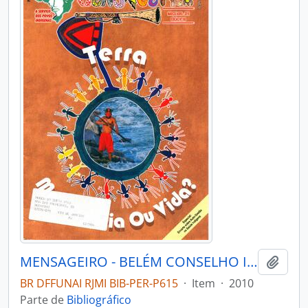
MENSAGEIRO - BELÉM CONSELHO INDIGENISTA MISSIONÁRIO - 2010 - Nº180
Adici
BR DFFUNAI RJMI BIB-PER-P615
·
Item
·
2010
Parte de
Bibliográfico