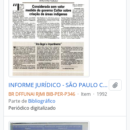
INFORME JURÍDICO - SÃO PAULO COMISSÃO PRÓ-ÍNDIO DE SÃO PAULO - DEPARTAMENTO JURÍDICO - 1992 - Nº2122
Adici
BR DFFUNAI RJMI BIB-PER-P346
·
Item
·
1992
Parte de
Bibliográfico
Periódico digitalizado