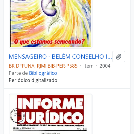
MENSAGEIRO - BELÉM CONSELHO INDIGENISTA MISSIONÁRIO - 2004 - Nº148
Adici
BR DFFUNAI RJMI BIB-PER-P585
·
Item
·
2004
Parte de
Bibliográfico
Periódico digitalizado