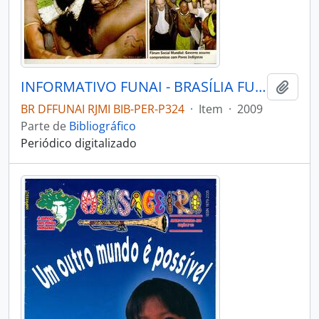
INFORMATIVO FUNAI - BRASÍLIA FUNAI - 2009 - Nº04
Adici
BR DFFUNAI RJMI BIB-PER-P324
·
Item
·
2009
Parte de
Bibliográfico
Periódico digitalizado