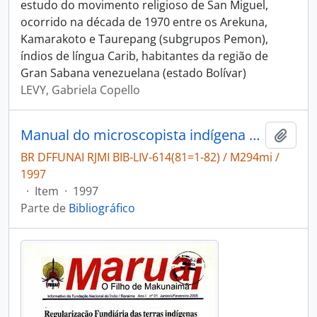
estudo do movimento religioso de San Miguel,
ocorrido na década de 1970 entre os Arekuna,
Kamarakoto e Taurepang (subgrupos Pemon),
índios de língua Carib, habitantes da região de
Gran Sabana venezuelana (estado Bolívar)
LEVY, Gabriela Copello
Manual do microscopista indígena de saúde: distrito sanitário indígena do leste de Roraima:povos Macuxi, Wapichana, Ingaricó, Taurepang, Patamona e Wai-wai.
Adici
BR DFFUNAI RJMI BIB-LIV-614(81=1-82) / M294mi /
1997
·
Item
·
1997
Parte de
Bibliográfico