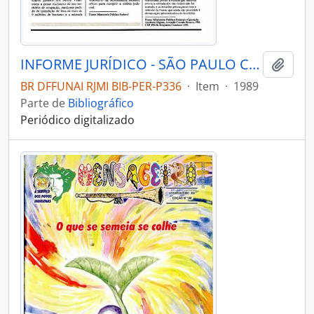
INFORME JURÍDICO - SÃO PAULO COMISSÃO PRÓ-ÍNDIO DE SÃO PAULO - DEPARTAMENTO JURÍDICO - 1989 - Nº05
Adici
BR DFFUNAI RJMI BIB-PER-P336
·
Item
·
1989
Parte de
Bibliográfico
Periódico digitalizado