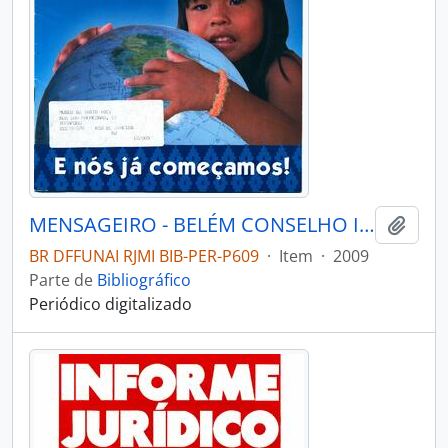
MENSAGEIRO - BELÉM CONSELHO INDIGENISTA MISSIONÁRIO - 2009 - Nº173
Adici
BR DFFUNAI RJMI BIB-PER-P609
·
Item
·
2009
Parte de
Bibliográfico
Periódico digitalizado