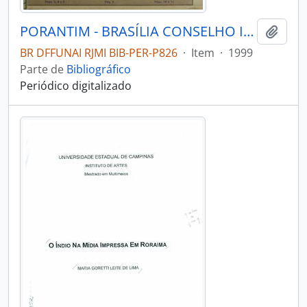
PORANTIM - BRASÍLIA CONSELHO INDIGENISTA MISSIONÁRIO - 1999 - Nº212
Adici
BR DFFUNAI RJMI BIB-PER-P826
·
Item
·
1999
Parte de
Bibliográfico
Periódico digitalizado