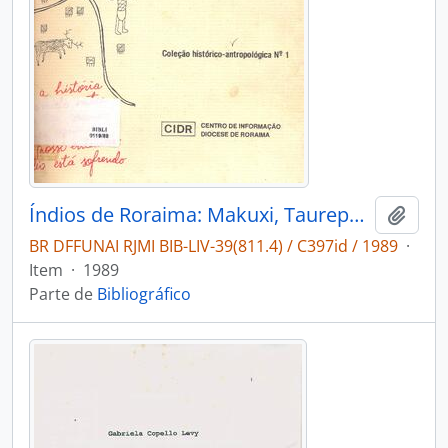
Índios de Roraima: Makuxi, Taurepang, Ingarikó, Wapixana.
Adici
BR DFFUNAI RJMI BIB-LIV-39(811.4) / C397id / 1989
·
Item
·
1989
Parte de
Bibliográfico