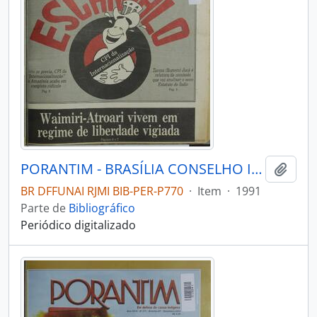
PORANTIM - BRASÍLIA CONSELHO INDIGENISTA MISSIONÁRIO - 1991 - Nº144
Adici
BR DFFUNAI RJMI BIB-PER-P770
·
Item
·
1991
Parte de
Bibliográfico
Periódico digitalizado