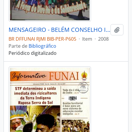
MENSAGEIRO - BELÉM CONSELHO INDIGENISTA MISSIONÁRIO - 2008 - Nº169
Adici
BR DFFUNAI RJMI BIB-PER-P605
·
Item
·
2008
Parte de
Bibliográfico
Periódico digitalizado