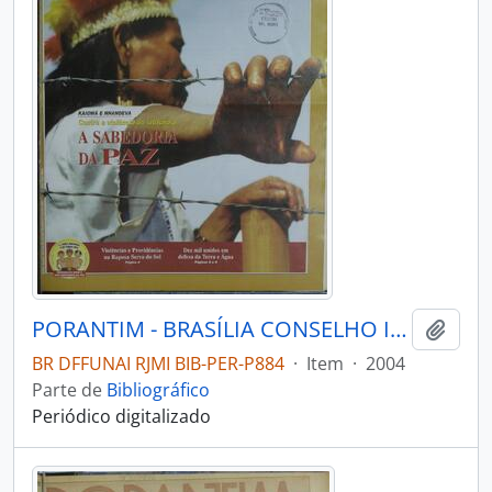
PORANTIM - BRASÍLIA CONSELHO INDIGENISTA MISSIONÁRIO - 2004 - Nº271
Adici
BR DFFUNAI RJMI BIB-PER-P884
·
Item
·
2004
Parte de
Bibliográfico
Periódico digitalizado