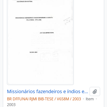
Missionários fazendeiros e índios em roraima:: a disputa pela terra 1777 a 1980
Adici
BR DFFUNAI RJMI BIB-TESE / V658M / 2003
·
Item
·
2003