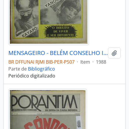
MENSAGEIRO - BELÉM CONSELHO INDIGENISTA MISSIONÁRIO - 1988 - Nº53
Adici
BR DFFUNAI RJMI BIB-PER-P507
·
Item
·
1988
Parte de
Bibliográfico
Periódico digitalizado