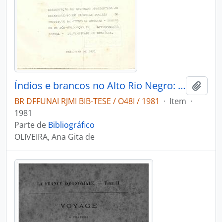
Índios e brancos no Alto Rio Negro: um estudo da situação de contato dos TariAna
Adici
BR DFFUNAI RJMI BIB-TESE / O48I / 1981
·
Item
·
1981
Parte de
Bibliográfico
OLIVEIRA, Ana Gita de