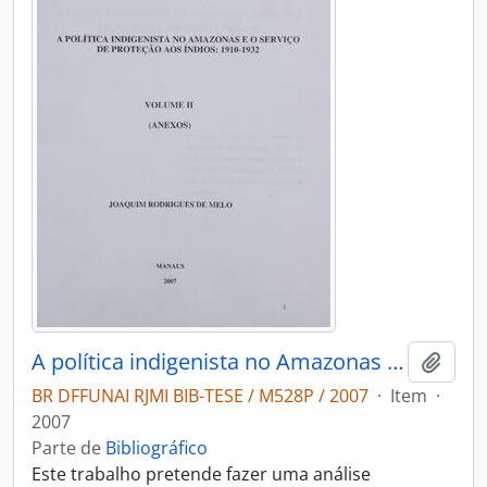
A política indigenista no Amazonas e o Serviço de Proteção aos Índios 1910-1932
Adici
BR DFFUNAI RJMI BIB-TESE / M528P / 2007
·
Item
·
2007
Parte de
Bibliográfico
Este trabalho pretende fazer uma análise