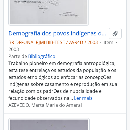
Demografia dos povos indígenas do alto rio Negro/AM: um estudo de caso de nupcialidade e reprodução
Adici
BR DFFUNAI RJMI BIB-TESE / A994D / 2003
·
Item
·
2003
Parte de
Bibliográfico
Trabalho pioneiro em demografia antropológica,
esta tese entrelaça os estudos da população e os
estudos etnológicos ao enfocar as concepçOes
indígenas sobre casamento e reprodução em sua
relação com os padrOes de nupcialidade e
fecundidade observados na
…
Ler mais
AZEVEDO, Marta Maria do Amaral