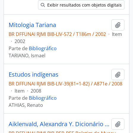
Exibir resultados com objetos digitais
Mitologia Tariana
Adici
BR DFFUNAI RJMI BIB-LIV-572 / T186m / 2002
·
Item
·
2002
Parte de
Bibliográfico
TARIANO, Ismael
Estudos indígenas
Adici
BR DFFUNAI RJMI BIB-LIV-39(81=1-82) / A871e / 2008
·
Item
·
2008
Parte de
Bibliográfico
ATHIAS, Renato
Aiklenvald, Alexandra Y. Dicionário Tariana-Português e Português-Tariana [Boletim do Museu Paraense Emílio Goeldi, Antropologia]
Adici