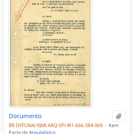
Documento
Adici
BR DFFUNAI RJMI ARQ-SPI-IR1-666-384-069
·
Item
Parte de
Arquivístico