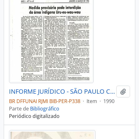
INFORME JURÍDICO - SÃO PAULO COMISSÃO PRÓ-ÍNDIO DE SÃO PAULO - DEPARTAMENTO JURÍDICO - 1990 - Nº06-08
Adici
BR DFFUNAI RJMI BIB-PER-P338
·
Item
·
1990
Parte de
Bibliográfico
Periódico digitalizado