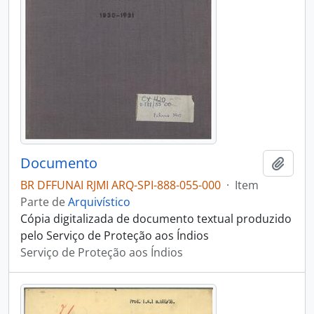
Documento
Adici
BR DFFUNAI RJMI ARQ-SPI-888-055-000
·
Item
Parte de
Arquivístico
Cópia digitalizada de documento textual produzido
pelo Serviço de Proteção aos Índios
Serviço de Proteção aos Índios