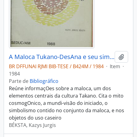
A Maloca Tukano-DesAna e seu simbolismo
Adici
BR DFFUNAI RJMI BIB-TESE / B424M / 1984
·
Item
·
1984
Parte de
Bibliográfico
Reúne informaçOes sobre a maloca, um dos
elementos centrais da cultura Takano. Cita o mito
cosmogOnico, a mundi-visão do iniciado, o
simbolismo contido no conjunto da maloca, e nos
objetos do uso caseiro
BÉKSTA, Kazys Jurgis