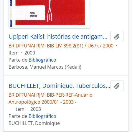
Upíperi Kalísi: histórias de antigamente: histórias dos antigos Taliaseri-Phukurana (versão do clã Kabana-idakena-yanapere).
Adici
BR DFFUNAI RJMI BIB-LIV-398.2(81) / U67k / 2000
·
Item
·
2000
Parte de
Bibliográfico
Barbosa, Manuel Marcos (Kedali)
BUCHILLET, Dominique. Tuberculose, cultura e saúde pública [Anuário Antropológico 2000/01]
Adici
BR DFFUNAI RJMI BIB-PER-REF-Anuário
Antropológico 2000/01 - 2003 -
·
Item
·
2003
Parte de
Bibliográfico
BUCHILLET, Dominique