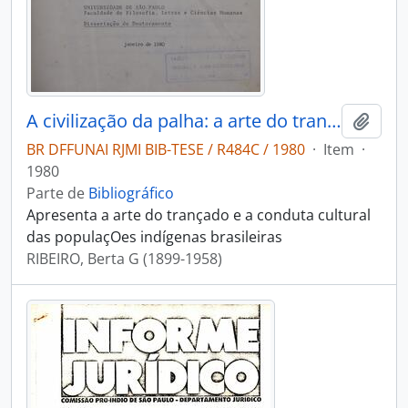
A civilização da palha: a arte do trançado dos índios do Brasil
Adici
BR DFFUNAI RJMI BIB-TESE / R484C / 1980
·
Item
·
1980
Parte de
Bibliográfico
Apresenta a arte do trançado e a conduta cultural
das populaçOes indígenas brasileiras
RIBEIRO, Berta G (1899-1958)