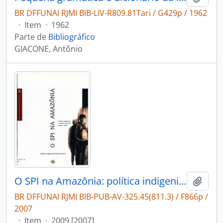
BR DFFUNAI RJMI BIB-LIV-R809.81Tari / G429p / 1962
·
Item
·
1962
Parte de
Bibliográfico
GIACONE, Antônio
O SPI na Amazônia: política indigenista e conflitos regionais 1910-1932
Adici
BR DFFUNAI RJMI BIB-PUB-AV-325.45(811.3) / F866p /
2007
·
Item
·
2009 [2007]