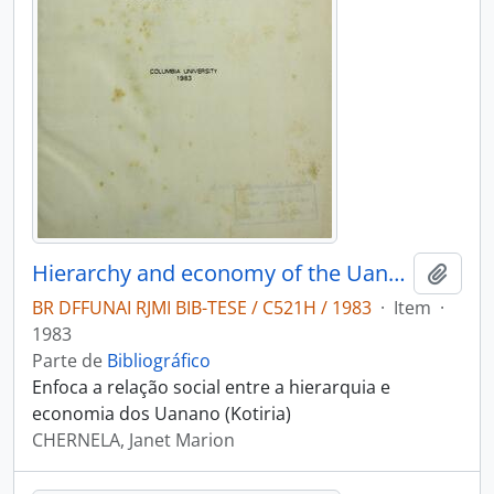
Hierarchy and economy of the Uanano (Kotiria) speaking peoples of the Middle Uaupes basin
Adici
BR DFFUNAI RJMI BIB-TESE / C521H / 1983
·
Item
·
1983
Parte de
Bibliográfico
Enfoca a relação social entre a hierarquia e
economia dos Uanano (Kotiria)
CHERNELA, Janet Marion