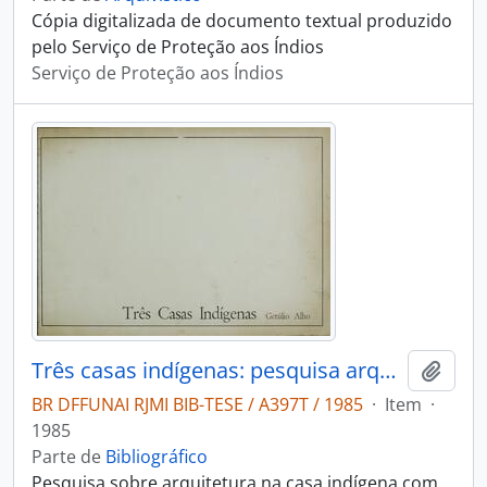
Cópia digitalizada de documento textual produzido
pelo Serviço de Proteção aos Índios
Serviço de Proteção aos Índios
Três casas indígenas: pesquisa arquitetonica sobre a casa em três grupos: Tukano Tapirapé e ramkokamekra
Adici
BR DFFUNAI RJMI BIB-TESE / A397T / 1985
·
Item
·
1985
Parte de
Bibliográfico
Pesquisa sobre arquitetura na casa indígena com