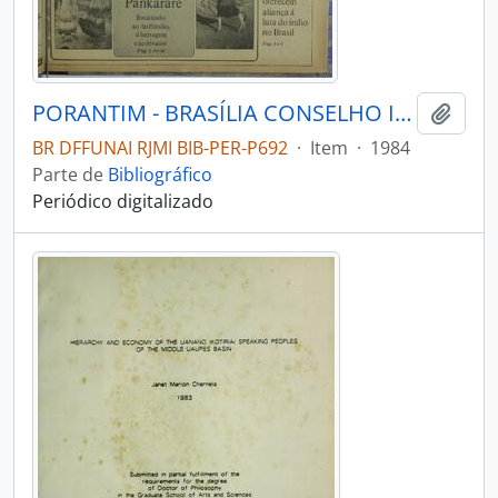
PORANTIM - BRASÍLIA CONSELHO INDIGENISTA MISSIONÁRIO - 1984 - Nº61
Adici
BR DFFUNAI RJMI BIB-PER-P692
·
Item
·
1984
Parte de
Bibliográfico
Periódico digitalizado