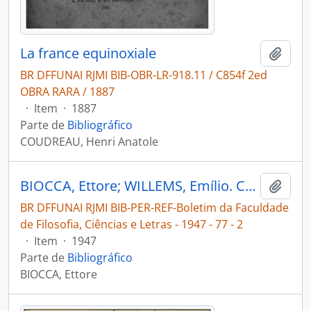
La france equinoxiale
Adici
BR DFFUNAI RJMI BIB-OBR-LR-918.11 / C854f 2ed
OBRA RARA / 1887
·
Item
·
1887
Parte de
Bibliográfico
COUDREAU, Henri Anatole
BIOCCA, Ettore; WILLEMS, Emílio. Contribuição para o estudo antropométrico dos índios Tukano, Tariana e Makú, da região do Alto Rio Negro [Amazonas] [Boletim da Faculdade de Filosofia, Ciências e Letras]
Adici
BR DFFUNAI RJMI BIB-PER-REF-Boletim da Faculdade
de Filosofia, Ciências e Letras - 1947 - 77 - 2
·
Item
·
1947
Parte de
Bibliográfico
BIOCCA, Ettore