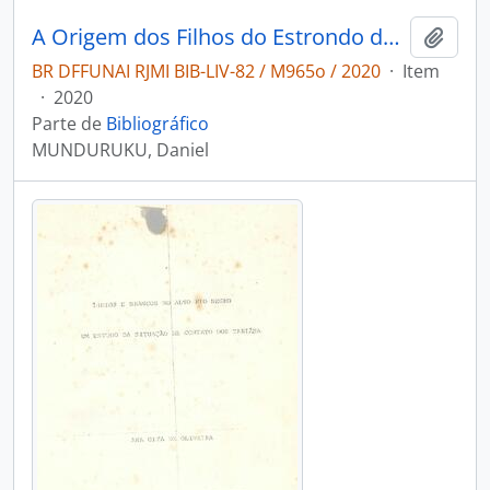
A Origem dos Filhos do Estrondo do Trovão: Uma história do Povo Tariana.
Adici
BR DFFUNAI RJMI BIB-LIV-82 / M965o / 2020
·
Item
·
2020
Parte de
Bibliográfico
MUNDURUKU, Daniel