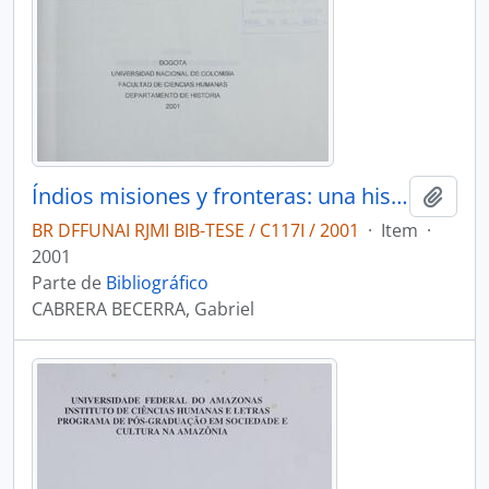
Índios misiones y fronteras: una historia de las misiones católicas en el Vaupés 1850-1950
Adici
BR DFFUNAI RJMI BIB-TESE / C117I / 2001
·
Item
·
2001
Parte de
Bibliográfico
CABRERA BECERRA, Gabriel