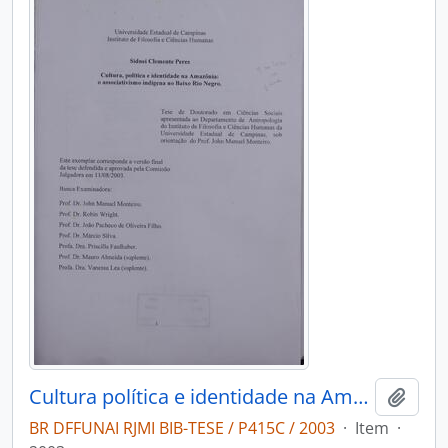
Cultura política e identidade na Amazonia: o associativismo indígena no Baixo Rio Negro
Adici
BR DFFUNAI RJMI BIB-TESE / P415C / 2003
·
Item
·