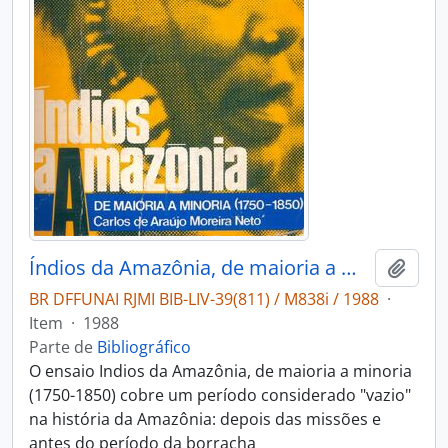
Índios da Amazônia, de maioria a minoria (1750-1850)
Adici
BR DFFUNAI RJMI BIB-LIV-39(811) / M838i / 1988
·
Item
·
1988
Parte de
Bibliográfico
O ensaio Indios da Amazônia, de maioria a minoria
(1750-1850) cobre um período considerado "vazio"
na história da Amazônia: depois das missões e
antes do período da borracha