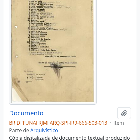
Documento
Adici
BR DFFUNAI RJMI ARQ-SPI-IR9-666-503-013
·
Item
Parte de
Arquivístico
Cópia digitalizada de documento textual produzido