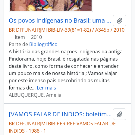
Os povos indígenas no Brasil: uma história de resistência.
Adici
BR DFFUNAI RJMI BIB-LIV-39(81=1-82) / A345p / 2010
·
Item
·
2010
Parte de
Bibliográfico
A história das grandes nações indigenas da antiga
Pindorama, hoje Brasil, é resgatada nas páginas
deste livro, como forma de conhecer e entender
um pouco mais de nossa história.; Vamos viajar
por este imenso pais descobrindo as muitas
formas de
…
Ler mais
ALBUQUERQUE, Amelia
[VAMOS FALAR DE INDIOS: boletim informativo da FUNAI]
Adici
BR DFFUNAI RJMI BIB-PER-REF-VAMOS FALAR DE
INDIOS - 1988 - 1