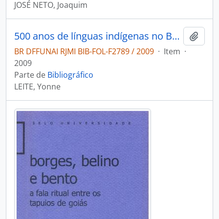
JOSÉ NETO, Joaquim
500 anos de línguas indígenas no Brasil
Adici
BR DFFUNAI RJMI BIB-FOL-F2789 / 2009
·
Item
·
2009
Parte de
Bibliográfico
LEITE, Yonne