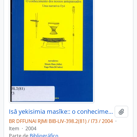
Isâ yekisimia masîke:: o conhecimento dos nossos antepassados uma narrativa Oyé.
Adici
BR DFFUNAI RJMI BIB-LIV-398.2(81) / I73 / 2004
·
Item
·
2004
Parte de
Bibliográfico