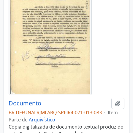
Documento
Adici
BR DFFUNAI RJMI ARQ-SPI-IR4-071-013-083
·
Item
Parte de
Arquivístico
Cópia digitalizada de documento textual produzido