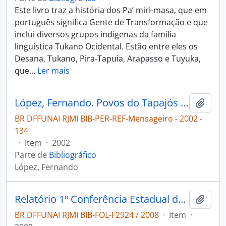
Este livro traz a história dos Pa’ miri-masa, que em
português significa Gente de Transformação e que
inclui diversos grupos indígenas da família
linguística Tukano Ocidental. Estão entre eles os
Desana, Tukano, Pira-Tapuia, Arapasso e Tuyuka,
que
…
Ler mais
López, Fernando. Povos do Tapajós e Arapiuns em marcha pela demarcação de sua terra [Mensageiro]
Adici
BR DFFUNAI RJMI BIB-PER-REF-Mensageiro - 2002 -
134
·
Item
·
2002
Parte de
Bibliográfico
López, Fernando
Relatório 1º Conferência Estadual dos Povos Indígenas: 7-9 de agosto de 2008.
Adici
BR DFFUNAI RJMI BIB-FOL-F2924 / 2008
·
Item
·