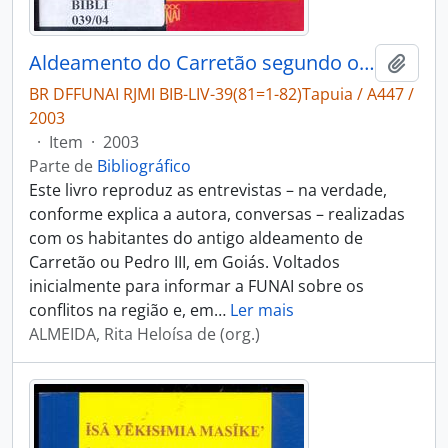
Aldeamento do Carretão segundo os seus herdeiros Tapuios: conversas gravadas em 1980 e 1983
Adici
BR DFFUNAI RJMI BIB-LIV-39(81=1-82)Tapuia / A447 /
2003
·
Item
·
2003
Parte de
Bibliográfico
Este livro reproduz as entrevistas – na verdade,
conforme explica a autora, conversas – realizadas
com os habitantes do antigo aldeamento de
Carretão ou Pedro III, em Goiás. Voltados
inicialmente para informar a FUNAI sobre os
conflitos na região e, em
…
Ler mais
ALMEIDA, Rita Heloísa de (org.)