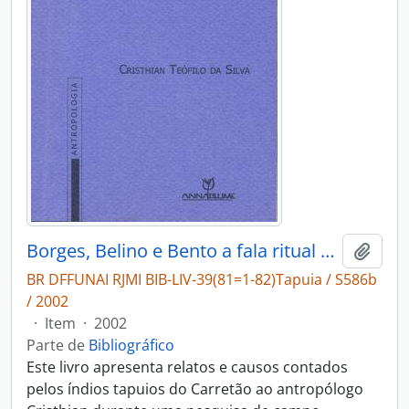
Borges, Belino e Bento a fala ritual entre os Tapuios de Goiás
Adici
BR DFFUNAI RJMI BIB-LIV-39(81=1-82)Tapuia / S586b
/ 2002
·
Item
·
2002
Parte de
Bibliográfico
Este livro apresenta relatos e causos contados
pelos índios tapuios do Carretão ao antropólogo