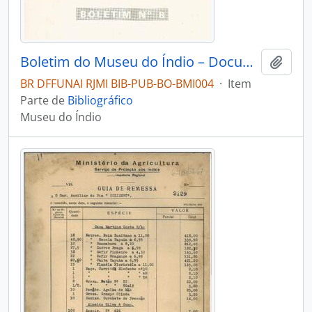
Boletim do Museu do Índio – Documentação – Nº 8
Adici
BR DFFUNAI RJMI BIB-PUB-BO-BMI004
·
Item
Parte de
Bibliográfico
Museu do Índio