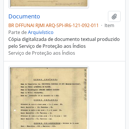
Documento
Adici
BR DFFUNAI RJMI ARQ-SPI-IR6-121-092-011
·
Item
Parte de
Arquivístico
Cópia digitalizada de documento textual produzido
pelo Serviço de Proteção aos Índios
Serviço de Proteção aos Índios