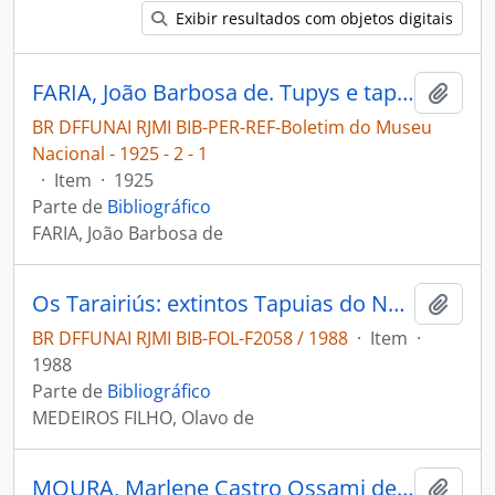
Exibir resultados com objetos digitais
FARIA, João Barbosa de. Tupys e tapuyas [Boletim do Museu Nacional: a propósito de um trabalho do Sr. Padre. Dr. Constantino Tastevin]
Adici
BR DFFUNAI RJMI BIB-PER-REF-Boletim do Museu
Nacional - 1925 - 2 - 1
·
Item
·
1925
Parte de
Bibliográfico
FARIA, João Barbosa de
Os Tarairiús: extintos Tapuias do Nordeste.
Adici
BR DFFUNAI RJMI BIB-FOL-F2058 / 1988
·
Item
·
1988
Parte de
Bibliográfico
MEDEIROS FILHO, Olavo de
MOURA, Marlene Castro Ossami de. Aldeamento Carretão: marco zero da história das relações interétnicas dos tapuios [Dimensões]
Adici