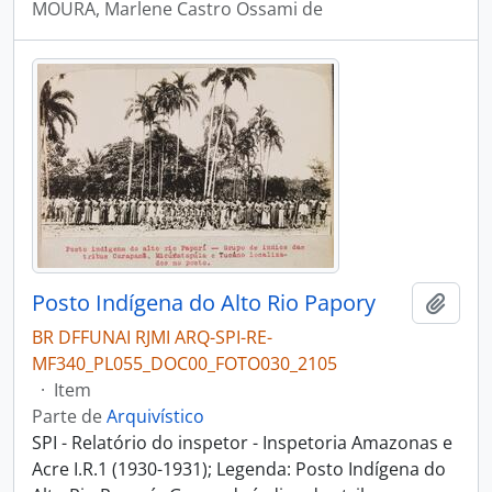
MOURA, Marlene Castro Ossami de
Posto Indígena do Alto Rio Papory
Adici
BR DFFUNAI RJMI ARQ-SPI-RE-
MF340_PL055_DOC00_FOTO030_2105
·
Item
Parte de
Arquivístico
SPI - Relatório do inspetor - Inspetoria Amazonas e
Acre I.R.1 (1930-1931); Legenda: Posto Indígena do