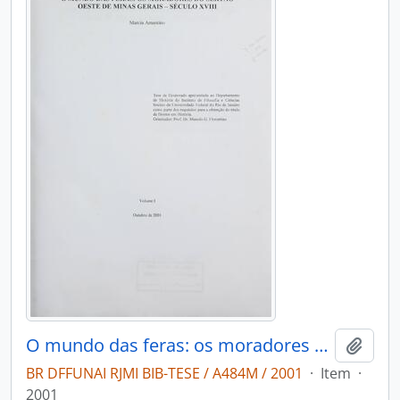
O mundo das feras: os moradores do sertão oeste de Minas Gerais - século XVIII
Adici
BR DFFUNAI RJMI BIB-TESE / A484M / 2001
·
Item
·
2001