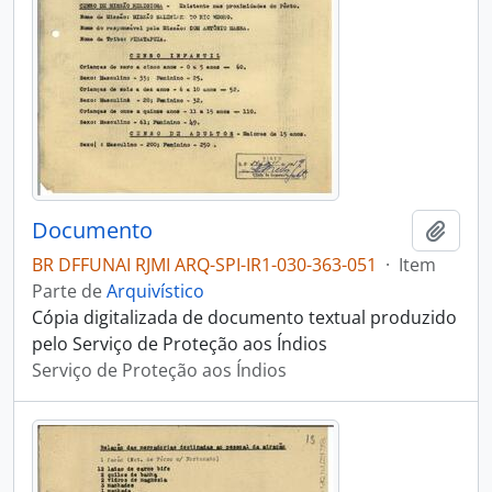
Documento
Adici
BR DFFUNAI RJMI ARQ-SPI-IR1-030-363-051
·
Item
Parte de
Arquivístico
Cópia digitalizada de documento textual produzido
pelo Serviço de Proteção aos Índios
Serviço de Proteção aos Índios