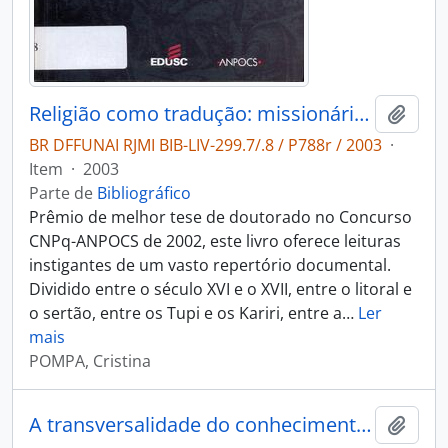
Religião como tradução: missionários, Tupi e Tapuia no Brasil Colonial.
Adici
BR DFFUNAI RJMI BIB-LIV-299.7/.8 / P788r / 2003
·
Item
·
2003
Parte de
Bibliográfico
Prêmio de melhor tese de doutorado no Concurso
CNPq-ANPOCS de 2002, este livro oferece leituras
instigantes de um vasto repertório documental.
Dividido entre o século XVI e o XVII, entre o litoral e
o sertão, entre os Tupi e os Kariri, entre a
…
Ler
mais
POMPA, Cristina
A transversalidade do conhecimento científico
Adici