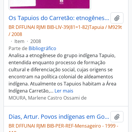
Os Tapuios do Carretão: etnogênese de um grupo indígena do Estado de Goiás.
Adici
BR DFFUNAI RJMI BIB-LIV-39(81=1-82)Tapuia / M929t
/ 2008
·
Item
·
2008
Parte de
Bibliográfico
Analisa a etnogênese do grupo indígena Tapuio,
entendida enquanto processo de formação
cultural e diferenciação social, cujas origens se
encontram na política colonial de aldeamentos
indígena. Atualmente os Tapuios habitam a Área
Indígena Carretão,
…
Ler mais
MOURA, Marlene Castro Ossami de
Dias, Artur. Povos indígenas em Goiás e Tocantins [Mensageiro]
Adici
BR DFFUNAI RJMI BIB-PER-REF-Mensageiro - 1999 -