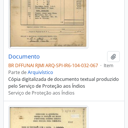
Documento
Adici
BR DFFUNAI RJMI ARQ-SPI-IR6-104-032-067
·
Item
Parte de
Arquivístico
Cópia digitalizada de documento textual produzido
pelo Serviço de Proteção aos Índios
Serviço de Proteção aos Índios