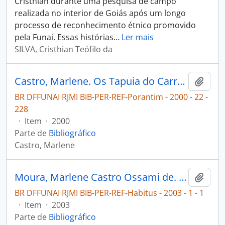
Cristhian durante uma pesquisa de campo
realizada no interior de Goiás após um longo
processo de reconhecimento étnico promovido
pela Funai. Essas histórias
…
Ler mais
SILVA, Cristhian Teófilo da
Castro, Marlene. Os Tapuia do Carretão [Porantim: fruto da política de aldeamentos]
Adici
BR DFFUNAI RJMI BIB-PER-REF-Porantim - 2000 - 22 -
228
·
Item
·
2000
Parte de
Bibliográfico
Castro, Marlene
Moura, Marlene Castro Ossami de. Os Tapuios do Carretão: etnogênese de um grupo indígena do Brasil Central [Habitus]
Adici
BR DFFUNAI RJMI BIB-PER-REF-Habitus - 2003 - 1 - 1
·
Item
·
2003
Parte de
Bibliográfico