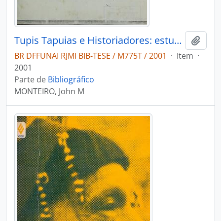
Tupis Tapuias e Historiadores: estudos de história indígena e do indigenismo
Adici
BR DFFUNAI RJMI BIB-TESE / M775T / 2001
·
Item
·
2001
Parte de
Bibliográfico
MONTEIRO, John M