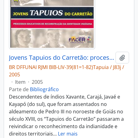
Jovens Tapuios do Carretão: processos educativos de reconstrução da identidade indígena.
Adici
BR DFFUNAI RJMI BIB-LIV-39(81=1-82)Tapuia / J83j /
2005
·
Item
·
2005
Parte de
Bibliográfico
Descendentes de índios Xavante, Carajá, Javaé e
Kayapó (do sul), que foram assentados no
aldeamento de Pedro III no noroeste de Goiás no
século XVIII, os “Tapuios do Carretão” passaram a
reivindicar o reconhecimento da indianidade e
direitos territoriais
…
Ler mais