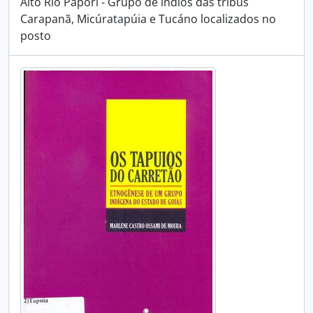
Alto Rio Paporí - Grupo de índios das tribus
Carapanã, Micúratapúia e Tucáno localizados no
posto