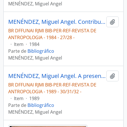
MENÉNDEZ, Miguel Angel
MENÉNDEZ, Miguel Angel. Contribuição ao estudo das relações tribais na área Tapajós-Madeira [REVISTA DE ANTROPOLOGIA]
Adici
BR DFFUNAI RJMI BIB-PER-REF-REVISTA DE
ANTROPOLOGIA - 1984 - 27/28 -
·
Item
·
1984
Parte de
Bibliográfico
MENÉNDEZ, Miguel Angel
MENÉNDEZ, Miguel Angel. A presença do branco na mitologia Kawahiwa [REVISTA DE ANTROPOLOGIA: história e identidade de um povo tupi]
Adici
BR DFFUNAI RJMI BIB-PER-REF-REVISTA DE
ANTROPOLOGIA - 1989 - 30/31/32 -
·
Item
·
1989
Parte de
Bibliográfico
MENÉNDEZ, Miguel Angel