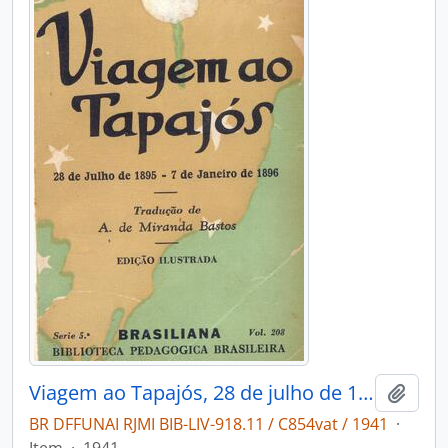
Viagem ao Tapajós, 28 de julho de 1895 - 7 de Janeiro de 1896
Adici
BR DFFUNAI RJMI BIB-LIV-918.11 / C854vat / 1941
·