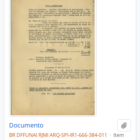
Documento
Adici
BR DFFUNAI RJMI ARQ-SPI-IR1-666-384-011
·
Item