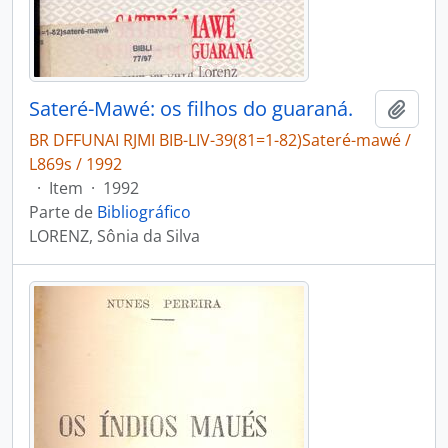
Sateré-Mawé: os filhos do guaraná.
Adici
BR DFFUNAI RJMI BIB-LIV-39(81=1-82)Sateré-mawé /
L869s / 1992
·
Item
·
1992
Parte de
Bibliográfico
LORENZ, Sônia da Silva