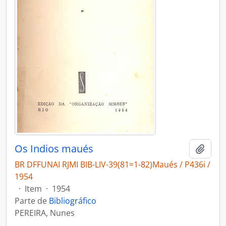
Os Indios maués
Adici
BR DFFUNAI RJMI BIB-LIV-39(81=1-82)Maués / P436i /
1954
·
Item
·
1954
Parte de
Bibliográfico
PEREIRA, Nunes