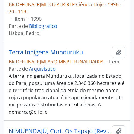
BR DFFUNAI RJMI BIB-PER-REF-Ciência Hoje - 1996 -
20 - 119
·
Item
·
1996
Parte de
Bibliográfico
Lisboa, Pedro
Terra Indígena Munduruku
Adici
BR DFFUNAI RJMI ARQ-MNPI--FUNAI DA008
·
Item
Parte de
Arquivístico
A terra Indígena Munduruku, localizada no Estado
do Pará, possui uma área de 2.340.360 hectares e é
o território tradicional da etnia do mesmo nome
cuja a população atual é de aproximadamente oito
mil pessoas distribuídas em 74 aldeias. A
demarcação foi c
NIMUENDAJÚ, Curt. Os Tapajó [Revista de Antropologia]
Adici