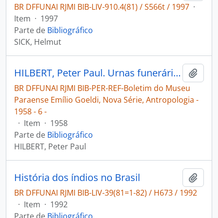
BR DFFUNAI RJMI BIB-LIV-910.4(81) / S566t / 1997
·
Item
·
1997
Parte de
Bibliográfico
SICK, Helmut
HILBERT, Peter Paul. Urnas funerárias do rio Cururú, alto Tapajós [Boletim do Museu Paraense Emílio Goeldi, Nova Série, Antropologia]
Adici
BR DFFUNAI RJMI BIB-PER-REF-Boletim do Museu
Paraense Emílio Goeldi, Nova Série, Antropologia -
1958 - 6 -
·
Item
·
1958
Parte de
Bibliográfico
HILBERT, Peter Paul
História dos índios no Brasil
Adici
BR DFFUNAI RJMI BIB-LIV-39(81=1-82) / H673 / 1992
·
Item
·
1992
Parte de
Bibliográfico