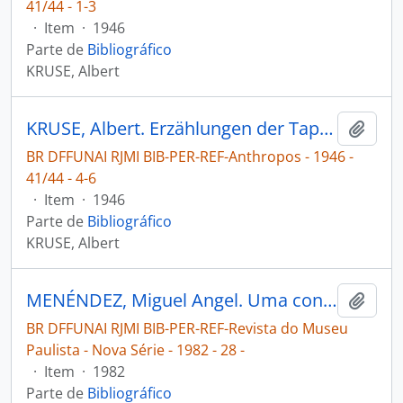
41/44 - 1-3
·
Item
·
1946
Parte de
Bibliográfico
KRUSE, Albert
KRUSE, Albert. Erzählungen der Tapajoz-Mundurukú [2] [Anthropos]
Adici
BR DFFUNAI RJMI BIB-PER-REF-Anthropos - 1946 -
41/44 - 4-6
·
Item
·
1946
Parte de
Bibliográfico
KRUSE, Albert
MENÉNDEZ, Miguel Angel. Uma contribuição para a etno-história da área Tapajós-Madeira [Revista do Museu Paulista - Nova Série]
Adici
BR DFFUNAI RJMI BIB-PER-REF-Revista do Museu
Paulista - Nova Série - 1982 - 28 -
·
Item
·
1982
Parte de
Bibliográfico