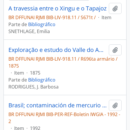
A travessia entre o Xingu e o Tapajoz
Adici
BR DFFUNAI RJMI BIB-LIV-918.11 / S671t /
·
Item
Parte de
Bibliográfico
SNETHLAGE, Emilia
Exploração e estudo do Valle do Amazonas: Rio Tapajós.
Adici
BR DFFUNAI RJMI BIB-LIV-918.11 / R696ta armário /
1875
·
Item
·
1875
Parte de
Bibliográfico
RODRIGUES, J. Barbosa
Brasil; contaminación de mercurio en el valle de Tapajós [Boletin IWGIA]
Adici
BR DFFUNAI RJMI BIB-PER-REF-Boletin IWGIA - 1992 -
2
·
Item
·
1992