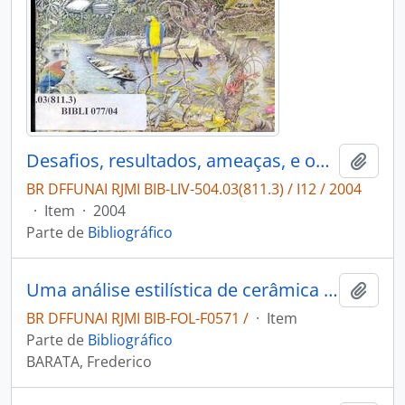
Desafios, resultados, ameaças, e oportunidades em uma unidade de conservação na Amazônia:: "A Floresta Nacional do Tapajós".
Adici
BR DFFUNAI RJMI BIB-LIV-504.03(811.3) / I12 / 2004
·
Item
·
2004
Parte de
Bibliográfico
Uma análise estilística de cerâmica de Santarém
Adici
BR DFFUNAI RJMI BIB-FOL-F0571 /
·
Item
Parte de
Bibliográfico
BARATA, Frederico