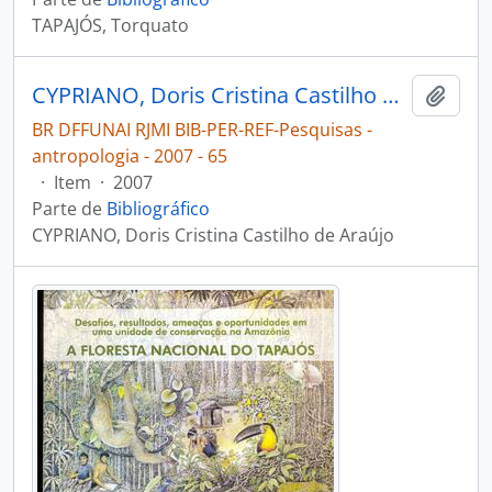
TAPAJÓS, Torquato
CYPRIANO, Doris Cristina Castilho de Araújo. Almas, corpos e especiarias: a expansão colonial nos rios Tapajós e Madeira [Pesquisas - antropologia]
Adici
BR DFFUNAI RJMI BIB-PER-REF-Pesquisas -
antropologia - 2007 - 65
·
Item
·
2007
Parte de
Bibliográfico
CYPRIANO, Doris Cristina Castilho de Araújo