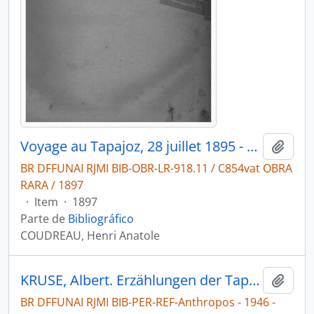
Voyage au Tapajoz, 28 juillet 1895 - 7 janvier 1896
Adici
BR DFFUNAI RJMI BIB-OBR-LR-918.11 / C854vat OBRA
RARA / 1897
·
Item
·
1897
Parte de
Bibliográfico
COUDREAU, Henri Anatole
KRUSE, Albert. Erzählungen der Tapajoz-Mundurukú [1] [Anthropos]
Adici
BR DFFUNAI RJMI BIB-PER-REF-Anthropos - 1946 -