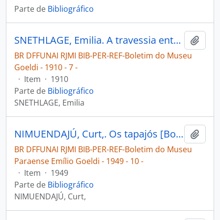
Parte de
Bibliográfico
SNETHLAGE, Emilia. A travessia entre o Xingu e o Tapajós [Boletim do Museu Goeldi]
Adici
BR DFFUNAI RJMI BIB-PER-REF-Boletim do Museu
Goeldi - 1910 - 7 -
·
Item
·
1910
Parte de
Bibliográfico
SNETHLAGE, Emilia
NIMUENDAJÚ, Curt,. Os tapajós [Boletim do Museu Paraense Emílio Goeldi]
Adici
BR DFFUNAI RJMI BIB-PER-REF-Boletim do Museu
Paraense Emílio Goeldi - 1949 - 10 -
·
Item
·
1949
Parte de
Bibliográfico
NIMUENDAJÚ, Curt,