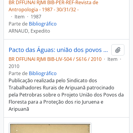
BR DFFUNAI RJMI BIB-PER-REF-Revista de
Antropologia - 1987 - 30/31/32 -
·
Item
·
1987
Parte de
Bibliográfico
ARNAUD, Expedito
Pacto das Águas: união dos povos da floresta para a proteção dos formadores dos rios Madeira e Tapajós, noroeste da Amazônia matogrossense.
Adici
BR DFFUNAI RJMI BIB-LIV-504 / S616 / 2010
·
Item
·
2010
Parte de
Bibliográfico
Publicação realizada pelo Sindicato dos
Trabalhadores Rurais de Aripuanã patrocinado
pela Petrobras sobre o Projeto União dos Povos da
Floresta para a Proteção dos rio Juruena e
Aripuanã