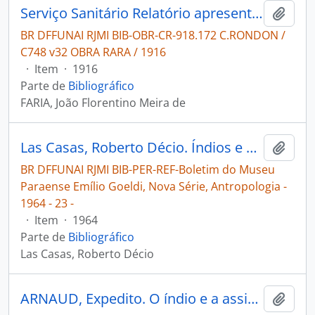
Serviço Sanitário Relatório apresentado ao Sr. Coronel de Engenharia Cândido Mariano da Silva Rondon chefe da Commissão
Adici
BR DFFUNAI RJMI BIB-OBR-CR-918.172 C.RONDON /
C748 v32 OBRA RARA / 1916
·
Item
·
1916
Parte de
Bibliográfico
FARIA, João Florentino Meira de
Las Casas, Roberto Décio. Índios e brasileiros no vale do rio Tapajós [Boletim do Museu Paraense Emílio Goeldi, Nova Série, Antropologia]
Adici
BR DFFUNAI RJMI BIB-PER-REF-Boletim do Museu
Paraense Emílio Goeldi, Nova Série, Antropologia -
1964 - 23 -
·
Item
·
1964
Parte de
Bibliográfico
Las Casas, Roberto Décio
ARNAUD, Expedito. O índio e a assistência oficial: a história de vida do índio Sabino Apompés Tapajós Mundurukus [Revista de Antropologia]
Adici