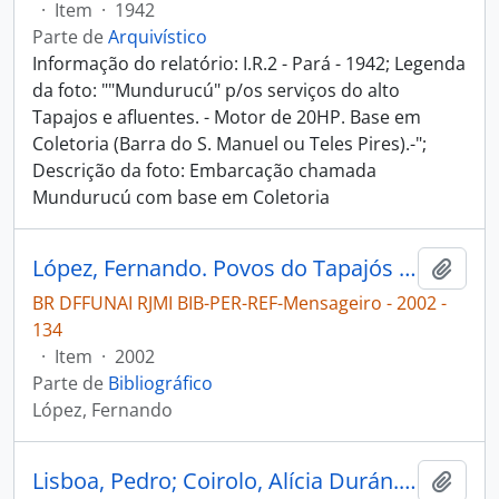
·
Item
·
1942
Parte de
Arquivístico
Informação do relatório: I.R.2 - Pará - 1942; Legenda
da foto: ""Mundurucú" p/os serviços do alto
Tapajos e afluentes. - Motor de 20HP. Base em
Coletoria (Barra do S. Manuel ou Teles Pires).-";
Descrição da foto: Embarcação chamada
Mundurucú com base em Coletoria
López, Fernando. Povos do Tapajós e Arapiuns em marcha pela demarcação de sua terra [Mensageiro]
Adici
BR DFFUNAI RJMI BIB-PER-REF-Mensageiro - 2002 -
134
·
Item
·
2002
Parte de
Bibliográfico
López, Fernando
Lisboa, Pedro; Coirolo, Alícia Durán. A antiguidade dos povos do Tapajós [Ciência Hoje: a pré-história da Amazônia em peças de cerâmica, pedra e madeira]
Adici