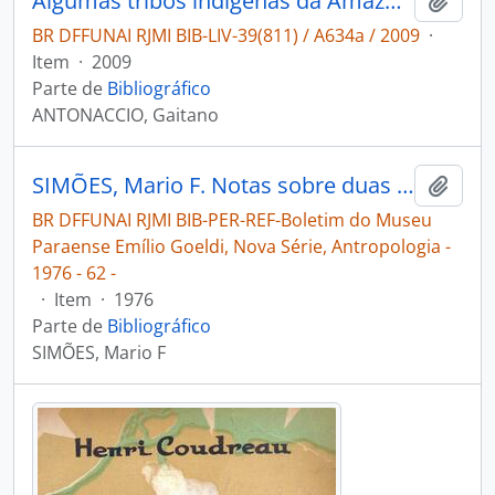
Algumas tribos indígenas da Amazônia: 2 ensaios.
Adici
BR DFFUNAI RJMI BIB-LIV-39(811) / A634a / 2009
·
Item
·
2009
Parte de
Bibliográfico
ANTONACCIO, Gaitano
SIMÕES, Mario F. Notas sobre duas pontas-de-projétil da Bacia do Tapajós [Pará] [Boletim do Museu Paraense Emílio Goeldi, Nova Série, Antropologia]
Adici
BR DFFUNAI RJMI BIB-PER-REF-Boletim do Museu
Paraense Emílio Goeldi, Nova Série, Antropologia -
1976 - 62 -
·
Item
·
1976
Parte de
Bibliográfico
SIMÕES, Mario F