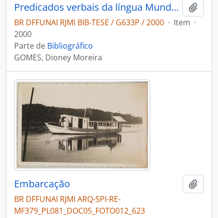
Predicados verbais da língua Mundurukú e modelos lexicográficos
Adici
BR DFFUNAI RJMI BIB-TESE / G633P / 2000
·
Item
·
2000
Parte de
Bibliográfico
GOMES, Dioney Moreira
Embarcação
Adici
BR DFFUNAI RJMI ARQ-SPI-RE-
MF379_PL081_DOC05_FOTO012_623