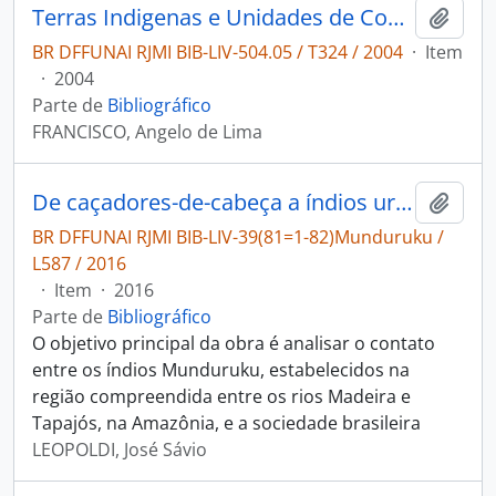
Terras Indigenas e Unidades de Conservação da Natureza
Adici
BR DFFUNAI RJMI BIB-LIV-504.05 / T324 / 2004
·
Item
·
2004
Parte de
Bibliográfico
FRANCISCO, Angelo de Lima
De caçadores-de-cabeça a índios urbanos: a saga dos índios Munduruku.
Adici
BR DFFUNAI RJMI BIB-LIV-39(81=1-82)Munduruku /
L587 / 2016
·
Item
·
2016
Parte de
Bibliográfico
O objetivo principal da obra é analisar o contato
entre os índios Munduruku, estabelecidos na
região compreendida entre os rios Madeira e
Tapajós, na Amazônia, e a sociedade brasileira
LEOPOLDI, José Sávio