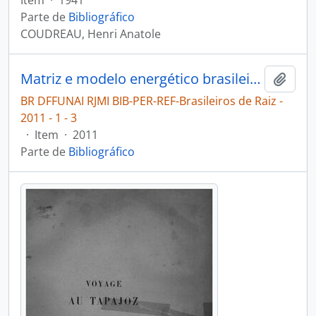
Item
·
1941
Parte de
Bibliográfico
COUDREAU, Henri Anatole
Matriz e modelo energético brasileiro: discussão inadiável [Brasileiros de Raiz]
Adici
BR DFFUNAI RJMI BIB-PER-REF-Brasileiros de Raiz -
2011 - 1 - 3
·
Item
·
2011
Parte de
Bibliográfico