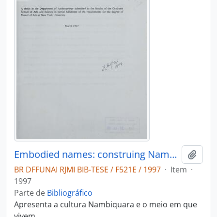
Embodied names: construing Nambiquara personhood through naming practices
Adici
BR DFFUNAI RJMI BIB-TESE / F521E / 1997
·
Item
·
1997
Parte de
Bibliográfico
Apresenta a cultura Nambiquara e o meio em que
vivem