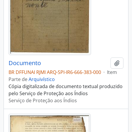
Documento
Adici
BR DFFUNAI RJMI ARQ-SPI-IR6-666-383-000
·
Item
Parte de
Arquivístico
Cópia digitalizada de documento textual produzido
pelo Serviço de Proteção aos Índios
Serviço de Proteção aos Índios