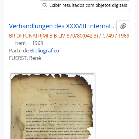
Exibir resultados com objetos digitais
Verhandlungen des XXXVIII Internationalen Amerikanistenkongresses
Adici
BR DFFUNAI RJMI BIB-LIV-970/80(042.3) / C749 / 1969
·
Item
·
1969
Parte de
Bibliográfico
FUERST, René