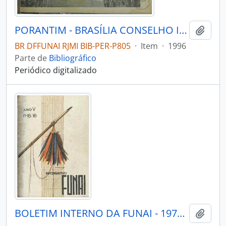
PORANTIM - BRASÍLIA CONSELHO INDIGENISTA MISSIONÁRIO - 1996 - Nº191
Adici
BR DFFUNAI RJMI BIB-PER-P805
·
Item
·
1996
Parte de
Bibliográfico
Periódico digitalizado
BOLETIM INTERNO DA FUNAI - 1975 - Nº1516
Adici