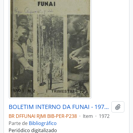
BOLETIM INTERNO DA FUNAI - 1972 - Nº02
Adici
BR DFFUNAI RJMI BIB-PER-P238
·
Item
·
1972
Parte de
Bibliográfico
Periódico digitalizado