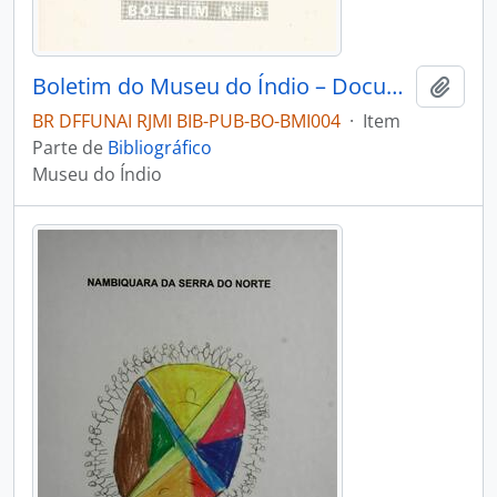
Boletim do Museu do Índio – Documentação – Nº 8
Adici
BR DFFUNAI RJMI BIB-PUB-BO-BMI004
·
Item
Parte de
Bibliográfico
Museu do Índio