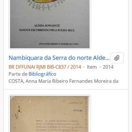
Nambiquara da Serra do norte Aldeia sowaintê: sangue escorrendo pela folha seca
Adici
BR DFFUNAI RJMI BIB-C837 / 2014
·
Item
·
2014
Parte de
Bibliográfico
COSTA, Anna Maria Ribeiro Fernandes Moreira da