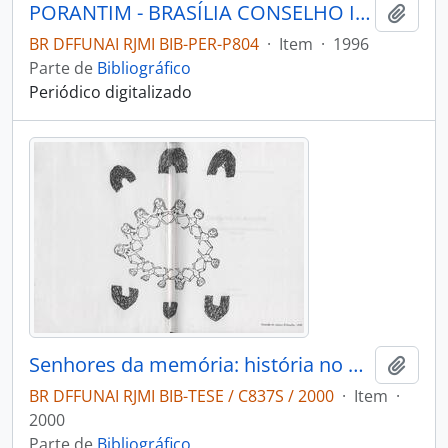
PORANTIM - BRASÍLIA CONSELHO INDIGENISTA MISSIONÁRIO - 1996 - Nº190
Adici
BR DFFUNAI RJMI BIB-PER-P804
·
Item
·
1996
Parte de
Bibliográfico
Periódico digitalizado
Senhores da memória: história no universo das Nambiquara do Cerrado 1942-1968
Adici
BR DFFUNAI RJMI BIB-TESE / C837S / 2000
·
Item
·
2000
Parte de
Bibliográfico