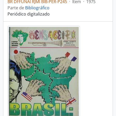
BR DFFUNAI RJMI BIB-PER-P245
·
Item
·
1975
Parte de
Bibliográfico
Periódico digitalizado