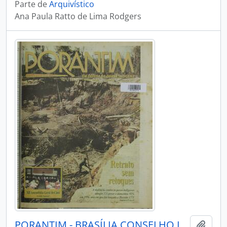
Parte de
Arquivístico
Ana Paula Ratto de Lima Rodgers
PORANTIM - BRASÍLIA CONSELHO INDIGENISTA MISSIONÁRIO - 1997 - Nº201
Adici