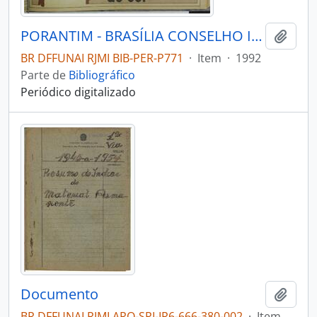
PORANTIM - BRASÍLIA CONSELHO INDIGENISTA MISSIONÁRIO - 1992 - Nº145
Adici
BR DFFUNAI RJMI BIB-PER-P771
·
Item
·
1992
Parte de
Bibliográfico
Periódico digitalizado
Documento
Adici
BR DFFUNAI RJMI ARQ-SPI-IR6-666-380-002
·
Item