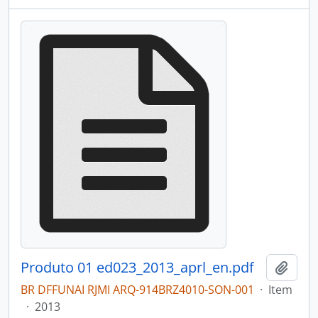
Produto 01 ed023_2013_aprl_en.pdf
Adici
BR DFFUNAI RJMI ARQ-914BRZ4010-SON-001
·
Item
·
2013