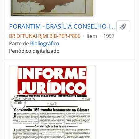
PORANTIM - BRASÍLIA CONSELHO INDIGENISTA MISSIONÁRIO - 1997 - Nº192
Adici
BR DFFUNAI RJMI BIB-PER-P806
·
Item
·
1997
Parte de
Bibliográfico
Periódico digitalizado