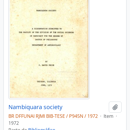
Nambiquara society
Adici
BR DFFUNAI RJMI BIB-TESE / P945N / 1972
·
Item
·
1972