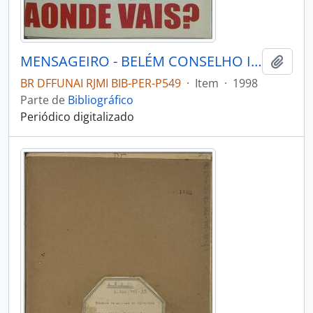
MENSAGEIRO - BELÉM CONSELHO INDIGENISTA MISSIONÁRIO - 1998 - Nº112
Adici
BR DFFUNAI RJMI BIB-PER-P549
·
Item
·
1998
Parte de
Bibliográfico
Periódico digitalizado