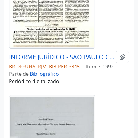
INFORME JURÍDICO - SÃO PAULO COMISSÃO PRÓ-ÍNDIO DE SÃO PAULO - DEPARTAMENTO JURÍDICO - 1992 - Nº1920
Adici
BR DFFUNAI RJMI BIB-PER-P345
·
Item
·
1992
Parte de
Bibliográfico
Periódico digitalizado