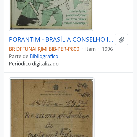
PORANTIM - BRASÍLIA CONSELHO INDIGENISTA MISSIONÁRIO - 1996 - Nº186
Adici
BR DFFUNAI RJMI BIB-PER-P800
·
Item
·
1996
Parte de
Bibliográfico
Periódico digitalizado