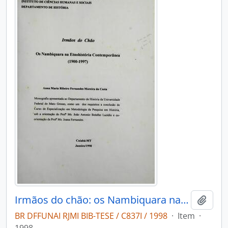
Irmãos do chão: os Nambiquara na etnohistória contemporanea (1900-1997)
Adici
BR DFFUNAI RJMI BIB-TESE / C837I / 1998
·
Item
·