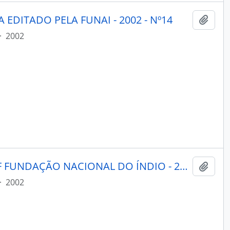
 EDITADO PELA FUNAI - 2002 - Nº14
Adici
·
2002
BRASIL INDÍGENA - BRASÍLIA DF FUNDAÇÃO NACIONAL DO ÍNDIO - 2002 - Nº10
Adici
·
2002