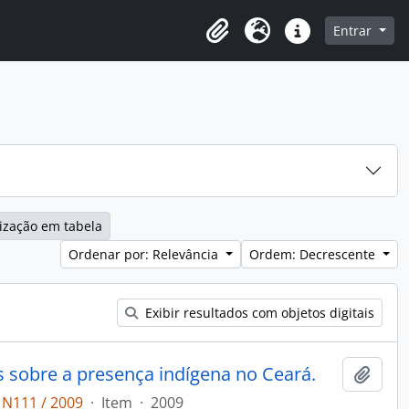
o
Entrar
Área de Transferência
Idioma
Atalhos
ização em tabela
Ordenar por: Relevância
Ordem: Decrescente
Exibir resultados com objetos digitais
s sobre a presença indígena no Ceará.
Adici
 N111 / 2009
·
Item
·
2009