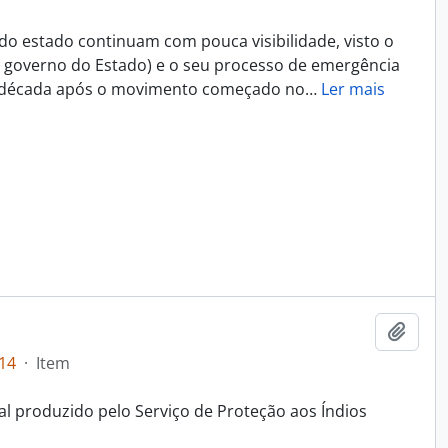
do estado continuam com pouca visibilidade, visto o
o governo do Estado) e o seu processo de emergência
ma década após o movimento começado no
…
Ler mais
Adici
14
·
Item
al produzido pelo Serviço de Proteção aos Índios