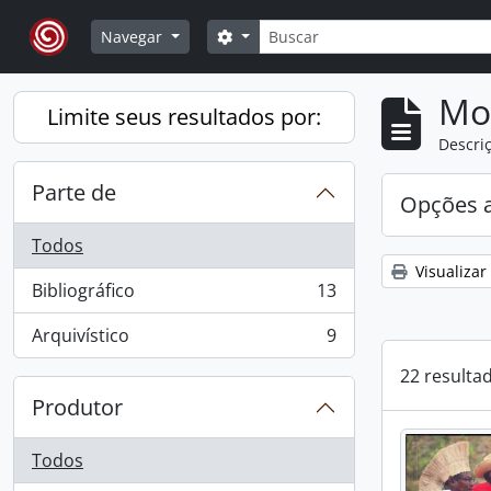
Skip to main content
Buscar
Opções de busca
Navegar
Mo
Limite seus resultados por:
Descriç
Parte de
Opções 
Todos
Visualizar
Bibliográfico
13
, 13 resultados
Arquivístico
9
, 9 resultados
22 resulta
Produtor
Todos