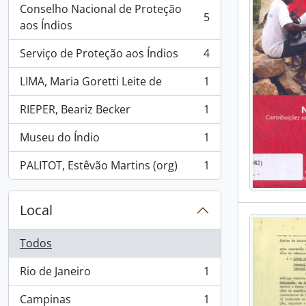
Conselho Nacional de Proteção
5
, 5 resultados
aos Índios
Serviço de Proteção aos Índios
4
, 4 resultados
LIMA, Maria Goretti Leite de
1
, 1 resultados
RIEPER, Beariz Becker
1
, 1 resultados
Museu do Índio
1
, 1 resultados
PALITOT, Estêvão Martins (org)
1
, 1 resultados
Local
Todos
Rio de Janeiro
1
, 1 resultados
Campinas
1