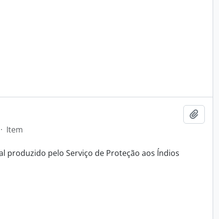
Adici
·
Item
al produzido pelo Serviço de Proteção aos Índios