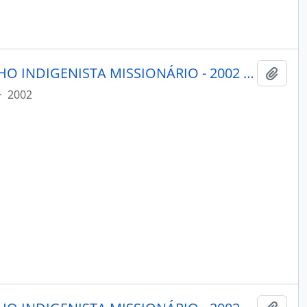
MENSAGEIRO - BELÉM CONSELHO INDIGENISTA MISSIONÁRIO - 2002 - Nº133
Adici
·
2002