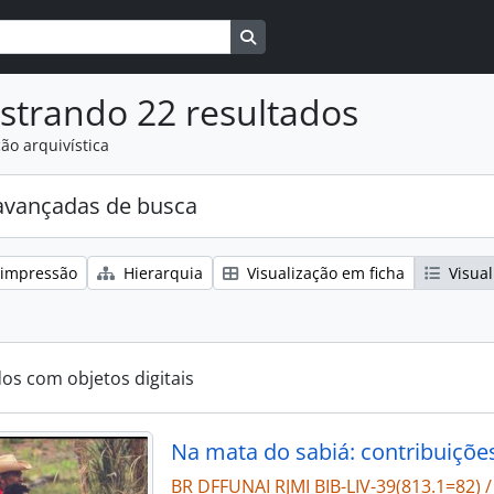
Busque na página de navegaçã
strando 22 resultados
ão arquivística
avançadas de busca
 impressão
Hierarquia
Visualização em ficha
Visual
dos com objetos digitais
Na mata do sabiá: contribuiçõe
BR DFFUNAI RJMI BIB-LIV-39(813.1=82) /