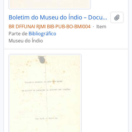
Boletim do Museu do Índio – Documentação – Nº 8
Adici
BR DFFUNAI RJMI BIB-PUB-BO-BMI004
·
Item
Parte de
Bibliográfico
Museu do Índio