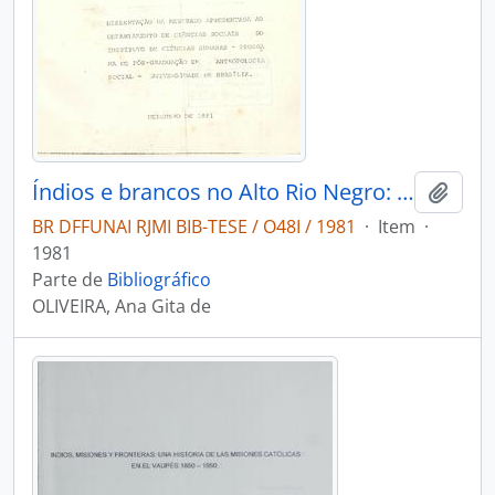
Índios e brancos no Alto Rio Negro: um estudo da situação de contato dos TariAna
Adici
BR DFFUNAI RJMI BIB-TESE / O48I / 1981
·
Item
·
1981
Parte de
Bibliográfico
OLIVEIRA, Ana Gita de