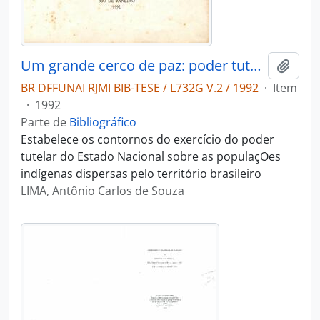
Um grande cerco de paz: poder tutelar e indianidade no Brasil
Adici
BR DFFUNAI RJMI BIB-TESE / L732G V.2 / 1992
·
Item
·
1992
Parte de
Bibliográfico
Estabelece os contornos do exercício do poder
tutelar do Estado Nacional sobre as populaçOes
indígenas dispersas pelo território brasileiro
LIMA, Antônio Carlos de Souza