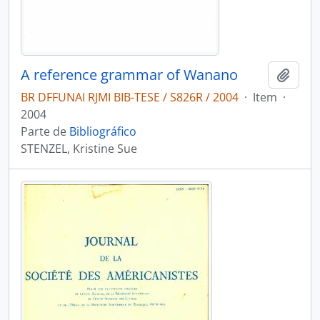
A reference grammar of Wanano
Adici
BR DFFUNAI RJMI BIB-TESE / S826R / 2004
·
Item
·
2004
Parte de
Bibliográfico
STENZEL, Kristine Sue