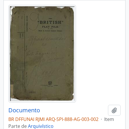
Documento
Adici
BR DFFUNAI RJMI ARQ-SPI-888-AG-003-002
·
Item
Parte de
Arquivístico