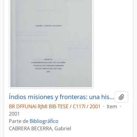
Índios misiones y fronteras: una historia de las misiones católicas en el Vaupés 1850-1950
Adici
BR DFFUNAI RJMI BIB-TESE / C117I / 2001
·
Item
·
2001
Parte de
Bibliográfico
CABRERA BECERRA, Gabriel