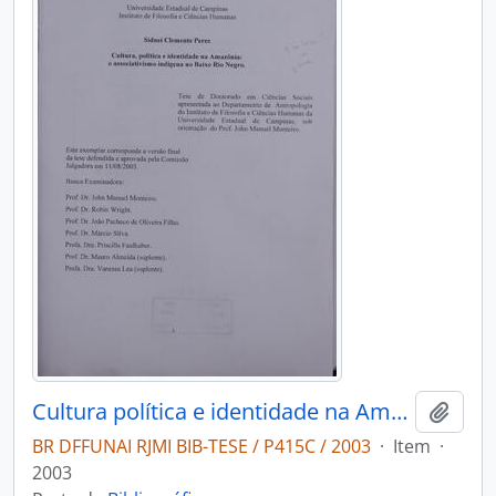
Cultura política e identidade na Amazonia: o associativismo indígena no Baixo Rio Negro
Adici
BR DFFUNAI RJMI BIB-TESE / P415C / 2003
·
Item
·
2003