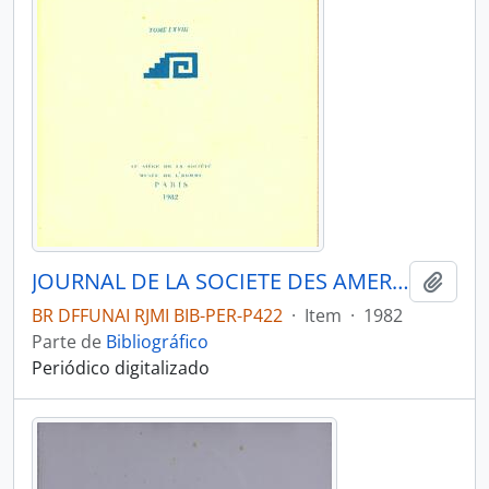
JOURNAL DE LA SOCIETE DES AMERICANISTES DE PARIS - PARIS FR MUSEE DE L HOMME - 1982 - Nº68
Adici
BR DFFUNAI RJMI BIB-PER-P422
·
Item
·
1982
Parte de
Bibliográfico
Periódico digitalizado