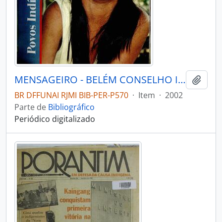
MENSAGEIRO - BELÉM CONSELHO INDIGENISTA MISSIONÁRIO - 2002 - Nº133
Adici
BR DFFUNAI RJMI BIB-PER-P570
·
Item
·
2002
Parte de
Bibliográfico
Periódico digitalizado