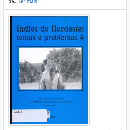
de
…
Ler mais