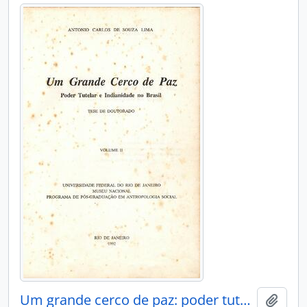
Um grande cerco de paz: poder tutelar e indianidade no Brasil
Adici