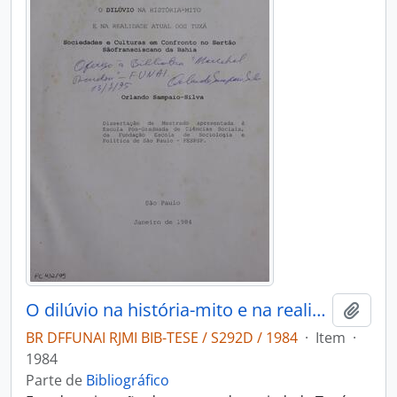
O dilúvio na história-mito e na realidade atual dos tuxá: sociedades e culturas em confronto no sertão
Adici
BR DFFUNAI RJMI BIB-TESE / S292D / 1984
·
Item
·
1984
Parte de
Bibliográfico