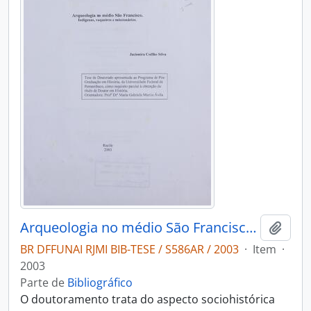
Arqueologia no médio São Francisco: indígenas vaqueiros e missionários
Adici
BR DFFUNAI RJMI BIB-TESE / S586AR / 2003
·
Item
·
2003
Parte de
Bibliográfico
O doutoramento trata do aspecto sociohistórica