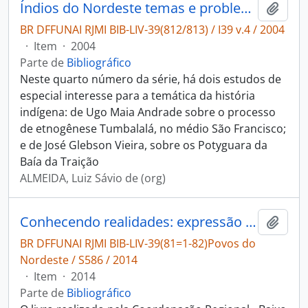
Índios do Nordeste temas e problemas, 4
Adici
BR DFFUNAI RJMI BIB-LIV-39(812/813) / I39 v.4 / 2004
·
Item
·
2004
Parte de
Bibliográfico
Neste quarto número da série, há dois estudos de
especial interesse para a temática da história
indígena: de Ugo Maia Andrade sobre o processo
de etnogênese Tumbalalá, no médio São Francisco;
e de José Glebson Vieira, sobre os Potyguara da
Baía da Traição
ALMEIDA, Luiz Sávio de (org)
Conhecendo realidades: expressão de comunidades indígenas dos Estados da Bahia e Pernambuco sobre suas realidades.
Adici
BR DFFUNAI RJMI BIB-LIV-39(81=1-82)Povos do
Nordeste / S586 / 2014
·
Item
·
2014
Parte de
Bibliográfico