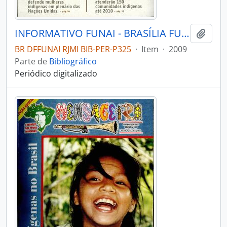
INFORMATIVO FUNAI - BRASÍLIA FUNAI - 2009 - Nº05
Adici
BR DFFUNAI RJMI BIB-PER-P325
·
Item
·
2009
Parte de
Bibliográfico
Periódico digitalizado