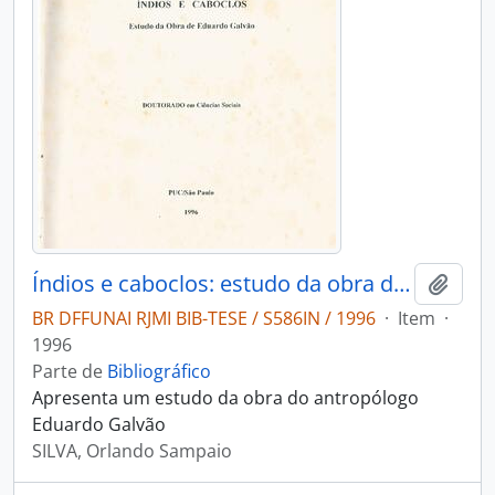
Índios e caboclos: estudo da obra de Eduardo Galvão
Adici
BR DFFUNAI RJMI BIB-TESE / S586IN / 1996
·
Item
·
1996
Parte de
Bibliográfico
Apresenta um estudo da obra do antropólogo
Eduardo Galvão
SILVA, Orlando Sampaio