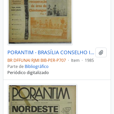
PORANTIM - BRASÍLIA CONSELHO INDIGENISTA MISSIONÁRIO - 1985 - Nº80
Adici
BR DFFUNAI RJMI BIB-PER-P707
·
Item
·
1985
Parte de
Bibliográfico
Periódico digitalizado