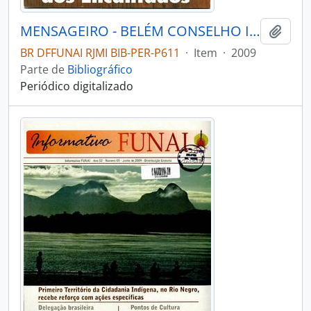
MENSAGEIRO - BELÉM CONSELHO INDIGENISTA MISSIONÁRIO - 2009 - Nº175
Adici
BR DFFUNAI RJMI BIB-PER-P611
·
Item
·
2009
Parte de
Bibliográfico
Periódico digitalizado