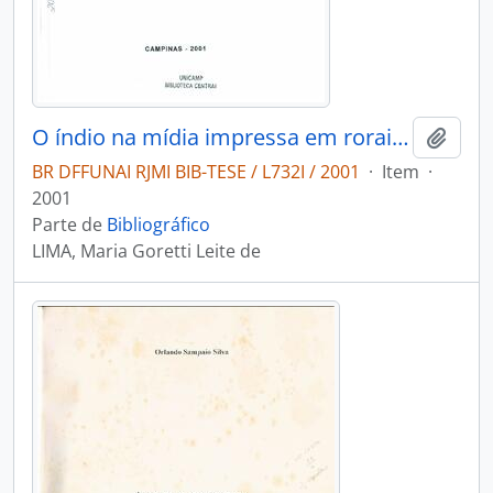
O índio na mídia impressa em roraims
Adici
BR DFFUNAI RJMI BIB-TESE / L732I / 2001
·
Item
·
2001
Parte de
Bibliográfico
LIMA, Maria Goretti Leite de