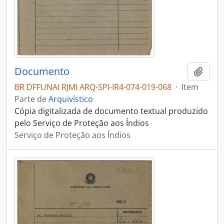
Documento
Adici
BR DFFUNAI RJMI ARQ-SPI-IR4-074-019-068
·
Item
Parte de
Arquivístico
Cópia digitalizada de documento textual produzido
pelo Serviço de Proteção aos Índios
Serviço de Proteção aos Índios