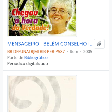
MENSAGEIRO - BELÉM CONSELHO INDIGENISTA MISSIONÁRIO - 2005 - Nº150
Adici
BR DFFUNAI RJMI BIB-PER-P587
·
Item
·
2005
Parte de
Bibliográfico
Periódico digitalizado