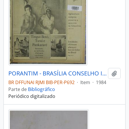
PORANTIM - BRASÍLIA CONSELHO INDIGENISTA MISSIONÁRIO - 1984 - Nº61
Adici
BR DFFUNAI RJMI BIB-PER-P692
·
Item
·
1984
Parte de
Bibliográfico
Periódico digitalizado