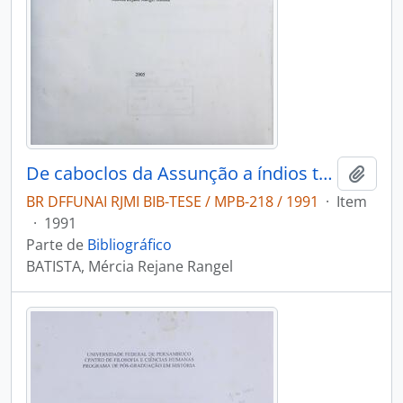
De caboclos da Assunção a índios truka
Adici
BR DFFUNAI RJMI BIB-TESE / MPB-218 / 1991
·
Item
·
1991
Parte de
Bibliográfico
BATISTA, Mércia Rejane Rangel