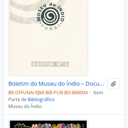
Boletim do Museu do Índio – Documentação – Nº 8
Adici
BR DFFUNAI RJMI BIB-PUB-BO-BMI004
·
Item
Parte de
Bibliográfico
Museu do Índio