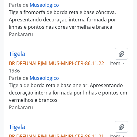
Parte de
Museológico
Tigela fitomorfa de borda reta e base côncava.
Apresentando decoração interna formada por
linhas e pontos nas cores vermelha e branca
Pankararu
Tigela
Adici
BR DFFUNAI RJMI MUS-MNPI-CER-86.11.22
·
Item
·
1986
Parte de
Museológico
Tigela de borda reta e base anelar. Apresentando
decoração interna formada por linhas e pontos em
vermelhos e brancos
Pankararu
Tigela
Adici
BR DFFUNAI RJMI MUS-MNPI-CER-86.11.21
·
Item
·