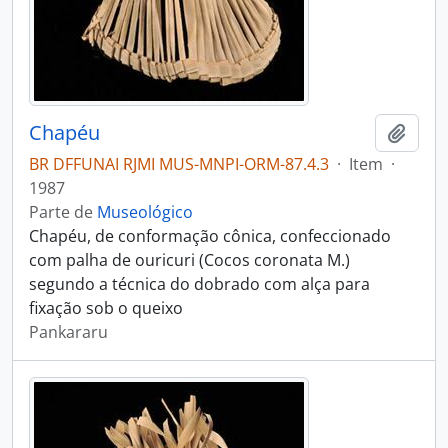
Chapéu
Adici
BR DFFUNAI RJMI MUS-MNPI-ORM-87.4.3
·
Item
·
1987
Parte de
Museológico
Chapéu, de conformação cônica, confeccionado
com palha de ouricuri (Cocos coronata M.)
segundo a técnica do dobrado com alça para
fixação sob o queixo
Pankararu