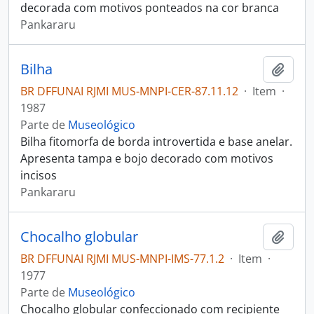
decorada com motivos ponteados na cor branca
Pankararu
Bilha
Adici
BR DFFUNAI RJMI MUS-MNPI-CER-87.11.12
·
Item
·
1987
Parte de
Museológico
Bilha fitomorfa de borda introvertida e base anelar.
Apresenta tampa e bojo decorado com motivos
incisos
Pankararu
Chocalho globular
Adici
BR DFFUNAI RJMI MUS-MNPI-IMS-77.1.2
·
Item
·
1977
Parte de
Museológico
Chocalho globular confeccionado com recipiente