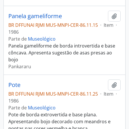
Panela gameliforme
Adici
BR DFFUNAI RJMI MUS-MNPI-CER-86.11.15
·
Item
·
1986
Parte de
Museológico
Panela gameliforme de borda introvertida e base
côncava. Apresenta sugestão de asas presas ao
bojo
Pankararu
Pote
Adici
BR DFFUNAI RJMI MUS-MNPI-CER-86.11.25
·
Item
·
1986
Parte de
Museológico
Pote de borda extrovertida e base plana.
Apresentando bojo decorado com meandros e
pontas nas cores vermelha e branca