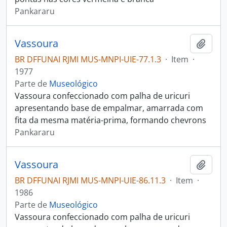
Pankararu
Vassoura
Adici
BR DFFUNAI RJMI MUS-MNPI-UIE-77.1.3
·
Item
·
1977
Parte de
Museológico
Vassoura confeccionado com palha de uricuri
apresentando base de empalmar, amarrada com
fita da mesma matéria-prima, formando chevrons
Pankararu
Vassoura
Adici
BR DFFUNAI RJMI MUS-MNPI-UIE-86.11.3
·
Item
·
1986
Parte de
Museológico
Vassoura confeccionado com palha de uricuri