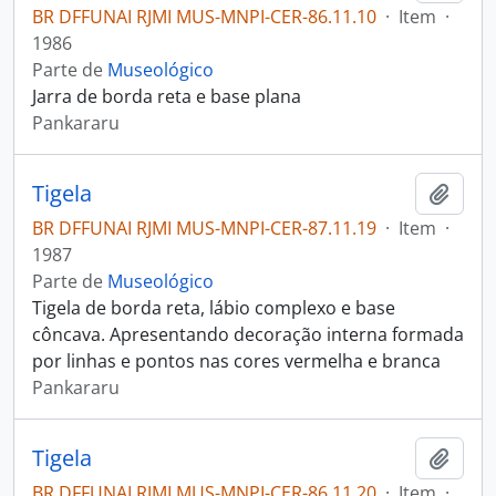
BR DFFUNAI RJMI MUS-MNPI-CER-86.11.10
·
Item
·
1986
Parte de
Museológico
Jarra de borda reta e base plana
Pankararu
Tigela
Adici
BR DFFUNAI RJMI MUS-MNPI-CER-87.11.19
·
Item
·
1987
Parte de
Museológico
Tigela de borda reta, lábio complexo e base
côncava. Apresentando decoração interna formada
por linhas e pontos nas cores vermelha e branca
Pankararu
Tigela
Adici
BR DFFUNAI RJMI MUS-MNPI-CER-86.11.20
·
Item
·