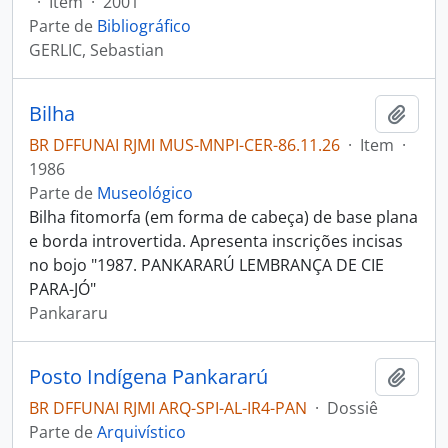
·
Item
·
2001
Parte de
Bibliográfico
GERLIC, Sebastian
Bilha
Adici
BR DFFUNAI RJMI MUS-MNPI-CER-86.11.26
·
Item
·
1986
Parte de
Museológico
Bilha fitomorfa (em forma de cabeça) de base plana
e borda introvertida. Apresenta inscrições incisas
no bojo "1987. PANKARARÚ LEMBRANÇA DE CIE
PARA-JÓ"
Pankararu
Posto Indígena Pankararú
Adici
BR DFFUNAI RJMI ARQ-SPI-AL-IR4-PAN
·
Dossiê
Parte de
Arquivístico