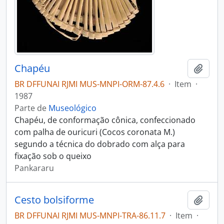
Chapéu
Adici
BR DFFUNAI RJMI MUS-MNPI-ORM-87.4.6
·
Item
·
1987
Parte de
Museológico
Chapéu, de conformação cônica, confeccionado
com palha de ouricuri (Cocos coronata M.)
segundo a técnica do dobrado com alça para
fixação sob o queixo
Pankararu
Cesto bolsiforme
Adici
BR DFFUNAI RJMI MUS-MNPI-TRA-86.11.7
·
Item
·