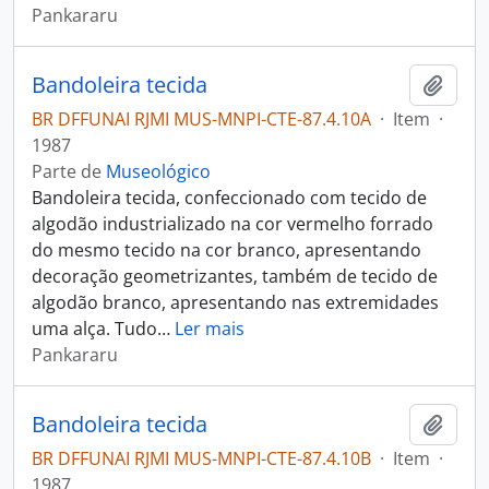
Pankararu
Bandoleira tecida
Adici
BR DFFUNAI RJMI MUS-MNPI-CTE-87.4.10A
·
Item
·
1987
Parte de
Museológico
Bandoleira tecida, confeccionado com tecido de
algodão industrializado na cor vermelho forrado
do mesmo tecido na cor branco, apresentando
decoração geometrizantes, também de tecido de
algodão branco, apresentando nas extremidades
uma alça. Tudo
…
Ler mais
Pankararu
Bandoleira tecida
Adici
BR DFFUNAI RJMI MUS-MNPI-CTE-87.4.10B
·
Item
·
1987