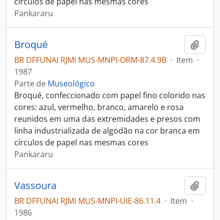
círculos de papel nas mesmas cores
Pankararu
Broqué
Adici
BR DFFUNAI RJMI MUS-MNPI-ORM-87.4.9B
·
Item
·
1987
Parte de
Museológico
Broqué, confeccionado com papel fino colorido nas
cores: azul, vermelho, branco, amarelo e rosa
reunidos em uma das extremidades e presos com
linha industrializada de algodão na cor branca em
círculos de papel nas mesmas cores
Pankararu
Vassoura
Adici
BR DFFUNAI RJMI MUS-MNPI-UIE-86.11.4
·
Item
·
1986