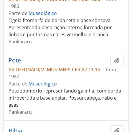
1986
Parte de
Museológico
Tigela fitomorfa de borda reta e base côncava.
Apresentando decoração interna formada por
linhas e pontos nas cores vermelha e branca
Pankararu
Pote
Adici
BR DFFUNAI RJMI MUS-MNPI-CER-87.11.15
·
Item
·
1987
Parte de
Museológico
Pote zoomorfo representando galinha, com borda
introvertida e base anelar. Possui cabeça, rabo e
asas
Pankararu
Bilha
Adici