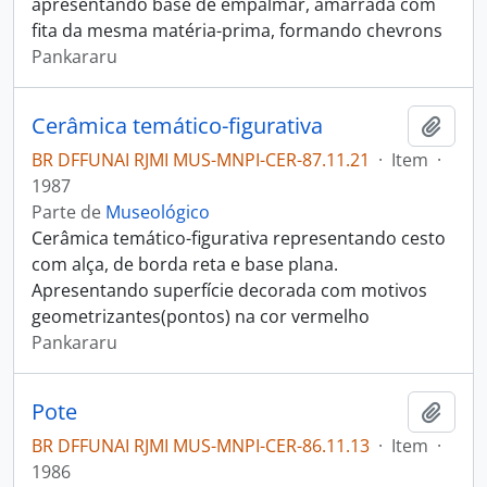
apresentando base de empalmar, amarrada com
fita da mesma matéria-prima, formando chevrons
Pankararu
Cerâmica temático-figurativa
Adici
BR DFFUNAI RJMI MUS-MNPI-CER-87.11.21
·
Item
·
1987
Parte de
Museológico
Cerâmica temático-figurativa representando cesto
com alça, de borda reta e base plana.
Apresentando superfície decorada com motivos
geometrizantes(pontos) na cor vermelho
Pankararu
Pote
Adici
BR DFFUNAI RJMI MUS-MNPI-CER-86.11.13
·
Item
·
1986