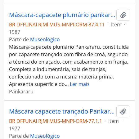
Máscara-capacete plumário pankararu
Adici
BR DFFUNAI RJMI MUS-MNPI-ORM-87.4.11
·
Item
·
1987
Parte de
Museológico
Máscara-capacete plumário Pankararu, constituída
por capacete trançado com fibra de croá, segundo
a técnica do enlaçado, com acabamento em franja.
Completa a indumentária, saia de franjas,
confeccionado com a mesma matéria-prima.
Apresenta superfície do
…
Ler mais
Pankararu
Máscara capacete trançado Pankararu
Adici
BR DFFUNAI RJMI MUS-MNPI-ORM-77.1.1
·
Item
·
1977
Parte de
Museológico