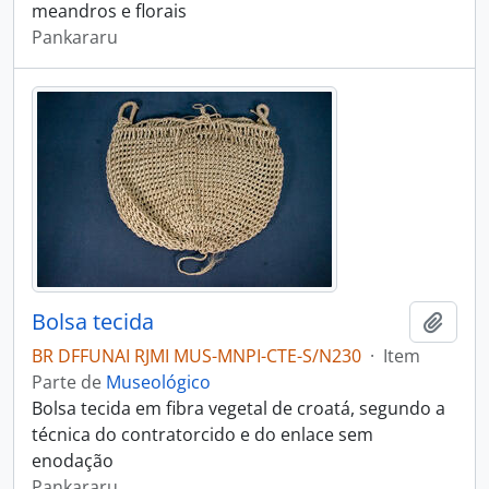
meandros e florais
Pankararu
Bolsa tecida
Adici
BR DFFUNAI RJMI MUS-MNPI-CTE-S/N230
·
Item
Parte de
Museológico
Bolsa tecida em fibra vegetal de croatá, segundo a
técnica do contratorcido e do enlace sem
enodação
Pankararu