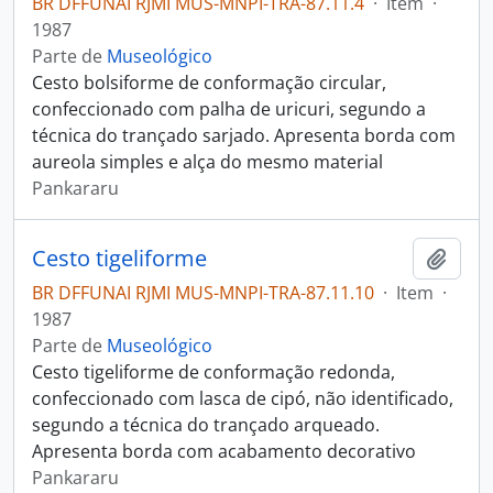
BR DFFUNAI RJMI MUS-MNPI-TRA-87.11.4
·
Item
·
1987
Parte de
Museológico
Cesto bolsiforme de conformação circular,
confeccionado com palha de uricuri, segundo a
técnica do trançado sarjado. Apresenta borda com
aureola simples e alça do mesmo material
Pankararu
Cesto tigeliforme
Adici
BR DFFUNAI RJMI MUS-MNPI-TRA-87.11.10
·
Item
·
1987
Parte de
Museológico
Cesto tigeliforme de conformação redonda,
confeccionado com lasca de cipó, não identificado,
segundo a técnica do trançado arqueado.
Apresenta borda com acabamento decorativo
Pankararu