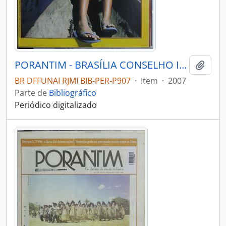
PORANTIM - BRASÍLIA CONSELHO INDIGENISTA MISSIONÁRIO - 2007 - Nº294
Adici
BR DFFUNAI RJMI BIB-PER-P907
·
Item
·
2007
Parte de
Bibliográfico
Periódico digitalizado