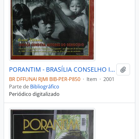
PORANTIM - BRASÍLIA CONSELHO INDIGENISTA MISSIONÁRIO - 2001 - Nº236
Adici
BR DFFUNAI RJMI BIB-PER-P850
·
Item
·
2001
Parte de
Bibliográfico
Periódico digitalizado