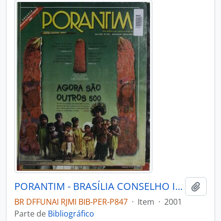
PORANTIM - BRASÍLIA CONSELHO INDIGENISTA MISSIONÁRIO - 2001 - Nº233
Adici
BR DFFUNAI RJMI BIB-PER-P847
·
Item
·
2001
Parte de
Bibliográfico