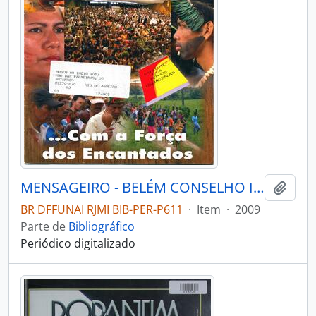
MENSAGEIRO - BELÉM CONSELHO INDIGENISTA MISSIONÁRIO - 2009 - Nº175
Adici
BR DFFUNAI RJMI BIB-PER-P611
·
Item
·
2009
Parte de
Bibliográfico
Periódico digitalizado