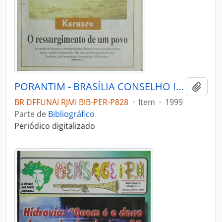
PORANTIM - BRASÍLIA CONSELHO INDIGENISTA MISSIONÁRIO - 1999 - Nº214
Adici
BR DFFUNAI RJMI BIB-PER-P828
·
Item
·
1999
Parte de
Bibliográfico
Periódico digitalizado