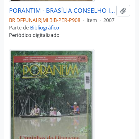
PORANTIM - BRASÍLIA CONSELHO INDIGENISTA MISSIONÁRIO - 2007 - Nº295
Adici
BR DFFUNAI RJMI BIB-PER-P908
·
Item
·
2007
Parte de
Bibliográfico
Periódico digitalizado