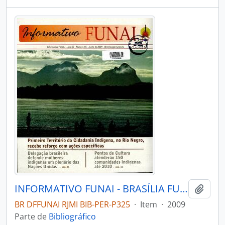
INFORMATIVO FUNAI - BRASÍLIA FUNAI - 2009 - Nº05
Adici
BR DFFUNAI RJMI BIB-PER-P325
·
Item
·
2009
Parte de
Bibliográfico