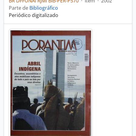
BR DFFUNAI RJMI BIB-PER-P570
·
Item
·
2002
Parte de
Bibliográfico
Periódico digitalizado