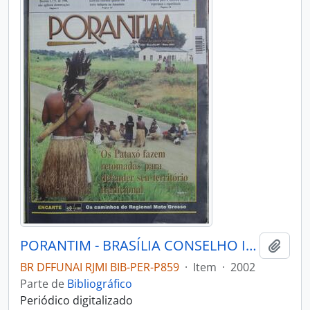
PORANTIM - BRASÍLIA CONSELHO INDIGENISTA MISSIONÁRIO - 2002 - Nº245
Adici
BR DFFUNAI RJMI BIB-PER-P859
·
Item
·
2002
Parte de
Bibliográfico
Periódico digitalizado