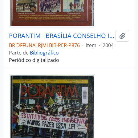
PORANTIM - BRASÍLIA CONSELHO INDIGENISTA MISSIONÁRIO - 2004 - Nº262
Adici
BR DFFUNAI RJMI BIB-PER-P876
·
Item
·
2004
Parte de
Bibliográfico
Periódico digitalizado