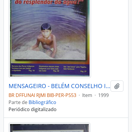
MENSAGEIRO - BELÉM CONSELHO INDIGENISTA MISSIONÁRIO - 1999 - Nº116
Adici
BR DFFUNAI RJMI BIB-PER-P553
·
Item
·
1999
Parte de
Bibliográfico
Periódico digitalizado