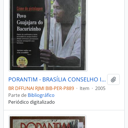
PORANTIM - BRASÍLIA CONSELHO INDIGENISTA MISSIONÁRIO - 2005 - Nº276
Adici
BR DFFUNAI RJMI BIB-PER-P889
·
Item
·
2005
Parte de
Bibliográfico
Periódico digitalizado