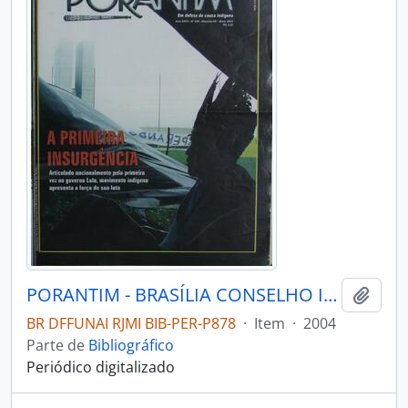
PORANTIM - BRASÍLIA CONSELHO INDIGENISTA MISSIONÁRIO - 2004 - Nº265
Adici
BR DFFUNAI RJMI BIB-PER-P878
·
Item
·
2004
Parte de
Bibliográfico
Periódico digitalizado