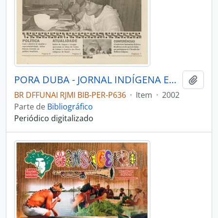
PORA DUBA - JORNAL INDÍGENA EDITADO PELA FUNAI - 2002 - Nº18
Adici
BR DFFUNAI RJMI BIB-PER-P636
·
Item
·
2002
Parte de
Bibliográfico
Periódico digitalizado