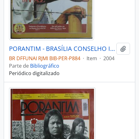
PORANTIM - BRASÍLIA CONSELHO INDIGENISTA MISSIONÁRIO - 2004 - Nº271
Adici
BR DFFUNAI RJMI BIB-PER-P884
·
Item
·
2004
Parte de
Bibliográfico
Periódico digitalizado