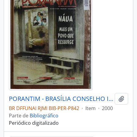
PORANTIM - BRASÍLIA CONSELHO INDIGENISTA MISSIONÁRIO - 2000 - Nº228
Adici
BR DFFUNAI RJMI BIB-PER-P842
·
Item
·
2000
Parte de
Bibliográfico
Periódico digitalizado