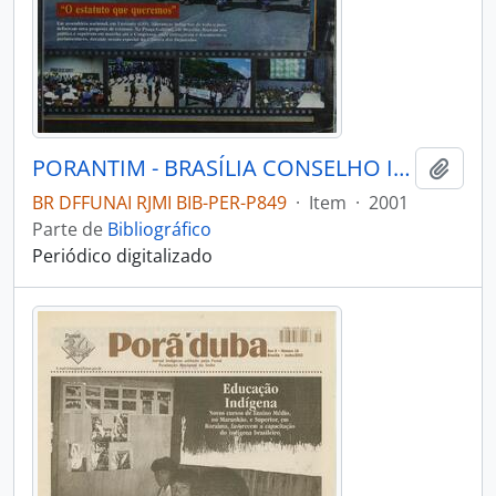
PORANTIM - BRASÍLIA CONSELHO INDIGENISTA MISSIONÁRIO - 2001 - Nº235
Adici
BR DFFUNAI RJMI BIB-PER-P849
·
Item
·
2001
Parte de
Bibliográfico
Periódico digitalizado