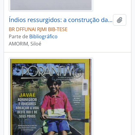
Índios ressurgidos: a construção da auto-imagem
Adici
BR DFFUNAI RJMI BIB-TESE
Parte de
Bibliográfico
AMORIM, Siloé