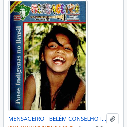
MENSAGEIRO - BELÉM CONSELHO INDIGENISTA MISSIONÁRIO - 2002 - Nº133
Adici