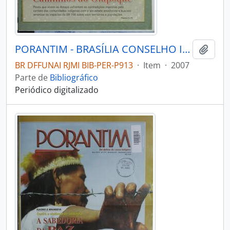
PORANTIM - BRASÍLIA CONSELHO INDIGENISTA MISSIONÁRIO - 2007 - Nº301
Adici
BR DFFUNAI RJMI BIB-PER-P913
·
Item
·
2007
Parte de
Bibliográfico
Periódico digitalizado