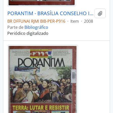
PORANTIM - BRASÍLIA CONSELHO INDIGENISTA MISSIONÁRIO - 2008 - Nº304
Adici
BR DFFUNAI RJMI BIB-PER-P916
·
Item
·
2008
Parte de
Bibliográfico
Periódico digitalizado