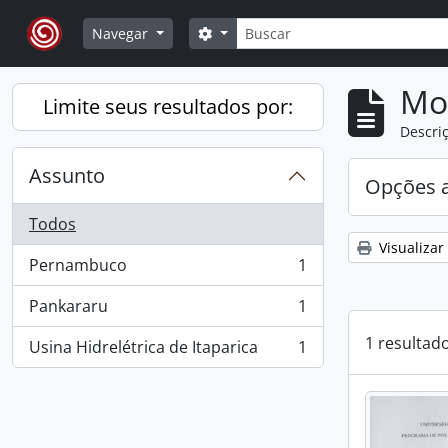
Skip to main content
Buscar
Opções de busca
Navegar
Mo
Limite seus resultados por:
Descriç
Assunto
Opções 
Todos
Visualizar
Pernambuco
1
, 1 resultados
Pankararu
1
, 1 resultados
1 resultad
Usina Hidrelétrica de Itaparica
1
, 1 resultados