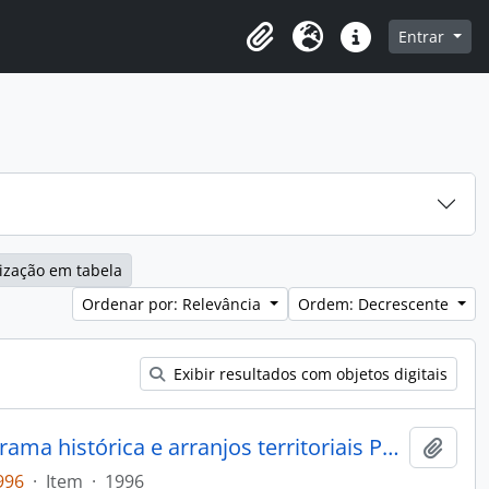
o
Entrar
Área de Transferência
Idioma
Atalhos
ização em tabela
Ordenar por: Relevância
Ordem: Decrescente
Exibir resultados com objetos digitais
O reencantamento do Mundo: trama histórica e arranjos territoriais Pankararu
Adici
996
·
Item
·
1996