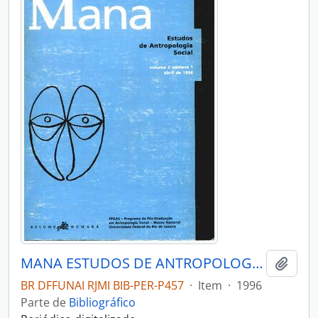
MANA ESTUDOS DE ANTROPOLOGIA SOCIAL - RIO DE JANEIRO UFRJ MUSEU NACIONAL - 1996- Nº02 - 01
Adici
BR DFFUNAI RJMI BIB-PER-P457
·
Item
·
1996
Parte de
Bibliográfico