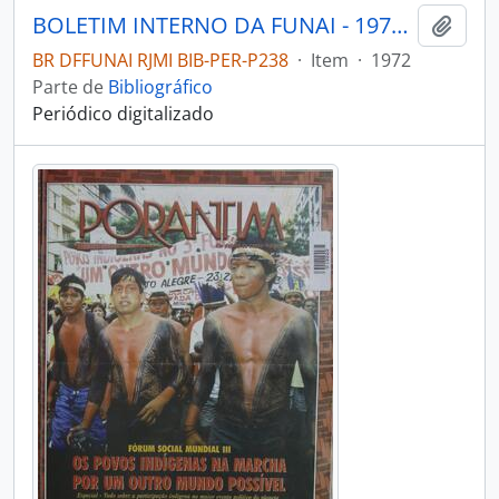
BOLETIM INTERNO DA FUNAI - 1972 - Nº02
Adici
BR DFFUNAI RJMI BIB-PER-P238
·
Item
·
1972
Parte de
Bibliográfico
Periódico digitalizado