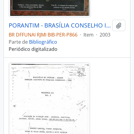
PORANTIM - BRASÍLIA CONSELHO INDIGENISTA MISSIONÁRIO - 2003 - Nº252
Adici
BR DFFUNAI RJMI BIB-PER-P866
·
Item
·
2003
Parte de
Bibliográfico
Periódico digitalizado