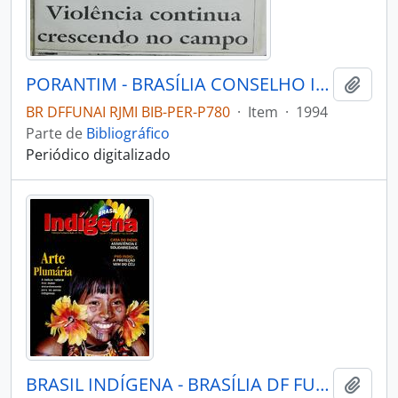
PORANTIM - BRASÍLIA CONSELHO INDIGENISTA MISSIONÁRIO - 1994 - Nº166
Adici
BR DFFUNAI RJMI BIB-PER-P780
·
Item
·
1994
Parte de
Bibliográfico
Periódico digitalizado
BRASIL INDÍGENA - BRASÍLIA DF FUNDAÇÃO NACIONAL DO ÍNDIO - 2001 - Nº07
Adici