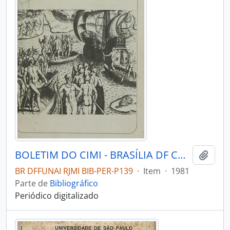
BOLETIM DO CIMI - BRASÍLIA DF CONSELHO INDIGENISTA MISSIONÁRIO - 1981 - Nº71
Adici
BR DFFUNAI RJMI BIB-PER-P139
·
Item
·
1981
Parte de
Bibliográfico
Periódico digitalizado