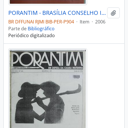
PORANTIM - BRASÍLIA CONSELHO INDIGENISTA MISSIONÁRIO - 2006 - Nº291
Adici
BR DFFUNAI RJMI BIB-PER-P904
·
Item
·
2006
Parte de
Bibliográfico
Periódico digitalizado