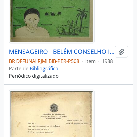
MENSAGEIRO - BELÉM CONSELHO INDIGENISTA MISSIONÁRIO - 1988 - Nº54
Adici
BR DFFUNAI RJMI BIB-PER-P508
·
Item
·
1988
Parte de
Bibliográfico
Periódico digitalizado