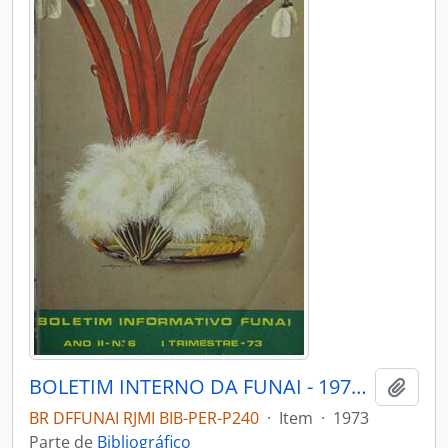
BOLETIM INTERNO DA FUNAI - 1973 - Nº06
Adici
BR DFFUNAI RJMI BIB-PER-P240
·
Item
·
1973
Parte de
Bibliográfico