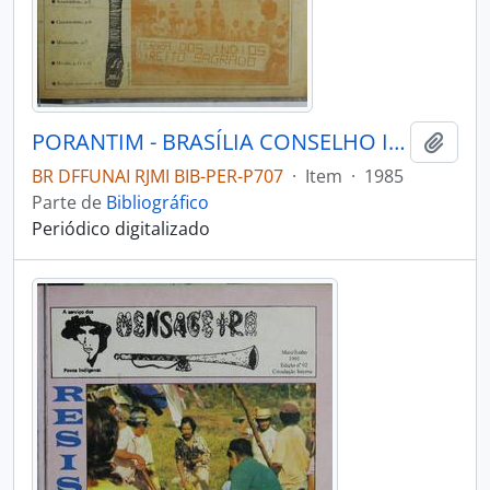
PORANTIM - BRASÍLIA CONSELHO INDIGENISTA MISSIONÁRIO - 1985 - Nº80
Adici
BR DFFUNAI RJMI BIB-PER-P707
·
Item
·
1985
Parte de
Bibliográfico
Periódico digitalizado