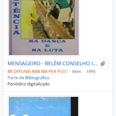
MENSAGEIRO - BELÉM CONSELHO INDIGENISTA MISSIONÁRIO - 1995 - Nº92
Adici
BR DFFUNAI RJMI BIB-PER-P531
·
Item
·
1995
Parte de
Bibliográfico
Periódico digitalizado