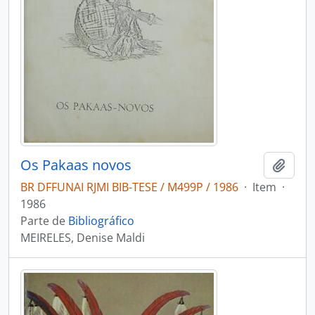
Os Pakaas novos
Adici
BR DFFUNAI RJMI BIB-TESE / M499P / 1986
·
Item
·
1986
Parte de
Bibliográfico
MEIRELES, Denise Maldi