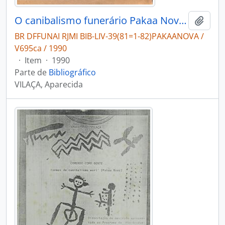
O canibalismo funerário Pakaa Nova: uma etnografia.
Adici
BR DFFUNAI RJMI BIB-LIV-39(81=1-82)PAKAANOVA /
V695ca / 1990
·
Item
·
1990
Parte de
Bibliográfico
VILAÇA, Aparecida