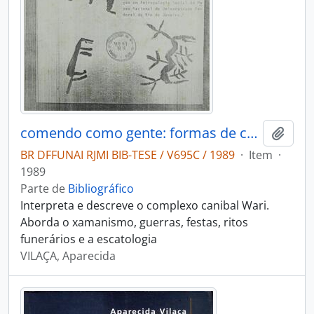
comendo como gente: formas de canibalismo Wari (Pakaa nova)
Adici
BR DFFUNAI RJMI BIB-TESE / V695C / 1989
·
Item
·
1989
Parte de
Bibliográfico
Interpreta e descreve o complexo canibal Wari.
Aborda o xamanismo, guerras, festas, ritos
funerários e a escatologia
VILAÇA, Aparecida