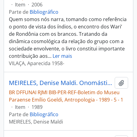
·
Item
·
2006
Parte de
Bibliográfico
Quem somos nós narra, tomando como referência
o ponto de vista dos índios, o encontro dos Wari’
de Rondônia com os brancos. Tratando da
dinâmica cosmológica da relação do grupo com a
sociedade envolvente, o livro constitui importante
contribuição aos
…
Ler mais
VILAÇA, Aparecida 1958-
MEIRELES, Denise Maldi. Onomástica Pakaa-nova [Boletim do Museu Paraense Emílio Goeldi, Antropologia]
Adici
BR DFFUNAI RJMI BIB-PER-REF-Boletim do Museu
Paraense Emílio Goeldi, Antropologia - 1989 - 5 - 1
·
Item
·
1989
Parte de
Bibliográfico
MEIRELES, Denise Maldi