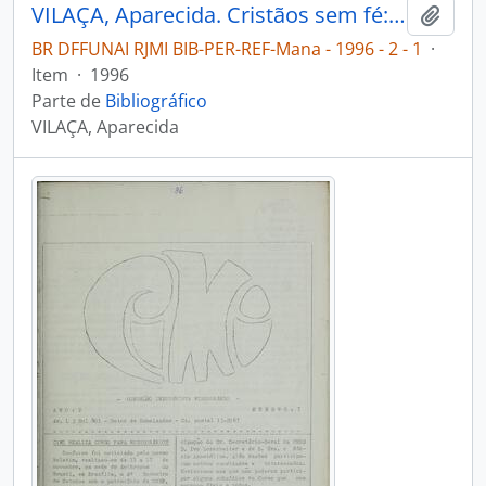
VILAÇA, Aparecida. Cristãos sem fé: alguns aspectos da conversão dos Wari' [Pakaa Nova] [Mana]
Adici
BR DFFUNAI RJMI BIB-PER-REF-Mana - 1996 - 2 - 1
·
Item
·
1996
Parte de
Bibliográfico
VILAÇA, Aparecida