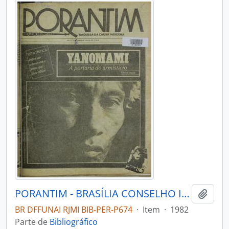
PORANTIM - BRASÍLIA CONSELHO INDIGENISTA MISSIONÁRIO - 1982 - Nº38
Adici
BR DFFUNAI RJMI BIB-PER-P674
·
Item
·
1982
Parte de
Bibliográfico