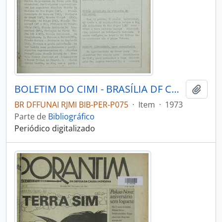
BOLETIM DO CIMI - BRASÍLIA DF CONSELHO INDIGENISTA MISSIONÁRIO - 1973 - Nº07
Adici
BR DFFUNAI RJMI BIB-PER-P075
·
Item
·
1973
Parte de
Bibliográfico
Periódico digitalizado