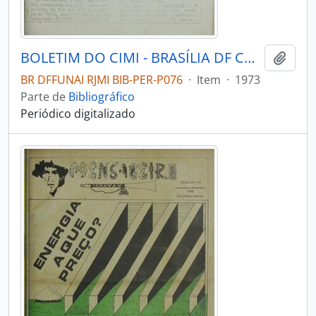
BOLETIM DO CIMI - BRASÍLIA DF CONSELHO INDIGENISTA MISSIONÁRIO - 1973 - Nº08
Adici
BR DFFUNAI RJMI BIB-PER-P076
·
Item
·
1973
Parte de
Bibliográfico
Periódico digitalizado