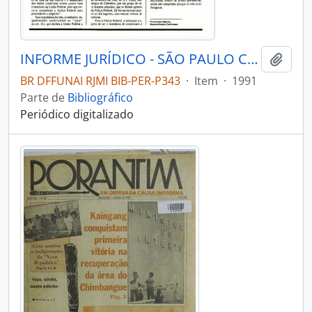
INFORME JURÍDICO - SÃO PAULO COMISSÃO PRÓ-ÍNDIO DE SÃO PAULO - DEPARTAMENTO JURÍDICO - 1991 - Nº17
Adici
BR DFFUNAI RJMI BIB-PER-P343
·
Item
·
1991
Parte de
Bibliográfico
Periódico digitalizado