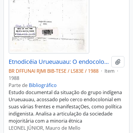
Etnodicéia Urueuauau: O endocolonialismo e os índios no centro de rondonia; o direito à diferença e à preservação ambiental
Adici
BR DFFUNAI RJMI BIB-TESE / L583E / 1988
·
Item
·
1988
Parte de
Bibliográfico
Estudo documental da situação do grupo indígena
Urueuauau, acossado pelo cerco endocolonial em
suas várias frentes e manifestaçOes, como política
indigenista. Analisa a articulação da sociedade
mojoritária com a minoria étnica
LEONEL JÚNIOR, Mauro de Mello