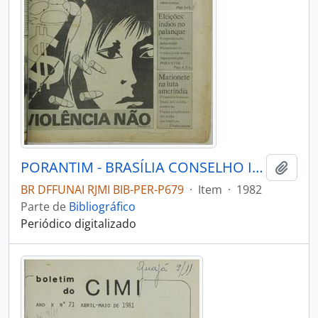
PORANTIM - BRASÍLIA CONSELHO INDIGENISTA MISSIONÁRIO - 1982 - Nº45
Adici
BR DFFUNAI RJMI BIB-PER-P679
·
Item
·
1982
Parte de
Bibliográfico
Periódico digitalizado