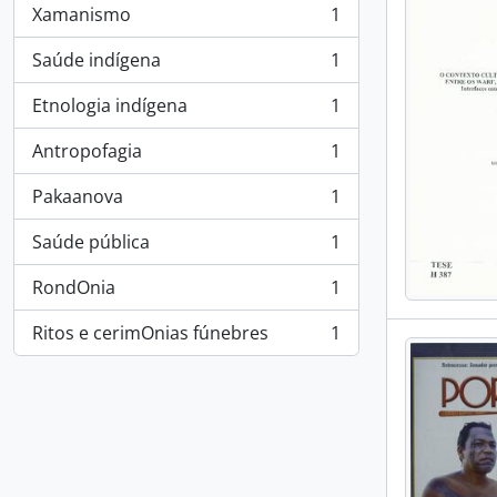
Xamanismo
1
, 1 resultados
Saúde indígena
1
, 1 resultados
Etnologia indígena
1
, 1 resultados
Antropofagia
1
, 1 resultados
Pakaanova
1
, 1 resultados
Saúde pública
1
, 1 resultados
RondOnia
1
, 1 resultados
Ritos e cerimOnias fúnebres
1
, 1 resultados