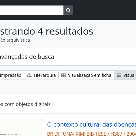
Busque na página de navegaçã
strando 4 resultados
ão arquivística
avançadas de busca
 impressão
Hierarquia
Visualização em ficha
Visual
os com objetos digitais
BR DFFUNAI RJMI BIB-TESE / H387 / 200