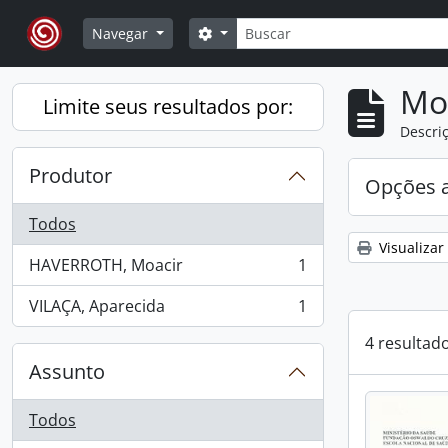
Skip to main content
Buscar
Opções de busca
Navegar
Mo
Limite seus resultados por:
Descriç
Produtor
Opções 
Todos
Visualizar
HAVERROTH, Moacir
1
, 1 resultados
VILAÇA, Aparecida
1
, 1 resultados
4 resultad
Assunto
Todos