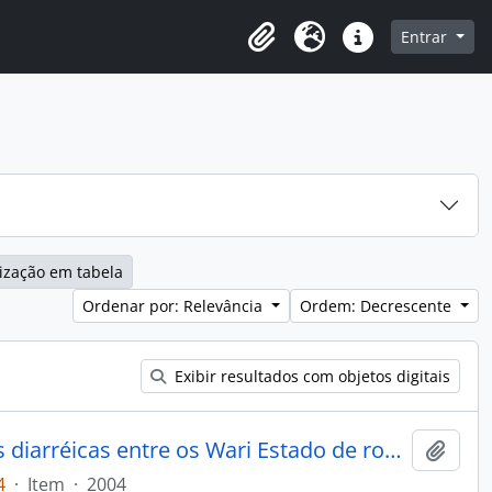
o
Entrar
Área de Transferência
Idioma
Atalhos
ização em tabela
Ordenar por: Relevância
Ordem: Decrescente
Exibir resultados com objetos digitais
O contexto cultural das doenças diarréicas entre os Wari Estado de rondonia Brasil: interfaces entre antropologia e saúde pública
Adici
4
·
Item
·
2004