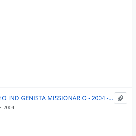
PORANTIM - BRASÍLIA CONSELHO INDIGENISTA MISSIONÁRIO - 2004 - Nº266
Adici
·
2004