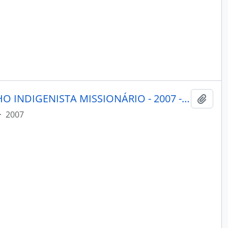
PORANTIM - BRASÍLIA CONSELHO INDIGENISTA MISSIONÁRIO - 2007 - Nº293
Adici
·
2007