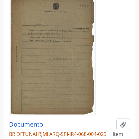
Documento
Adici
BR DFFUNAI RJMI ARQ-SPI-IR4-068-004-029
·
Item