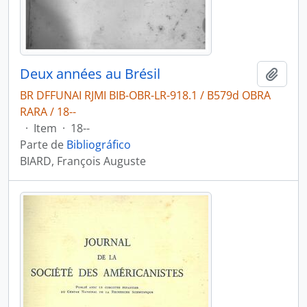
Deux années au Brésil
Adici
BR DFFUNAI RJMI BIB-OBR-LR-918.1 / B579d OBRA
RARA / 18--
·
Item
·
18--
Parte de
Bibliográfico
BIARD, François Auguste