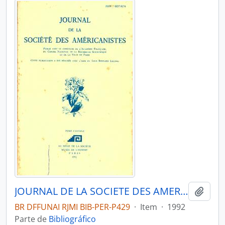
JOURNAL DE LA SOCIETE DES AMERICANISTES DE PARIS - PARIS FR MUSEE DE L HOMME - 1992 - Nº78 - 02
Adici
BR DFFUNAI RJMI BIB-PER-P429
·
Item
·
1992
Parte de
Bibliográfico