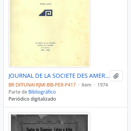
JOURNAL DE LA SOCIETE DES AMERICANISTES DE PARIS - PARIS FR MUSEE DE L HOMME - 1974-76 - Nº63
Adici
BR DFFUNAI RJMI BIB-PER-P417
·
Item
·
1974
Parte de
Bibliográfico
Periódico digitalizado