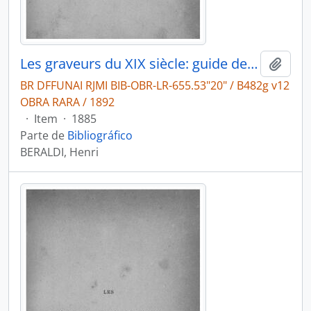
Les graveurs du XIX siècle: guide de l'amateur d'estampes modernes.
Adici
BR DFFUNAI RJMI BIB-OBR-LR-655.53"20" / B482g v12
OBRA RARA / 1892
·
Item
·
1885
Parte de
Bibliográfico
BERALDI, Henri