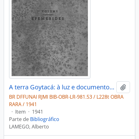
A terra Goytacá: à luz e documentos inéditos.
Adici
BR DFFUNAI RJMI BIB-OBR-LR-981.53 / L228t OBRA
RARA / 1941
·
Item
·
1941
Parte de
Bibliográfico
LAMEGO, Alberto