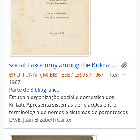
social Taxonomy among the Krikrati (Gê) of Central Brazil
Adici
BR DFFUNAI RJMI BIB-TESE / L399S / 1967
·
Item
·
1967
Parte de
Bibliográfico
Estuda a organização social e doméstica dos
Krikati. Apresenta sistemas de relaçOes entre
terminologia de nomes e sistemas de parentescos
LAVE, Jean Elizabeth Carter