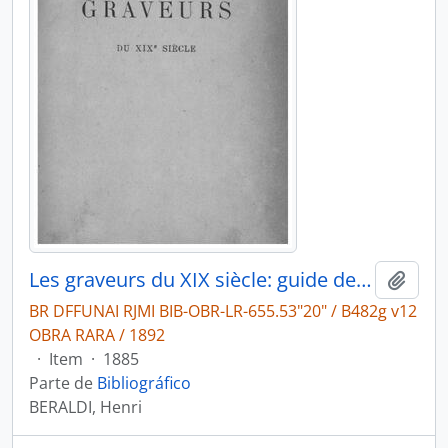
Les graveurs du XIX siècle: guide de l'amateur d'estampes modernes.
Adici
BR DFFUNAI RJMI BIB-OBR-LR-655.53"20" / B482g v12
OBRA RARA / 1892
·
Item
·
1885
Parte de
Bibliográfico
BERALDI, Henri