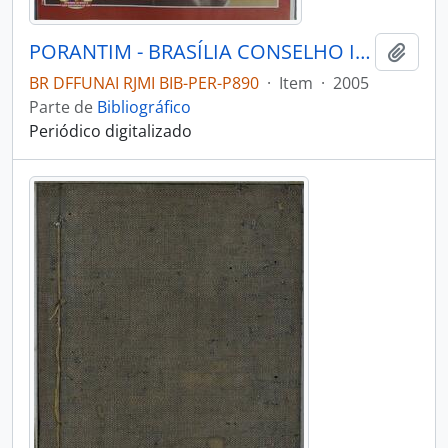
PORANTIM - BRASÍLIA CONSELHO INDIGENISTA MISSIONÁRIO - 2005 - Nº277
Adici
BR DFFUNAI RJMI BIB-PER-P890
·
Item
·
2005
Parte de
Bibliográfico
Periódico digitalizado