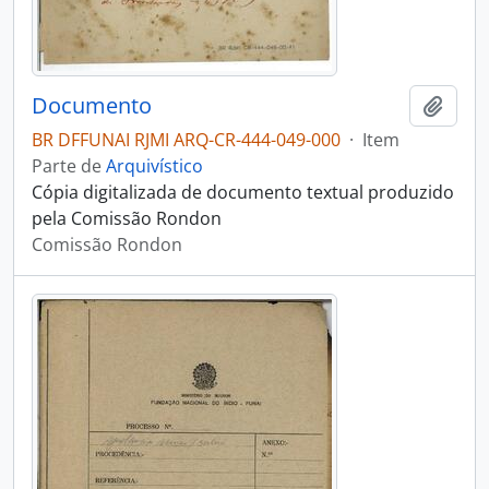
Documento
Adici
BR DFFUNAI RJMI ARQ-CR-444-049-000
·
Item
Parte de
Arquivístico
Cópia digitalizada de documento textual produzido
pela Comissão Rondon
Comissão Rondon