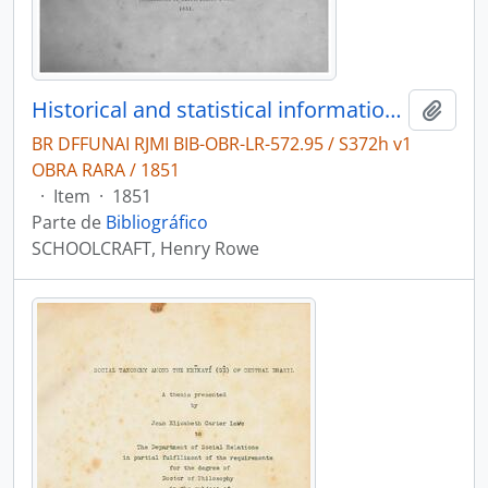
Historical and statistical information respecting the history, condition and prospects of the indian tribes of the United States: Collected and prepared under the direction of the Bureau Of Indian Affairs per act of Congress of March 3rd, 1847.
Adici
BR DFFUNAI RJMI BIB-OBR-LR-572.95 / S372h v1
OBRA RARA / 1851
·
Item
·
1851
Parte de
Bibliográfico
SCHOOLCRAFT, Henry Rowe