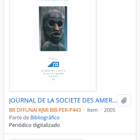
JOURNAL DE LA SOCIETE DES AMERICANISTES DE PARIS - PARIS FR MUSEE DE L HOMME - 2005 - Nº91 - 02
Adici
BR DFFUNAI RJMI BIB-PER-P443
·
Item
·
2005
Parte de
Bibliográfico
Periódico digitalizado