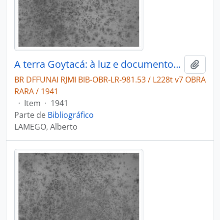
A terra Goytacá: à luz e documentos inéditos.
Adici
BR DFFUNAI RJMI BIB-OBR-LR-981.53 / L228t v7 OBRA
RARA / 1941
·
Item
·
1941
Parte de
Bibliográfico
LAMEGO, Alberto