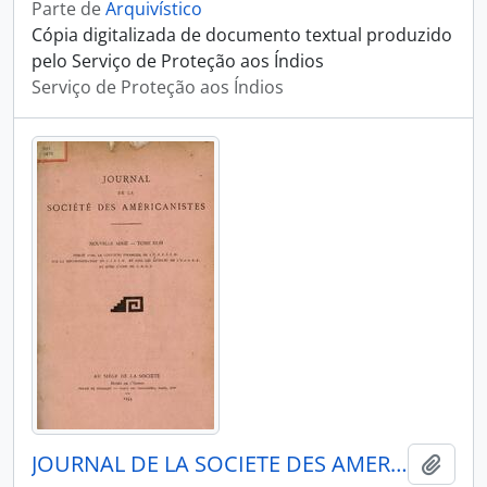
Parte de
Arquivístico
Cópia digitalizada de documento textual produzido
pelo Serviço de Proteção aos Índios
Serviço de Proteção aos Índios
JOURNAL DE LA SOCIETE DES AMERICANISTES DE PARIS - PARIS FR MUSEE DE L HOMME - 1954 - Nº43
Adici