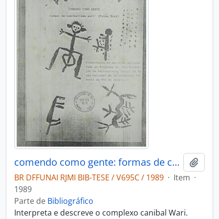
comendo como gente: formas de canibalismo Wari (Pakaa nova)
Adici
BR DFFUNAI RJMI BIB-TESE / V695C / 1989
·
Item
·
1989
Parte de
Bibliográfico
Interpreta e descreve o complexo canibal Wari.