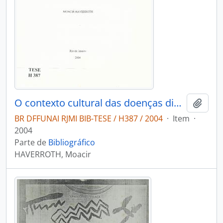
O contexto cultural das doenças diarréicas entre os Wari Estado de rondonia Brasil: interfaces entre antropologia e saúde pública
Adici
BR DFFUNAI RJMI BIB-TESE / H387 / 2004
·
Item
·
2004
Parte de
Bibliográfico
HAVERROTH, Moacir