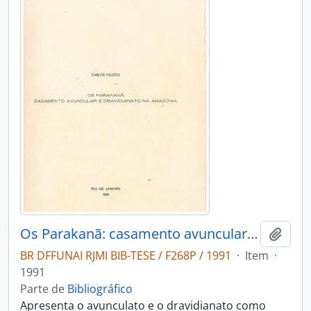
Os Parakanã: casamento avuncular e dravinianato na Amazonia
Adici
BR DFFUNAI RJMI BIB-TESE / F268P / 1991
·
Item
·
1991
Parte de
Bibliográfico
Apresenta o avunculato e o dravidianato como