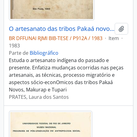
O artesanato das tribos Pakaá novos Makurap e Tupari: (Proposta de Entre-ajuda cooperativista)
Adici
BR DFFUNAI RJMI BIB-TESE / P912A / 1983
·
Item
·
1983
Parte de
Bibliográfico
Estuda o artesanato indígena do passado e
presente. Enfatiza mudanças ocorridas nas peças
artesanais, as técnicas, processo migratório e
aspectos sócio-econOmicos das tribos Pakaá
Novos, Makurap e Tupari
PRATES, Laura dos Santos