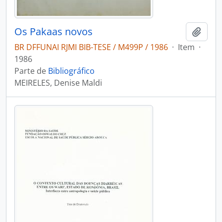
Os Pakaas novos
Adici
BR DFFUNAI RJMI BIB-TESE / M499P / 1986
·
Item
·
1986
Parte de
Bibliográfico
MEIRELES, Denise Maldi