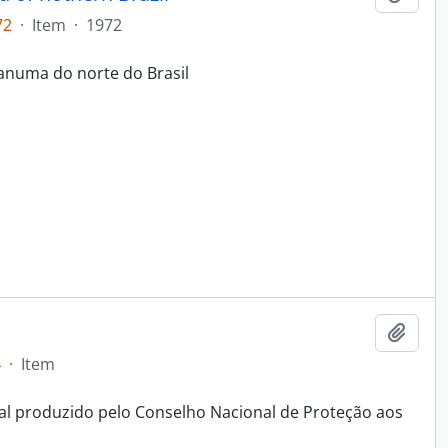
72
·
Item
·
1972
Sanuma do norte do Brasil
Adici
4
·
Item
al produzido pelo Conselho Nacional de Proteção aos