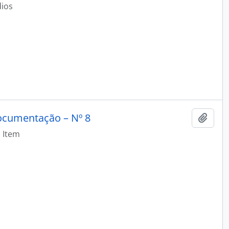
dios
ocumentação – Nº 8
Adici
Item