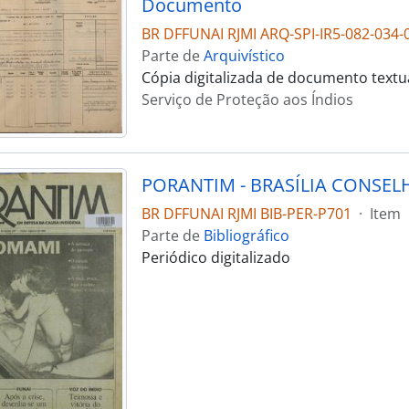
Documento
BR DFFUNAI RJMI ARQ-SPI-IR5-082-034-
Parte de
Arquivístico
Cópia digitalizada de documento textu
Serviço de Proteção aos Índios
BR DFFUNAI RJMI BIB-PER-P701
·
Item
Parte de
Bibliográfico
Periódico digitalizado