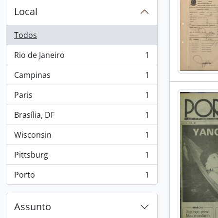
Local
Todos
Rio de Janeiro
1
, 1 resultados
Campinas
1
, 1 resultados
Paris
1
, 1 resultados
Brasília, DF
1
, 1 resultados
Wisconsin
1
, 1 resultados
Pittsburg
1
, 1 resultados
Porto
1
, 1 resultados
Assunto