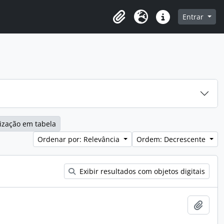
o
Entrar
Área de Transferência
Idioma
Atalhos
ização em tabela
Ordenar por: Relevância
Ordem: Decrescente
Exibir resultados com objetos digitais
Adici