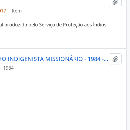
Adici
017
·
Item
al produzido pelo Serviço de Proteção aos Índios
PORANTIM - BRASÍLIA CONSELHO INDIGENISTA MISSIONÁRIO - 1984 - Nº6566
Adici
·
1984