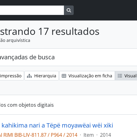
Busque na página de navegaçã
strando 17 resultados
ão arquivística
avançadas de busca
 impressão
Hierarquia
Visualização em ficha
Visual
dos com objetos digitais
kahikima nari a Tëpë moyawëai wëi xiki
 RJMI BIB-LIV-811.87 / P964 / 2014
·
Item
·
2014