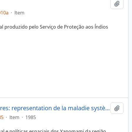
Adici
010a
·
Item
al produzido pelo Serviço de Proteção aos Índios
Temps du sang temps des cendres: representation de la maladie système rituel et espace politique chez les Yanomami du sud-est (Amazonie brésilienne)
Adici
85
·
Item
·
1985
al e políticas espaciais dos Yanomami da região