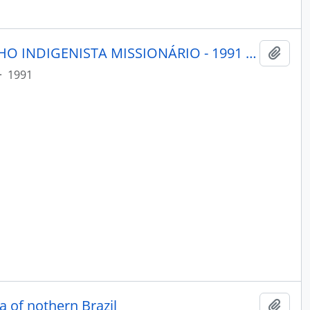
MENSAGEIRO - BELÉM CONSELHO INDIGENISTA MISSIONÁRIO - 1991 - Nº72
Adici
·
1991
 of nothern Brazil
Adici