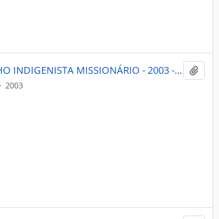
PORANTIM - BRASÍLIA CONSELHO INDIGENISTA MISSIONÁRIO - 2003 - Nº255
Adici
·
2003