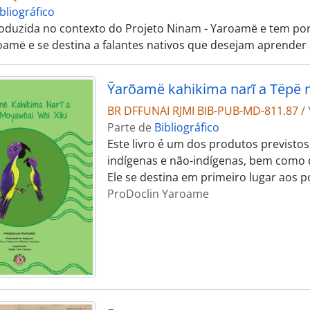
bliográfico
roduzida no contexto do Projeto Ninam - Yaroamë e tem por
oamë e se destina a falantes nativos que desejam aprender 
Ỹarõamë kahikima narĩ a Tëpë 
BR DFFUNAI RJMI BIB-PUB-MD-811.87 / 
Parte de
Bibliográfico
Este livro é um dos produtos previsto
indígenas e não-indígenas, bem como d
Ele se destina em primeiro lugar aos 
ProDoclin Yaroame