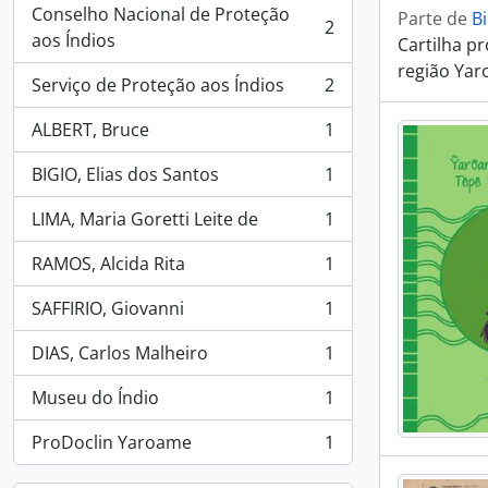
Conselho Nacional de Proteção
Parte de
Bi
2
, 2 resultados
aos Índios
Cartilha p
região Yar
Serviço de Proteção aos Índios
2
, 2 resultados
ALBERT, Bruce
1
, 1 resultados
BIGIO, Elias dos Santos
1
, 1 resultados
LIMA, Maria Goretti Leite de
1
, 1 resultados
RAMOS, Alcida Rita
1
, 1 resultados
SAFFIRIO, Giovanni
1
, 1 resultados
DIAS, Carlos Malheiro
1
, 1 resultados
Museu do Índio
1
, 1 resultados
ProDoclin Yaroame
1
, 1 resultados