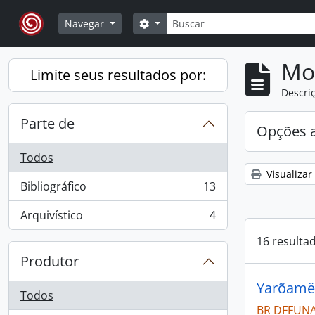
Skip to main content
Buscar
Opções de busca
Navegar
Mo
Limite seus resultados por:
Descriç
Parte de
Opções 
Todos
Visualizar
Bibliográfico
13
, 13 resultados
Arquivístico
4
, 4 resultados
16 resulta
Produtor
Yarõamë 
Todos
BR DFFUNAI