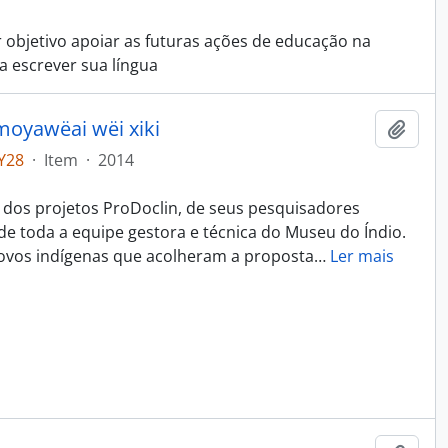
 objetivo apoiar as futuras ações de educação na
a escrever sua língua
moyawëai wëi xiki
Adici
Y28
·
Item
·
2014
s dos projetos ProDoclin, de seus pesquisadores
e toda a equipe gestora e técnica do Museu do Índio.
povos indígenas que acolheram a proposta
…
Ler mais