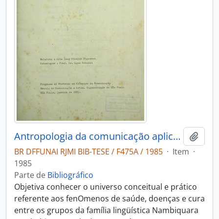
Antropologia da comunicação aplicada à educação sanitária entre os Nambique do Vale Guaporé
Adici
BR DFFUNAI RJMI BIB-TESE / F475A / 1985
·
Item
·
1985
Parte de
Bibliográfico
Objetiva conhecer o universo conceitual e prático
referente aos fenOmenos de saúde, doenças e cura
entre os grupos da família lingüística Nambiquara