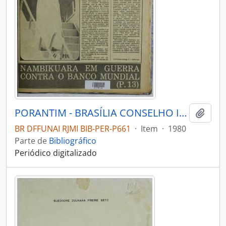
PORANTIM - BRASÍLIA CONSELHO INDIGENISTA MISSIONÁRIO - 1980 - Nº1920
Adici
BR DFFUNAI RJMI BIB-PER-P661
·
Item
·
1980
Parte de
Bibliográfico
Periódico digitalizado