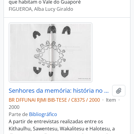
que habitam o Vale do Guaporé
FIGUEROA, Alba Lucy Giraldo
Senhores da memória: história no universo das Nambiquara do Cerrado 1942-1968
Adici
BR DFFUNAI RJMI BIB-TESE / C837S / 2000
·
Item
·
2000
Parte de
Bibliográfico
A partir de entrevistas realizadas entre os
Kithaulhu, Sawentesu, Wakalitesu e Halotesu, a