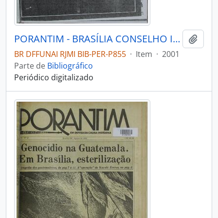
PORANTIM - BRASÍLIA CONSELHO INDIGENISTA MISSIONÁRIO - 2001 - Nº241
Adici
BR DFFUNAI RJMI BIB-PER-P855
·
Item
·
2001
Parte de
Bibliográfico
Periódico digitalizado