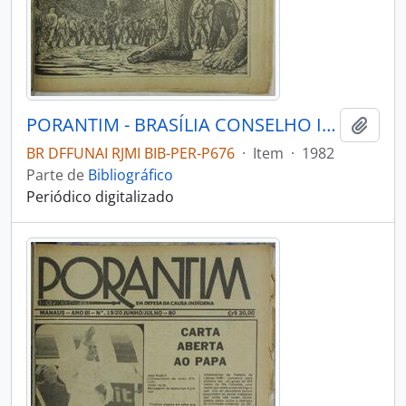
PORANTIM - BRASÍLIA CONSELHO INDIGENISTA MISSIONÁRIO - 1982 - Nº42
Adici
BR DFFUNAI RJMI BIB-PER-P676
·
Item
·
1982
Parte de
Bibliográfico
Periódico digitalizado