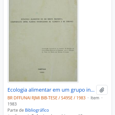
Ecologia alimentar em um grupo indígena: comparação entre aldeias Nambiquara de floresta e cerrado
Adici
BR DFFUNAI RJMI BIB-TESE / S495E / 1983
·
Item
·
1983
Parte de
Bibliográfico