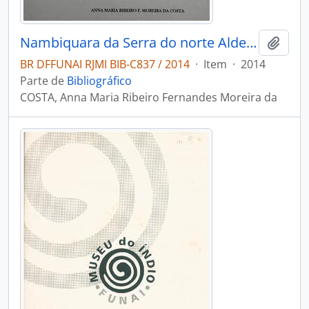
Nambiquara da Serra do norte Aldeia sowaintê: sangue escorrendo pela folha seca
Adici
BR DFFUNAI RJMI BIB-C837 / 2014
·
Item
·
2014
Parte de
Bibliográfico
COSTA, Anna Maria Ribeiro Fernandes Moreira da