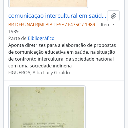
comunicação intercultural em saúde: subsídios para uma ação social em educação indígena
Adici
BR DFFUNAI RJMI BIB-TESE / F475C / 1989
·
Item
·
1989
Parte de
Bibliográfico
Aponta diretrizes para a elaboração de propostas
de comunicação educativa em saúde, na situação
de confronto intercultural da sociedade nacional
com uma sociedade indínena
FIGUEROA, Alba Lucy Giraldo