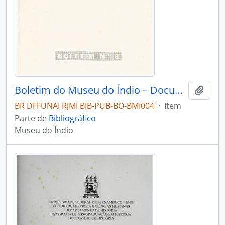
Boletim do Museu do Índio – Documentação – Nº 8
Adici
BR DFFUNAI RJMI BIB-PUB-BO-BMI004
·
Item
Parte de
Bibliográfico
Museu do Índio