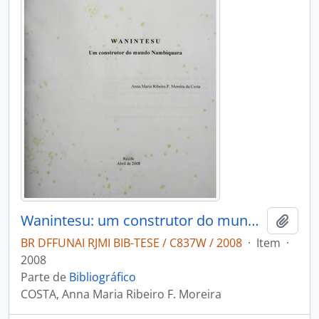
Wanintesu: um construtor do mundo Nambiquara
Adici
BR DFFUNAI RJMI BIB-TESE / C837W / 2008
·
Item
·
2008
Parte de
Bibliográfico
COSTA, Anna Maria Ribeiro F. Moreira