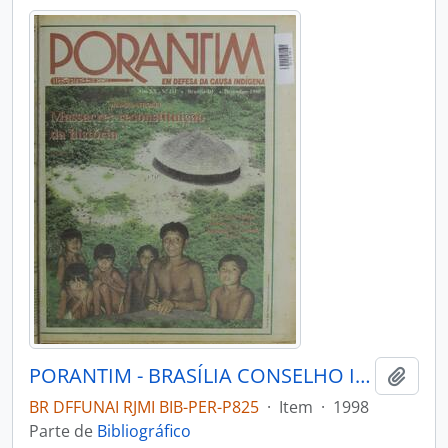
PORANTIM - BRASÍLIA CONSELHO INDIGENISTA MISSIONÁRIO - 1998 - Nº211
Adici
BR DFFUNAI RJMI BIB-PER-P825
·
Item
·
1998
Parte de
Bibliográfico