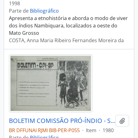
1998
Parte de
Bibliográfico
Apresenta a etnohistória e aborda o modo de viver
dos índios Nambiquara, localizados a oeste do
Mato Grosso
COSTA, Anna Maria Ribeiro Fernandes Moreira da
BOLETIM COMISSÃO PRÓ-ÍNDIO - SÃO PAULO COMISSÃO PRÓ-ÍNDIO - 1980 - Nº03
Adici
BR DFFUNAI RJMI BIB-PER-P055
·
Item
·
1980
Parte de
Bibliográfico