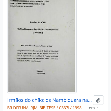
Irmãos do chão: os Nambiquara na etnohistória contemporanea (1900-1997)
Adici
BR DFFUNAI RJMI BIB-TESE / C837I / 1998
·
Item
·