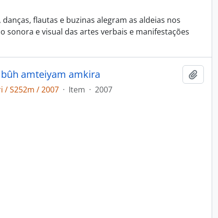
 danças, flautas e buzinas alegram as aldeias nos
 sonora e visual das artes verbais e manifestações
 bûh amteiyam amkira
Adici
i / S252m / 2007
·
Item
·
2007