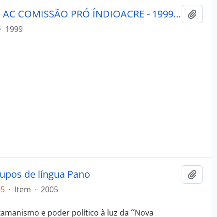
JORNAL YUIMAKI - RIO BRANCO AC COMISSÃO PRÓ ÍNDIOACRE - 1999 - Nº17
Adici
·
1999
upos de língua Pano
Adici
05
·
Item
·
2005
xamanismo e poder político à luz da ´´Nova