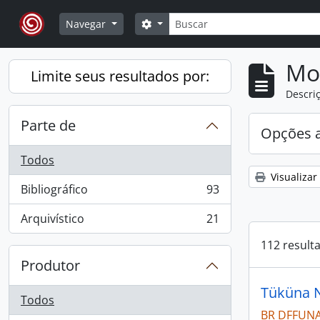
Skip to main content
Buscar
Opções de busca
Navegar
Mo
Limite seus resultados por:
Descriç
Parte de
Opções 
Todos
Visualizar
Bibliográfico
93
, 93 resultados
Arquivístico
21
, 21 resultados
112 result
Produtor
Tüküna 
Todos
BR DFFUNA