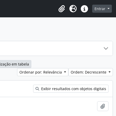
o
Entrar
Área de Transferência
Idioma
Atalhos
ização em tabela
Ordenar por: Relevância
Ordem: Decrescente
Exibir resultados com objetos digitais
Adici