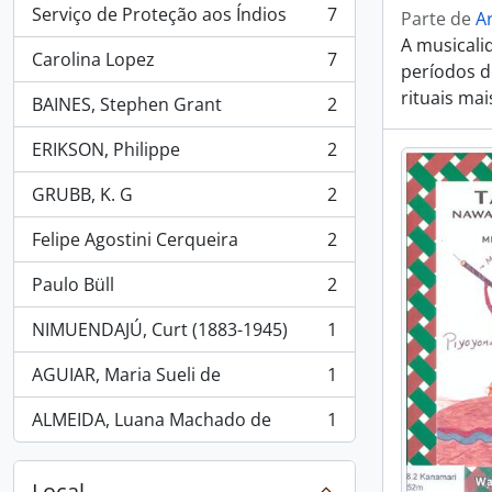
Serviço de Proteção aos Índios
7
Parte de
Ar
, 7 resultados
A musicali
Carolina Lopez
7
, 7 resultados
períodos d
rituais ma
BAINES, Stephen Grant
2
, 2 resultados
ERIKSON, Philippe
2
, 2 resultados
GRUBB, K. G
2
, 2 resultados
Felipe Agostini Cerqueira
2
, 2 resultados
Paulo Büll
2
, 2 resultados
NIMUENDAJÚ, Curt (1883-1945)
1
, 1 resultados
AGUIAR, Maria Sueli de
1
, 1 resultados
ALMEIDA, Luana Machado de
1
, 1 resultados
Local