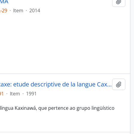
_MA
Adici
-29
·
Item
·
2014
Phonologie morphologie et syntaxe: etude descriptive de la langue Caxinaua (Pano)
Adici
91
·
Item
·
1991
língua Kaxinawá, que pertence ao grupo lingüístico