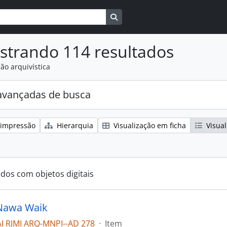
Busque na página de navegaçã
strando 114 resultados
ão arquivística
avançadas de busca
 impressão
Hierarquia
Visualização em ficha
Visual
ados com objetos digitais
Nawa Waik
I RJMI ARQ-MNPI--AD 278
·
Item