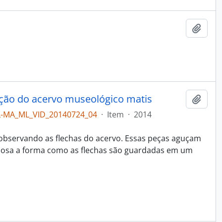
Adici
cação do acervo museológico matis
Adici
L-MA_ML_VID_20140724_04
·
Item
·
2014
observando as flechas do acervo. Essas peças aguçam
riosa a forma como as flechas são guardadas em um