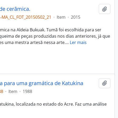
 de cerâmica.
Adici
L-MA_CL_FOT_20150502_21
·
Item
·
2015
râmica na Aldeia Bukuak. Tumã foi escolhida para ser
eima de peças produzidas nos dias anteriores, já que
es uma mestra artesã nessa arte.
…
Ler mais
ca para uma gramática de Katukina
Adici
88
·
Item
·
1988
tukina, localizada no estado do Acre. Faz uma análise