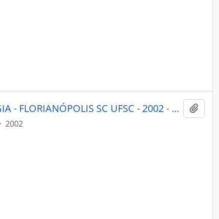
ILHA REVISTA DE ANTROPOLOGIA - FLORIANÓPOLIS SC UFSC - 2002 - Nº01
Adici
·
2002