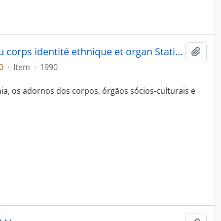
Les Matis d'Amazonie: Parure du corps identité ethnique et organ Station sociale
Adici
0
·
Item
·
1990
, os adornos dos corpos, órgãos sócios-culturais e