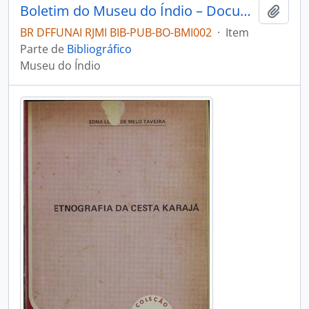
Boletim do Museu do Índio – Documentação
Adici
BR DFFUNAI RJMI BIB-PUB-BO-BMI002
·
Item
Parte de
Bibliográfico
Museu do Índio