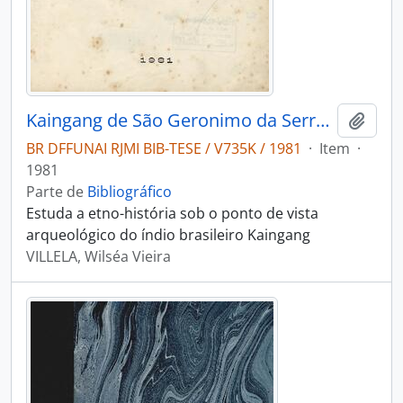
Kaingang de São Geronimo da Serra (etno-história)
Adici
BR DFFUNAI RJMI BIB-TESE / V735K / 1981
·
Item
·
1981
Parte de
Bibliográfico
Estuda a etno-história sob o ponto de vista
arqueológico do índio brasileiro Kaingang
VILLELA, Wilséa Vieira