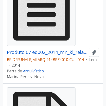
Produto 07 ed002_2014_mn_kl_relatorio.pdf
Adici
BR DFFUNAI RJMI ARQ-914BRZ4010-CUL-014
·
Item
·
2014
Parte de
Arquivístico
Marina Pereira Novo