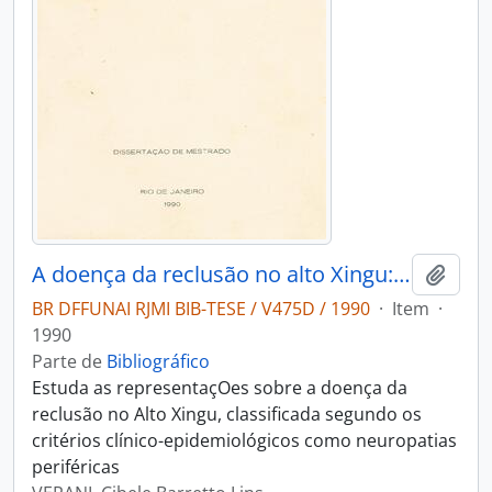
A doença da reclusão no alto Xingu: estudo de um caso de confronto cultural
Adici
BR DFFUNAI RJMI BIB-TESE / V475D / 1990
·
Item
·
1990
Parte de
Bibliográfico
Estuda as representaçOes sobre a doença da
reclusão no Alto Xingu, classificada segundo os
critérios clínico-epidemiológicos como neuropatias
periféricas