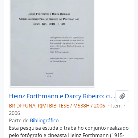
Heinz Forthmann e Darcy Ribeiro: cinema documentário no Serviço de Proteção aos Índios SPI 1949-1959
Adici
BR DFFUNAI RJMI BIB-TESE / M538H / 2006
·
Item
·
2006
Parte de
Bibliográfico
Esta pesquisa estuda o trabalho conjunto realizado
pelo fotógrafo e cineasta Heinz Forthmann (1915-