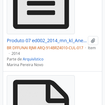
Produto 07 ed002_2014_mn_kl_Anexo_I_cat__logo_exposicao.pdf
Adici
BR DFFUNAI RJMI ARQ-914BRZ4010-CUL-017
·
Item
·
2014
Parte de
Arquivístico
Marina Pereira Novo