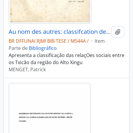
Au nom des autres: classifcation des relations sociales chez les Txicao du Haut Xingu (Brésil)
Adici
BR DFFUNAI RJMI BIB-TESE / M544A /
·
Item
Parte de
Bibliográfico
Apresenta a classificação das relaçOes sociais entre
os Txicão da região do Alto Xingu
MENGET, Patrick