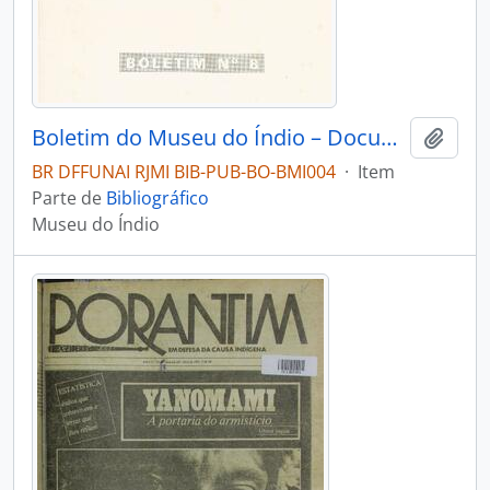
Boletim do Museu do Índio – Documentação – Nº 8
Adici
BR DFFUNAI RJMI BIB-PUB-BO-BMI004
·
Item
Parte de
Bibliográfico
Museu do Índio