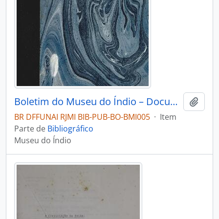
Boletim do Museu do Índio – Documentação – Nº 1-3
Adici
BR DFFUNAI RJMI BIB-PUB-BO-BMI005
·
Item
Parte de
Bibliográfico
Museu do Índio