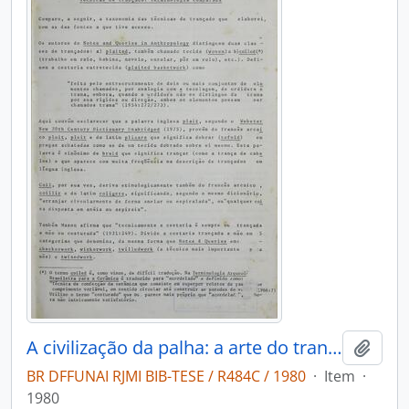
A civilização da palha: a arte do trançado dos índios do Brasil
Adici
BR DFFUNAI RJMI BIB-TESE / R484C / 1980
·
Item
·
1980