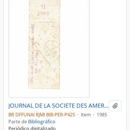
JOURNAL DE LA SOCIETE DES AMERICANISTES DE PARIS - PARIS FR MUSEE DE L HOMME - 1985 - Nº71
Adici
BR DFFUNAI RJMI BIB-PER-P425
·
Item
·
1985
Parte de
Bibliográfico
Periódico digitalizado