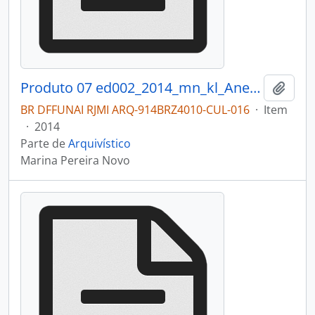
Produto 07 ed002_2014_mn_kl_Anexo_II_Catalogo_Mostra_fotografica.pdf
Adici
BR DFFUNAI RJMI ARQ-914BRZ4010-CUL-016
·
Item
·
2014
Parte de
Arquivístico
Marina Pereira Novo