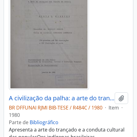
A civilização da palha: a arte do trançado dos índios do Brasil
Adici
BR DFFUNAI RJMI BIB-TESE / R484C / 1980
·
Item
·
1980
Parte de
Bibliográfico
Apresenta a arte do trançado e a conduta cultural