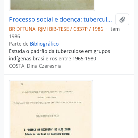
Processo social e doença: tuberculose em grupos indígenas brasileiros
Adici
BR DFFUNAI RJMI BIB-TESE / C837P / 1986
·
Item
·
1986
Parte de
Bibliográfico
Estuda o padrão da tuberculose em grupos
indígenas brasileiros entre 1965-1980
COSTA, Dina Czeresnia