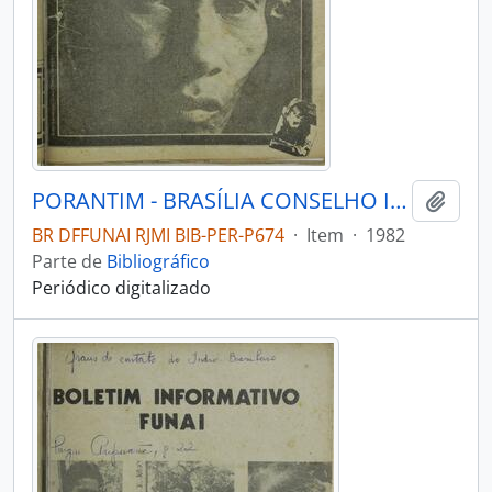
PORANTIM - BRASÍLIA CONSELHO INDIGENISTA MISSIONÁRIO - 1982 - Nº38
Adici
BR DFFUNAI RJMI BIB-PER-P674
·
Item
·
1982
Parte de
Bibliográfico
Periódico digitalizado