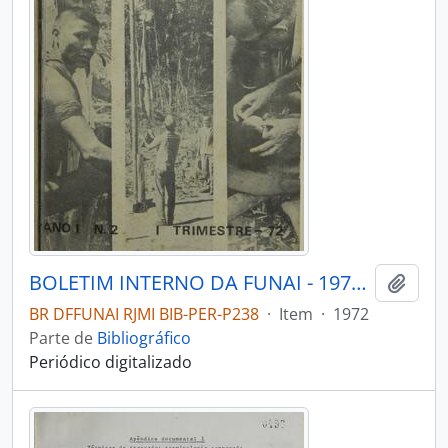
BOLETIM INTERNO DA FUNAI - 1972 - Nº02
Adici
BR DFFUNAI RJMI BIB-PER-P238
·
Item
·
1972
Parte de
Bibliográfico
Periódico digitalizado