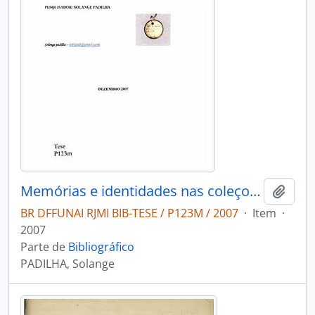
Memórias e identidades nas coleçoes irmãos Villas BOas e Irmãos Villas BOas & Pedro Lima no Museu do Índio - Rio de Janeiro
Adici
BR DFFUNAI RJMI BIB-TESE / P123M / 2007
·
Item
·
2007
Parte de
Bibliográfico
PADILHA, Solange