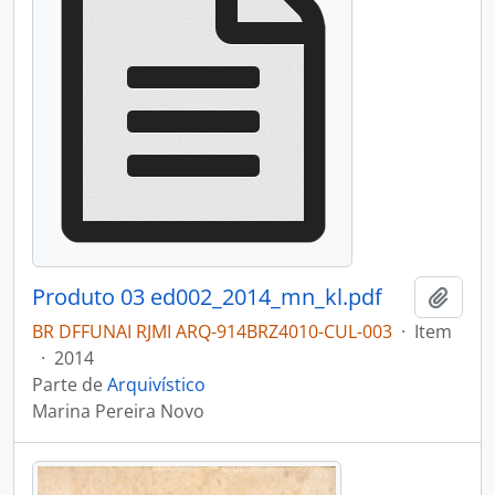
Produto 03 ed002_2014_mn_kl.pdf
Adici
BR DFFUNAI RJMI ARQ-914BRZ4010-CUL-003
·
Item
·
2014
Parte de
Arquivístico
Marina Pereira Novo