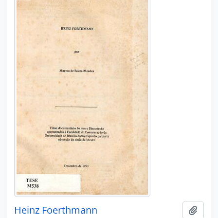
Heinz Foerthmann
Adici