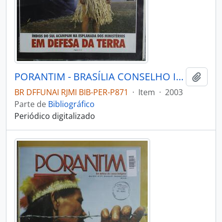
PORANTIM - BRASÍLIA CONSELHO INDIGENISTA MISSIONÁRIO - 2003 - Nº257
Adici
BR DFFUNAI RJMI BIB-PER-P871
·
Item
·
2003
Parte de
Bibliográfico
Periódico digitalizado