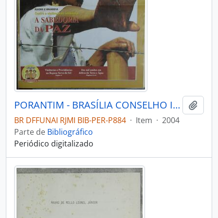
PORANTIM - BRASÍLIA CONSELHO INDIGENISTA MISSIONÁRIO - 2004 - Nº271
Adici
BR DFFUNAI RJMI BIB-PER-P884
·
Item
·
2004
Parte de
Bibliográfico
Periódico digitalizado