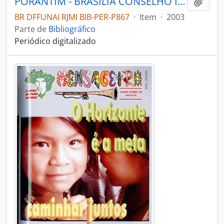
PORANTIM - BRASÍLIA CONSELHO INDIGENISTA MISSIONÁRIO - 2003 - Nº253
Adici
BR DFFUNAI RJMI BIB-PER-P867
·
Item
·
2003
Parte de
Bibliográfico
Periódico digitalizado