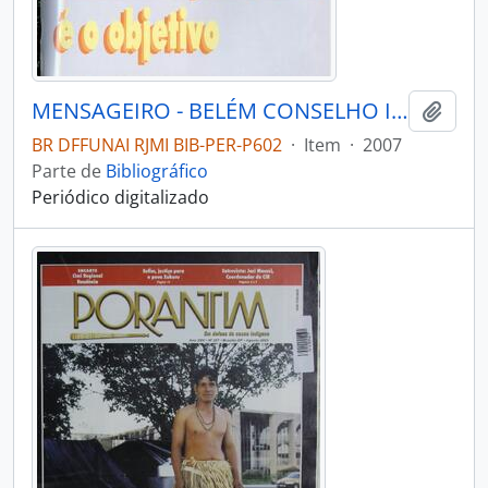
MENSAGEIRO - BELÉM CONSELHO INDIGENISTA MISSIONÁRIO - 2007 - Nº166
Adici
BR DFFUNAI RJMI BIB-PER-P602
·
Item
·
2007
Parte de
Bibliográfico
Periódico digitalizado