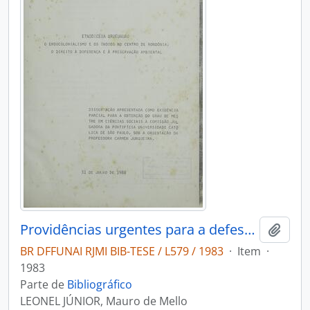
Providências urgentes para a defesa dos uru-eu-wau-wau e uru-pa-in
Adici
BR DFFUNAI RJMI BIB-TESE / L579 / 1983
·
Item
·
1983
Parte de
Bibliográfico
LEONEL JÚNIOR, Mauro de Mello