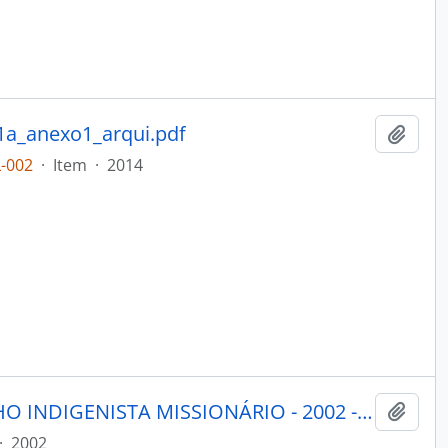
1a_anexo1_arqui.pdf
Adici
-002
·
Item
·
2014
PORANTIM - BRASÍLIA CONSELHO INDIGENISTA MISSIONÁRIO - 2002 - Nº242
Adici
·
2002