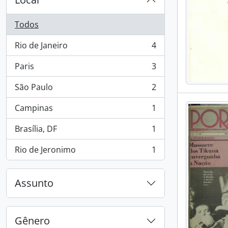
Todos
Rio de Janeiro
4
, 4 resultados
Paris
3
, 3 resultados
São Paulo
2
, 2 resultados
Campinas
1
, 1 resultados
Brasília, DF
1
, 1 resultados
Rio de Jeronimo
1
, 1 resultados
Assunto
Gênero