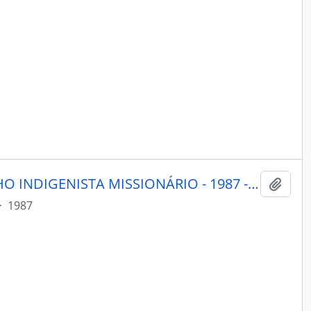
PORANTIM - BRASÍLIA CONSELHO INDIGENISTA MISSIONÁRIO - 1987 - Nº99
Adici
·
1987