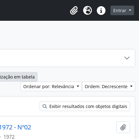
o
Entrar
Área de Transferência
Idioma
Atalhos
ização em tabela
Ordenar por: Relevância
Ordem: Decrescente
Exibir resultados com objetos digitais
972 - Nº02
Adici
·
1972