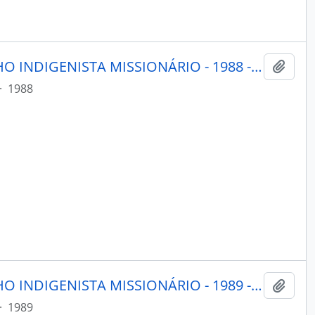
PORANTIM - BRASÍLIA CONSELHO INDIGENISTA MISSIONÁRIO - 1988 - Nº112
Adici
·
1988
PORANTIM - BRASÍLIA CONSELHO INDIGENISTA MISSIONÁRIO - 1989 - Nº121
Adici
·
1989