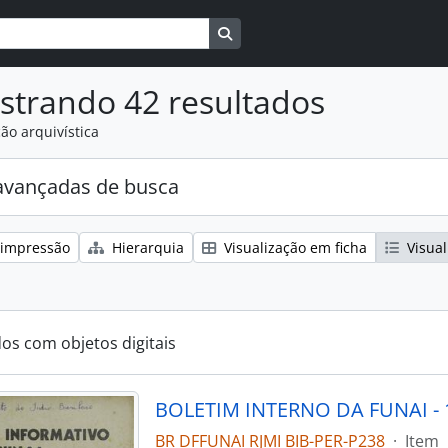
Busque na página de navegaçã
strando 42 resultados
ão arquivística
avançadas de busca
 impressão
Hierarquia
Visualização em ficha
Visual
dos com objetos digitais
BOLETIM INTERNO DA FUNAI - 1
BR DFFUNAI RJMI BIB-PER-P238
·
Item