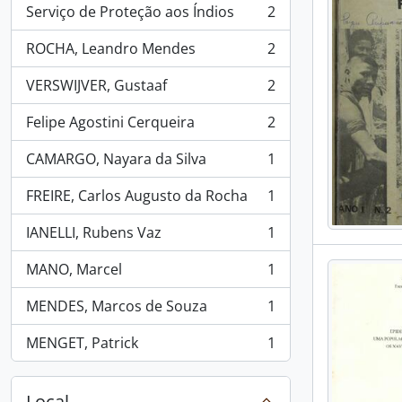
Serviço de Proteção aos Índios
2
, 2 resultados
ROCHA, Leandro Mendes
2
, 2 resultados
VERSWIJVER, Gustaaf
2
, 2 resultados
Felipe Agostini Cerqueira
2
, 2 resultados
CAMARGO, Nayara da Silva
1
, 1 resultados
FREIRE, Carlos Augusto da Rocha
1
, 1 resultados
IANELLI, Rubens Vaz
1
, 1 resultados
MANO, Marcel
1
, 1 resultados
MENDES, Marcos de Souza
1
, 1 resultados
MENGET, Patrick
1
, 1 resultados
Local