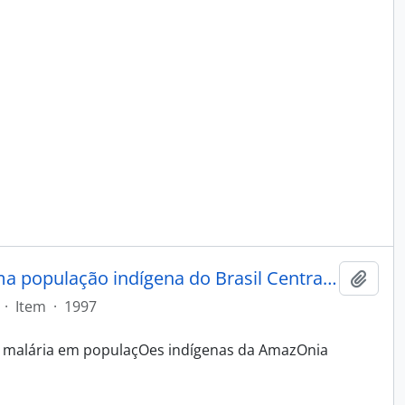
Epidemologia da malária em uma população indígena do Brasil Central: os Xavantes de Pimentel Barbosa
Adici
·
Item
·
1997
a malária em populaçOes indígenas da AmazOnia