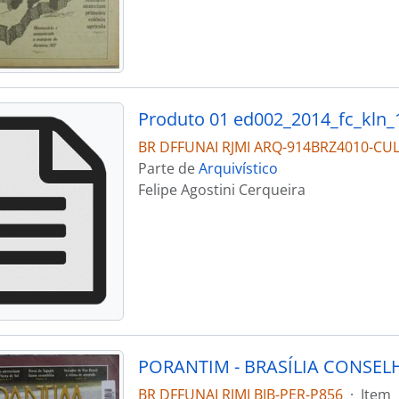
Produto 01 ed002_2014_fc_kln_
BR DFFUNAI RJMI ARQ-914BRZ4010-CUL
Parte de
Arquivístico
Felipe Agostini Cerqueira
BR DFFUNAI RJMI BIB-PER-P856
·
Item