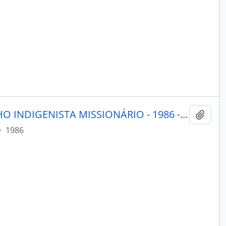
PORANTIM - BRASÍLIA CONSELHO INDIGENISTA MISSIONÁRIO - 1986 - Nº86
Adici
·
1986