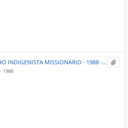
PORANTIM - BRASÍLIA CONSELHO INDIGENISTA MISSIONÁRIO - 1988 - Nº108
Adici
·
1988