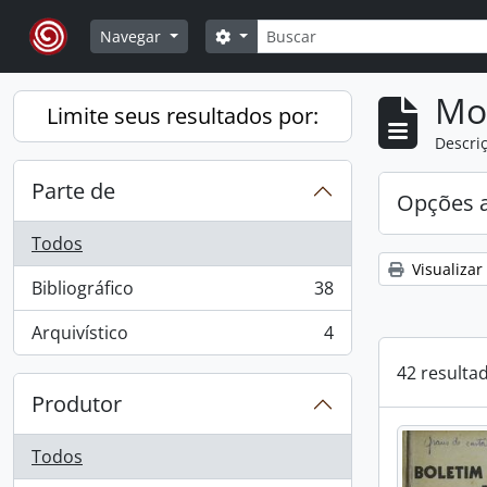
Skip to main content
Buscar
Opções de busca
Navegar
Mo
Limite seus resultados por:
Descriç
Parte de
Opções 
Todos
Visualizar
Bibliográfico
38
, 38 resultados
Arquivístico
4
, 4 resultados
42 resulta
Produtor
Todos