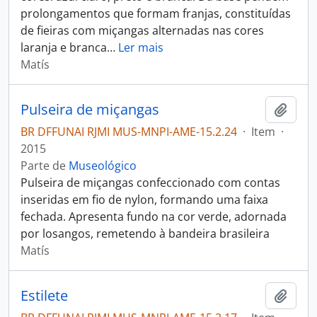
prolongamentos que formam franjas, constituídas
de fieiras com miçangas alternadas nas cores
laranja e branca
…
Ler mais
Matís
Pulseira de miçangas
Adici
BR DFFUNAI RJMI MUS-MNPI-AME-15.2.24
·
Item
·
2015
Parte de
Museológico
Pulseira de miçangas confeccionado com contas
inseridas em fio de nylon, formando uma faixa
fechada. Apresenta fundo na cor verde, adornada
por losangos, remetendo à bandeira brasileira
Matís
Estilete
Adici