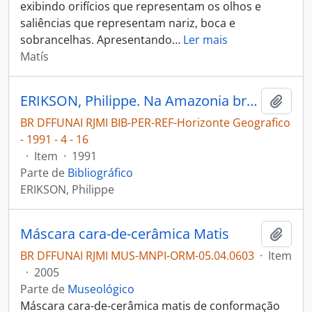
exibindo orifícios que representam os olhos e
saliências que representam nariz, boca e
sobrancelhas. Apresentando
…
Ler mais
Matís
ERIKSON, Philippe. Na Amazonia brasileira a retomada do ritual dos Matis [Horizonte Geografico]
Adici
BR DFFUNAI RJMI BIB-PER-REF-Horizonte Geografico
- 1991 - 4 - 16
·
Item
·
1991
Parte de
Bibliográfico
ERIKSON, Philippe
Máscara cara-de-cerâmica Matis
Adici
BR DFFUNAI RJMI MUS-MNPI-ORM-05.04.0603
·
Item
·
2005
Parte de
Museológico
Máscara cara-de-cerâmica matis de conformação