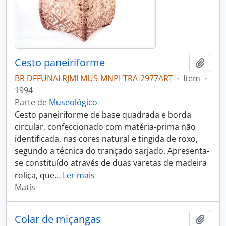
Cesto paneiriforme
Adici
BR DFFUNAI RJMI MUS-MNPI-TRA-2977ART
·
Item
·
1994
Parte de
Museológico
Cesto paneiriforme de base quadrada e borda
circular, confeccionado com matéria-prima não
identificada, nas cores natural e tingida de roxo,
segundo a técnica do trançado sarjado. Apresenta-
se constituído através de duas varetas de madeira
roliça, que
…
Ler mais
Matís
Colar de miçangas
Adici