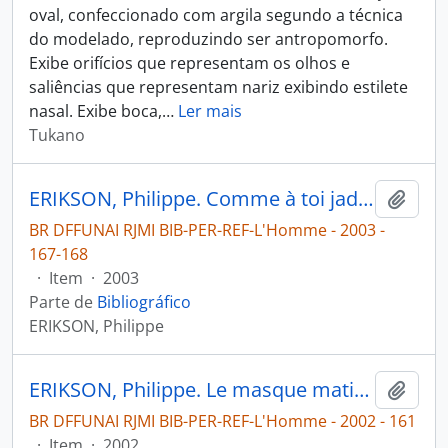
oval, confeccionado com argila segundo a técnica
do modelado, reproduzindo ser antropomorfo.
Exibe orifícios que representam os olhos e
saliências que representam nariz exibindo estilete
nasal. Exibe boca,
…
Ler mais
Tukano
ERIKSON, Philippe. Comme à toi jadis on l'a fait, fais-le moi à présent ...: cycle de vie et ornementation corporelle chez les Matis [Amazonas, Brésil] [L'Homme]
Adici
BR DFFUNAI RJMI BIB-PER-REF-L'Homme - 2003 -
167-168
·
Item
·
2003
Parte de
Bibliográfico
ERIKSON, Philippe
ERIKSON, Philippe. Le masque matis:; matière à réflexion, reflexion sur la matière [L'Homme]
Adici
BR DFFUNAI RJMI BIB-PER-REF-L'Homme - 2002 - 161
·
Item
·
2002