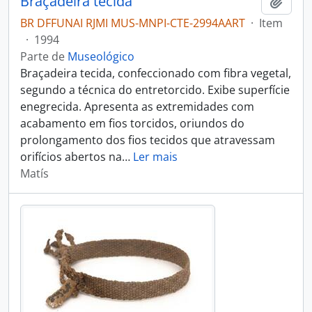
Braçadeira tecida
Adici
BR DFFUNAI RJMI MUS-MNPI-CTE-2994AART
·
Item
·
1994
Parte de
Museológico
Braçadeira tecida, confeccionado com fibra vegetal,
segundo a técnica do entretorcido. Exibe superfície
enegrecida. Apresenta as extremidades com
acabamento em fios torcidos, oriundos do
prolongamento dos fios tecidos que atravessam
orifícios abertos na
…
Ler mais
Matís