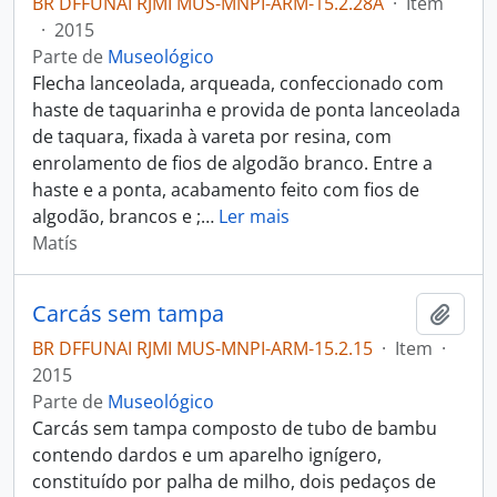
BR DFFUNAI RJMI MUS-MNPI-ARM-15.2.28A
·
Item
·
2015
Parte de
Museológico
Flecha lanceolada, arqueada, confeccionado com
haste de taquarinha e provida de ponta lanceolada
de taquara, fixada à vareta por resina, com
enrolamento de fios de algodão branco. Entre a
haste e a ponta, acabamento feito com fios de
algodão, brancos e ;
…
Ler mais
Matís
Carcás sem tampa
Adici
BR DFFUNAI RJMI MUS-MNPI-ARM-15.2.15
·
Item
·
2015
Parte de
Museológico
Carcás sem tampa composto de tubo de bambu
contendo dardos e um aparelho ignígero,
constituído por palha de milho, dois pedaços de