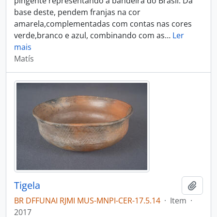
pingente representando a bandeira do Brasil. Da
base deste, pendem franjas na cor
amarela,complementadas com contas nas cores
verde,branco e azul, combinando com as
…
Ler
mais
Matís
Tigela
Adici
BR DFFUNAI RJMI MUS-MNPI-CER-17.5.14
·
Item
·
2017