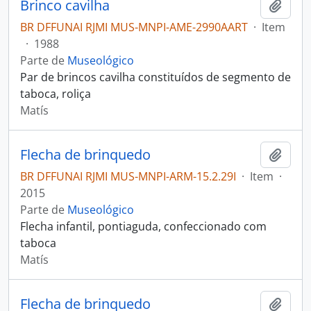
Brinco cavilha
Adici
BR DFFUNAI RJMI MUS-MNPI-AME-2990AART
·
Item
·
1988
Parte de
Museológico
Par de brincos cavilha constituídos de segmento de
taboca, roliça
Matís
Flecha de brinquedo
Adici
BR DFFUNAI RJMI MUS-MNPI-ARM-15.2.29I
·
Item
·
2015
Parte de
Museológico
Flecha infantil, pontiaguda, confeccionado com
taboca
Matís
Flecha de brinquedo
Adici