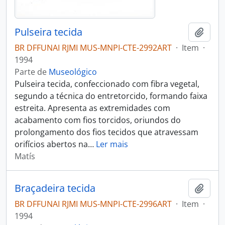
Pulseira tecida
Adici
BR DFFUNAI RJMI MUS-MNPI-CTE-2992ART
·
Item
·
1994
Parte de
Museológico
Pulseira tecida, confeccionado com fibra vegetal,
segundo a técnica do entretorcido, formando faixa
estreita. Apresenta as extremidades com
acabamento com fios torcidos, oriundos do
prolongamento dos fios tecidos que atravessam
orifícios abertos na
…
Ler mais
Matís
Braçadeira tecida
Adici
BR DFFUNAI RJMI MUS-MNPI-CTE-2996ART
·
Item
·
1994