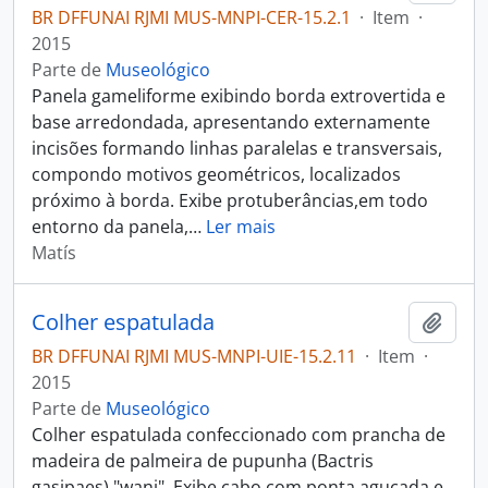
BR DFFUNAI RJMI MUS-MNPI-CER-15.2.1
·
Item
·
2015
Parte de
Museológico
Panela gameliforme exibindo borda extrovertida e
base arredondada, apresentando externamente
incisões formando linhas paralelas e transversais,
compondo motivos geométricos, localizados
próximo à borda. Exibe protuberâncias,em todo
entorno da panela,
…
Ler mais
Matís
Colher espatulada
Adici
BR DFFUNAI RJMI MUS-MNPI-UIE-15.2.11
·
Item
·
2015
Parte de
Museológico
Colher espatulada confeccionado com prancha de
madeira de palmeira de pupunha (Bactris
gasipaes),"wani". Exibe cabo com ponta aguçada e