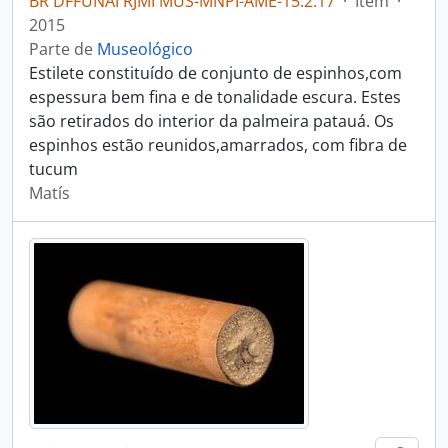
BR DFFUNAI RJMI MUS-MNPI-AME-15.2.17
·
Item
·
2015
Parte de
Museológico
Estilete constituído de conjunto de espinhos,com
espessura bem fina e de tonalidade escura. Estes
são retirados do interior da palmeira patauá. Os
espinhos estão reunidos,amarrados, com fibra de
tucum
Matís