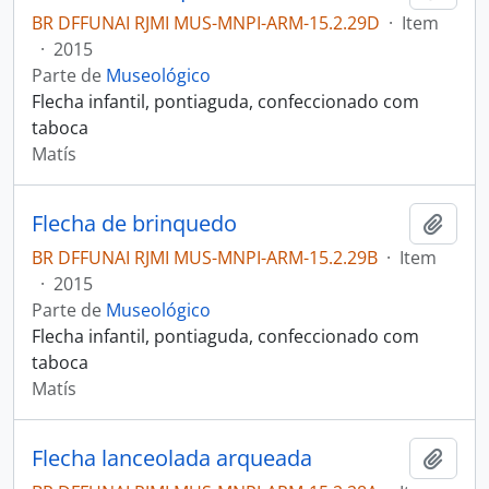
BR DFFUNAI RJMI MUS-MNPI-ARM-15.2.29D
·
Item
·
2015
Parte de
Museológico
Flecha infantil, pontiaguda, confeccionado com
taboca
Matís
Flecha de brinquedo
Adici
BR DFFUNAI RJMI MUS-MNPI-ARM-15.2.29B
·
Item
·
2015
Parte de
Museológico
Flecha infantil, pontiaguda, confeccionado com
taboca
Matís
Flecha lanceolada arqueada
Adici