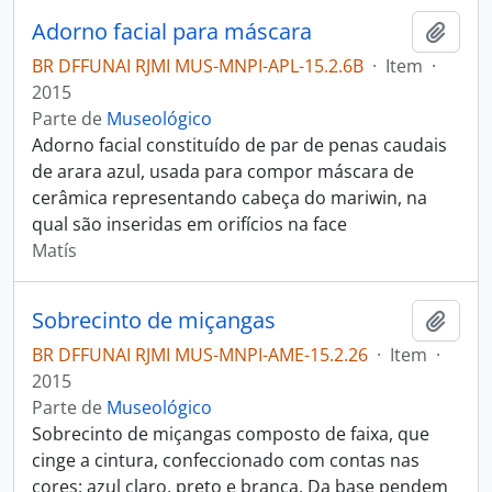
Adorno facial para máscara
Adici
BR DFFUNAI RJMI MUS-MNPI-APL-15.2.6B
·
Item
·
2015
Parte de
Museológico
Adorno facial constituído de par de penas caudais
de arara azul, usada para compor máscara de
cerâmica representando cabeça do mariwin, na
qual são inseridas em orifícios na face
Matís
Sobrecinto de miçangas
Adici
BR DFFUNAI RJMI MUS-MNPI-AME-15.2.26
·
Item
·
2015
Parte de
Museológico
Sobrecinto de miçangas composto de faixa, que
cinge a cintura, confeccionado com contas nas
cores: azul claro, preto e branca. Da base pendem