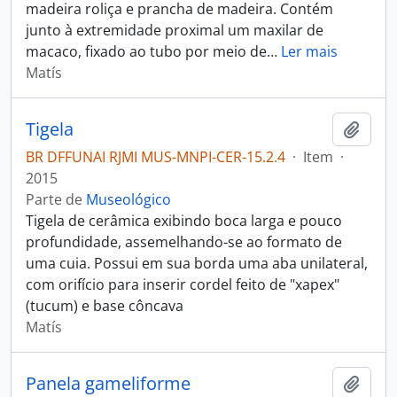
madeira roliça e prancha de madeira. Contém
junto à extremidade proximal um maxilar de
macaco, fixado ao tubo por meio de
…
Ler mais
Matís
Tigela
Adici
BR DFFUNAI RJMI MUS-MNPI-CER-15.2.4
·
Item
·
2015
Parte de
Museológico
Tigela de cerâmica exibindo boca larga e pouco
profundidade, assemelhando-se ao formato de
uma cuia. Possui em sua borda uma aba unilateral,
com orifício para inserir cordel feito de "xapex"
(tucum) e base côncava
Matís
Panela gameliforme
Adici