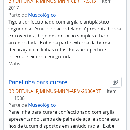
BR DFFUNAI RJMI MUS-MNPI-CER-17.5.13
·
Item
·
2017
Parte de
Museológico
Tigela confeccionado com argila e antiplástico
segundo a técnico do acordelado. Apresenta borda
extrovertida, bojo de contorno simples e base
arredondada. Exibe na parte externa da borda
decoração em linhas retas. Possui superfície
interna e externa enegrecida
Matís
Panelinha para curare
Adici
BR DFFUNAI RJMI MUS-MNPI-ARM-2986ART
·
Item
·
1988
Parte de
Museológico
Panelinha para curare confeccionado com argila
apresentando tampa de palha de açaí e sobre esta,
fios de tucum dispostos em sentido radial. Exibe