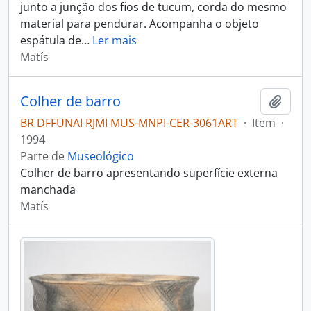
junto a junção dos fios de tucum, corda do mesmo
material para pendurar. Acompanha o objeto
espátula de
…
Ler mais
Matís
Colher de barro
Adici
BR DFFUNAI RJMI MUS-MNPI-CER-3061ART
·
Item
·
1994
Parte de
Museológico
Colher de barro apresentando superfície externa
manchada
Matís