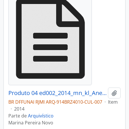
Produto 04 ed002_2014_mn_kl_AnexoI__exposicao.pdf
Adici
BR DFFUNAI RJMI ARQ-914BRZ4010-CUL-007
·
Item
·
2014
Parte de
Arquivístico
Marina Pereira Novo