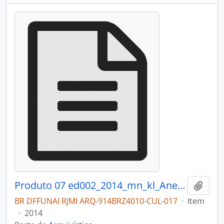
Produto 07 ed002_2014_mn_kl_Anexo_I_cat__logo_exposicao.pdf
Adici
BR DFFUNAI RJMI ARQ-914BRZ4010-CUL-017
·
Item
·
2014