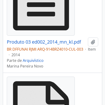
Produto 03 ed002_2014_mn_kl.pdf
Adici
BR DFFUNAI RJMI ARQ-914BRZ4010-CUL-003
·
Item
·
2014
Parte de
Arquivístico
Marina Pereira Novo