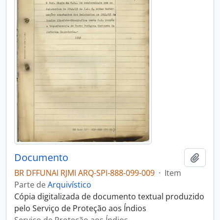
Documento
Adici
BR DFFUNAI RJMI ARQ-SPI-888-099-009
·
Item
Parte de
Arquivístico
Cópia digitalizada de documento textual produzido
pelo Serviço de Proteção aos Índios