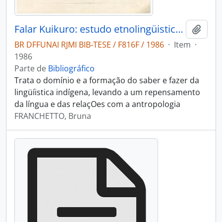
Falar Kuikuro: estudo etnolingüistico de um grupo Karibe do Alto Xingu
Adici
BR DFFUNAI RJMI BIB-TESE / F816F / 1986
·
Item
·
1986
Parte de
Bibliográfico
Trata o domínio e a formação do saber e fazer da
lingüíistica indígena, levando a um repensamento
da língua e das relaçOes com a antropologia
FRANCHETTO, Bruna