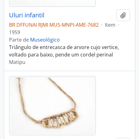
Uluri infantil
Adici
BR DFFUNAI RJMI MUS-MNPI-AME-7682
·
Item
·
1959
Parte de
Museológico
Triângulo de entrecasca de arvore cujo vertice,
voltado para baixo, pende um cordel perinal
Matipu