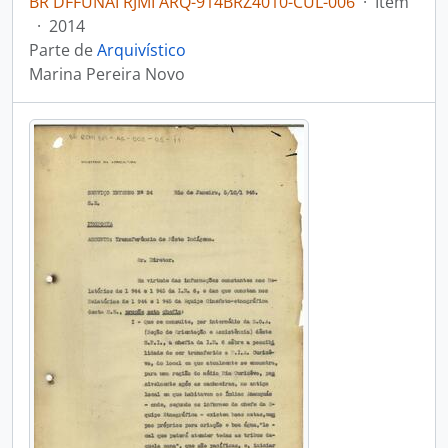
BR DFFUNAI RJMI ARQ-914BRZ4010-CUL-006
·
Item
·
2014
Parte de
Arquivístico
Marina Pereira Novo