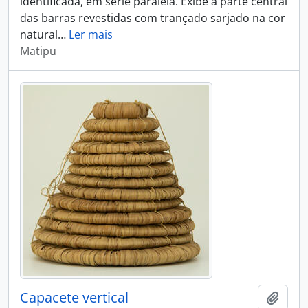
identificada, em série paralela. Exibe a parte central
das barras revestidas com trançado sarjado na cor
natural
…
Ler mais
Matipu
Capacete vertical
Adici