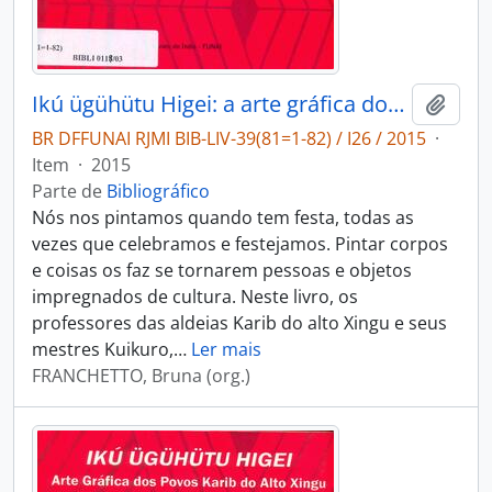
Ikú ügühütu Higei: a arte gráfica dos povos Karib do Alto Xingu.
Adici
BR DFFUNAI RJMI BIB-LIV-39(81=1-82) / I26 / 2015
·
Item
·
2015
Parte de
Bibliográfico
Nós nos pintamos quando tem festa, todas as
vezes que celebramos e festejamos. Pintar corpos
e coisas os faz se tornarem pessoas e objetos
impregnados de cultura. Neste livro, os
professores das aldeias Karib do alto Xingu e seus
mestres Kuikuro,
…
Ler mais
FRANCHETTO, Bruna (org.)