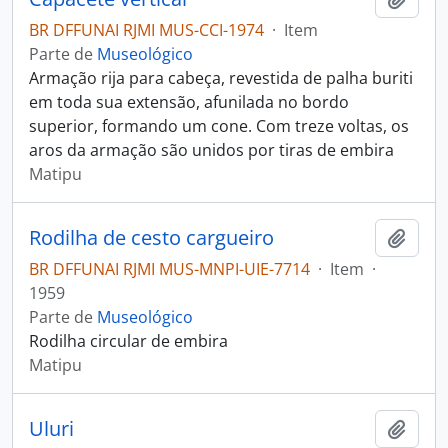
BR DFFUNAI RJMI MUS-CCI-1974
·
Item
Parte de
Museológico
Armação rija para cabeça, revestida de palha buriti
em toda sua extensão, afunilada no bordo
superior, formando um cone. Com treze voltas, os
aros da armação são unidos por tiras de embira
Matipu
Rodilha de cesto cargueiro
Adici
BR DFFUNAI RJMI MUS-MNPI-UIE-7714
·
Item
·
1959
Parte de
Museológico
Rodilha circular de embira
Matipu
Uluri
Adici