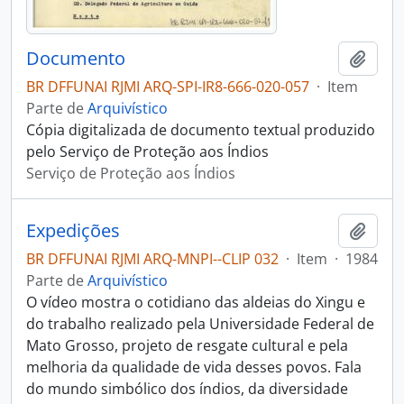
Documento
Adici
BR DFFUNAI RJMI ARQ-SPI-IR8-666-020-057
·
Item
Parte de
Arquivístico
Cópia digitalizada de documento textual produzido
pelo Serviço de Proteção aos Índios
Serviço de Proteção aos Índios
Expedições
Adici
BR DFFUNAI RJMI ARQ-MNPI--CLIP 032
·
Item
·
1984
Parte de
Arquivístico
O vídeo mostra o cotidiano das aldeias do Xingu e
do trabalho realizado pela Universidade Federal de
Mato Grosso, projeto de resgate cultural e pela
melhoria da qualidade de vida desses povos. Fala
do mundo simbólico dos índios, da diversidade