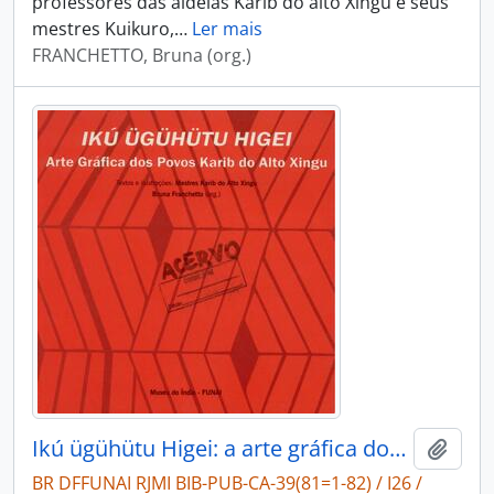
professores das aldeias Karib do alto Xingu e seus
mestres Kuikuro,
…
Ler mais
FRANCHETTO, Bruna (org.)
Ikú ügühütu Higei: a arte gráfica dos povos Karib do Alto Xingu
Adici
BR DFFUNAI RJMI BIB-PUB-CA-39(81=1-82) / I26 /