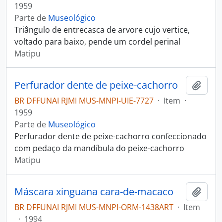
1959
Parte de
Museológico
Triângulo de entrecasca de arvore cujo vertice,
voltado para baixo, pende um cordel perinal
Matipu
Perfurador dente de peixe-cachorro
Adici
BR DFFUNAI RJMI MUS-MNPI-UIE-7727
·
Item
·
1959
Parte de
Museológico
Perfurador dente de peixe-cachorro confeccionado
com pedaço da mandíbula do peixe-cachorro
Matipu
Máscara xinguana cara-de-macaco
Adici
BR DFFUNAI RJMI MUS-MNPI-ORM-1438ART
·
Item
·
1994