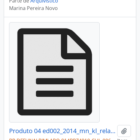
Parte de
Arquivístico
Marina Pereira Novo
Produto 04 ed002_2014_mn_kl_relatorio.pdf
Adici