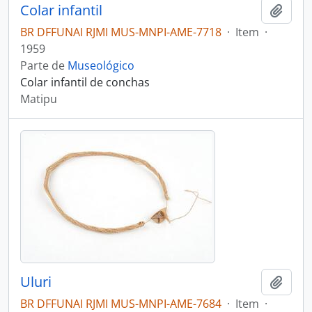
Colar infantil
Adici
BR DFFUNAI RJMI MUS-MNPI-AME-7718
·
Item
·
1959
Parte de
Museológico
Colar infantil de conchas
Matipu
Uluri
Adici
BR DFFUNAI RJMI MUS-MNPI-AME-7684
·
Item
·