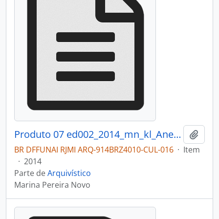
Produto 07 ed002_2014_mn_kl_Anexo_II_Catalogo_Mostra_fotografica.pdf
Adici
BR DFFUNAI RJMI ARQ-914BRZ4010-CUL-016
·
Item
·
2014
Parte de
Arquivístico
Marina Pereira Novo