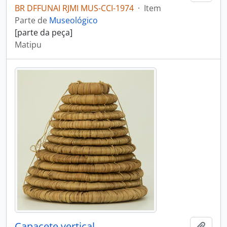
BR DFFUNAI RJMI MUS-CCI-1974
·
Item
Parte de
Museológico
[parte da peça]
Matipu
Capacete vertical
Adici