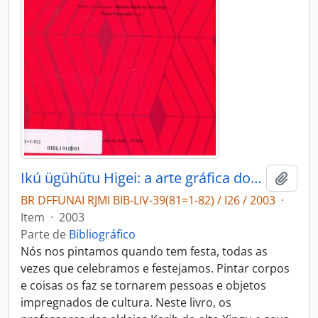
Ikú ügühütu Higei: a arte gráfica dos povos Karib do Alto Xingu.
Adici
BR DFFUNAI RJMI BIB-LIV-39(81=1-82) / I26 / 2003
·
Item
·
2003
Parte de
Bibliográfico
Nós nos pintamos quando tem festa, todas as
vezes que celebramos e festejamos. Pintar corpos
e coisas os faz se tornarem pessoas e objetos
impregnados de cultura. Neste livro, os