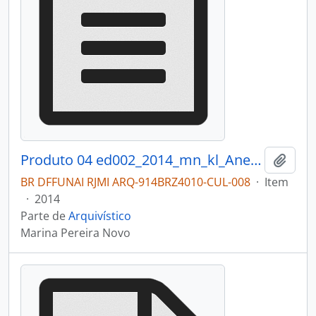
Produto 04 ed002_2014_mn_kl_AnexoII__Mostra_fotografica.pdf
Adici
BR DFFUNAI RJMI ARQ-914BRZ4010-CUL-008
·
Item
·
2014
Parte de
Arquivístico
Marina Pereira Novo