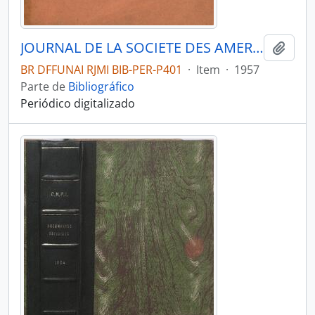
JOURNAL DE LA SOCIETE DES AMERICANISTES DE PARIS - PARIS FR MUSEE DE L HOMME - 1957 - Nº46
Adici
BR DFFUNAI RJMI BIB-PER-P401
·
Item
·
1957
Parte de
Bibliográfico
Periódico digitalizado