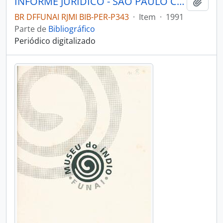
INFORME JURÍDICO - SÃO PAULO COMISSÃO PRÓ-ÍNDIO DE SÃO PAULO - DEPARTAMENTO JURÍDICO - 1991 - Nº17
Adici
BR DFFUNAI RJMI BIB-PER-P343
·
Item
·
1991
Parte de
Bibliográfico
Periódico digitalizado