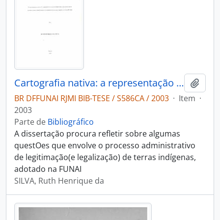
Cartografia nativa: a representação do território pelos Guarani Kaiowá para o procedimento administrativo de verificação da FUNAI
Adici
BR DFFUNAI RJMI BIB-TESE / S586CA / 2003
·
Item
·
2003
Parte de
Bibliográfico
A dissertação procura refletir sobre algumas
questOes que envolve o processo administrativo
de legitimação(e legalização) de terras indígenas,
adotado na FUNAI
SILVA, Ruth Henrique da