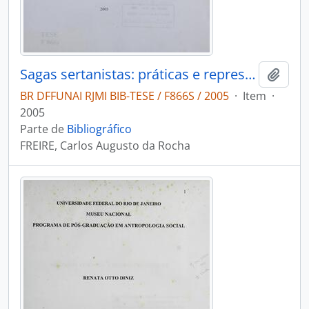
Sagas sertanistas: práticas e representaçoes do campo indigenista no século XX
Adici
BR DFFUNAI RJMI BIB-TESE / F866S / 2005
·
Item
·
2005
Parte de
Bibliográfico
FREIRE, Carlos Augusto da Rocha