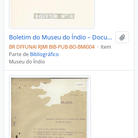
Boletim do Museu do Índio – Documentação – Nº 8
Adici
BR DFFUNAI RJMI BIB-PUB-BO-BMI004
·
Item
Parte de
Bibliográfico
Museu do Índio