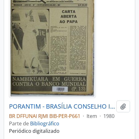
PORANTIM - BRASÍLIA CONSELHO INDIGENISTA MISSIONÁRIO - 1980 - Nº1920
Adici
BR DFFUNAI RJMI BIB-PER-P661
·
Item
·
1980
Parte de
Bibliográfico
Periódico digitalizado