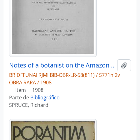
Notes of a botanist on the Amazon & Andes being records of travel on the Amazon and its tributaries, the Trombetas, rio Negro, Uaupés, Casiquiari, Pacimoni, Huallaga and Pastasa; as also to the cataracts of the Orinoco, along the eastern side of the Andes of Peru and Ecuador, and the shores of the Pacific, during the years 1849-1864
Adici
BR DFFUNAI RJMI BIB-OBR-LR-58(811) / S771n 2v
OBRA RARA / 1908
·
Item
·
1908
Parte de
Bibliográfico
SPRUCE, Richard