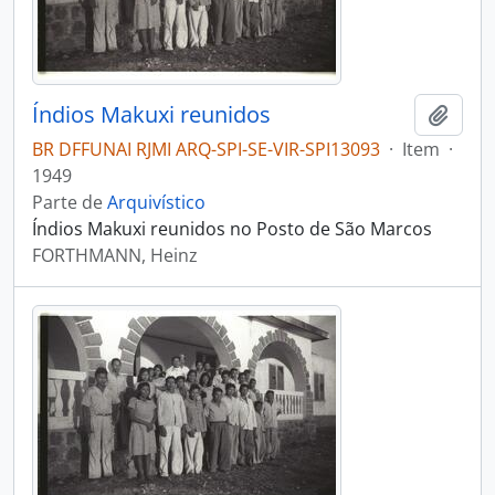
Índios Makuxi reunidos
Adici
BR DFFUNAI RJMI ARQ-SPI-SE-VIR-SPI13093
·
Item
·
1949
Parte de
Arquivístico
Índios Makuxi reunidos no Posto de São Marcos
FORTHMANN, Heinz