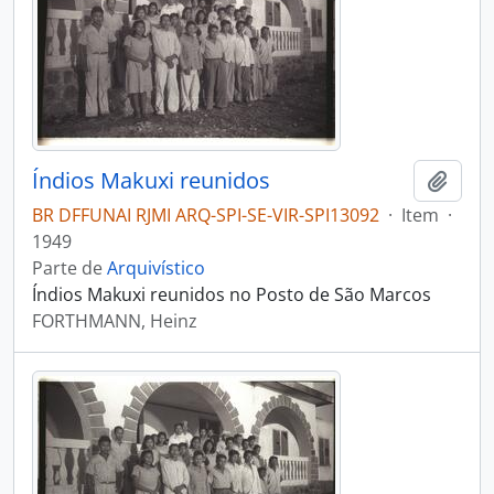
Índios Makuxi reunidos
Adici
BR DFFUNAI RJMI ARQ-SPI-SE-VIR-SPI13092
·
Item
·
1949
Parte de
Arquivístico
Índios Makuxi reunidos no Posto de São Marcos
FORTHMANN, Heinz