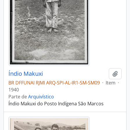
Índio Makuxi
Adici
BR DFFUNAI RJMI ARQ-SPI-AL-IR1-SM-SM09
·
Item
·
1940
Parte de
Arquivístico
Índio Makuxi do Posto Indígena São Marcos