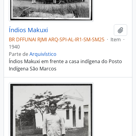
Índios Makuxi
Adici
BR DFFUNAI RJMI ARQ-SPI-AL-IR1-SM-SM25
·
Item
·
1940
Parte de
Arquivístico
Índios Makuxi em frente a casa indígena do Posto
Indígena São Marcos