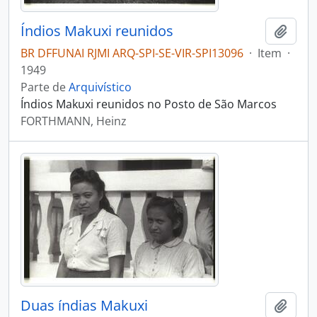
Índios Makuxi reunidos
Adici
BR DFFUNAI RJMI ARQ-SPI-SE-VIR-SPI13096
·
Item
·
1949
Parte de
Arquivístico
Índios Makuxi reunidos no Posto de São Marcos
FORTHMANN, Heinz
Duas índias Makuxi
Adici