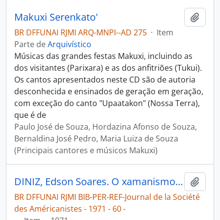
Makuxi Serenkato'
Adici
BR DFFUNAI RJMI ARQ-MNPI--AD 275
·
Item
Parte de
Arquivístico
Músicas das grandes festas Makuxi, incluindo as
dos visitantes (Parixara) e as dos anfitriões (Tukui).
Os cantos apresentados neste CD são de autoria
desconhecida e ensinados de geração em geração,
com exceção do canto "Upaatakon" (Nossa Terra),
que é de
Paulo José de Souza, Hordazina Afonso de Souza,
Bernaldina José Pedro, Maria Luiza de Souza
(Principais cantores e músicos Makuxi)
DINIZ, Edson Soares. O xamanismo dos índios Makuxí [Journal de la Société des Américanistes]
Adici
BR DFFUNAI RJMI BIB-PER-REF-Journal de la Société
des Américanistes - 1971 - 60 -