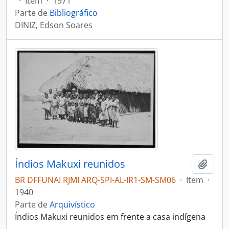
·
Item
·
1971
Parte de
Bibliográfico
DINIZ, Edson Soares
Índios Makuxi reunidos
Adici
BR DFFUNAI RJMI ARQ-SPI-AL-IR1-SM-SM06
·
Item
·
1940
Parte de
Arquivístico
Índios Makuxi reunidos em frente a casa indígena