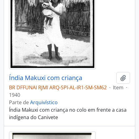
Índia Makuxi com criança
Adici
BR DFFUNAI RJMI ARQ-SPI-AL-IR1-SM-SM62
·
Item
·
1940
Parte de
Arquivístico
Índia Makuxi com criança no colo em frente a casa
indígena do Canivete