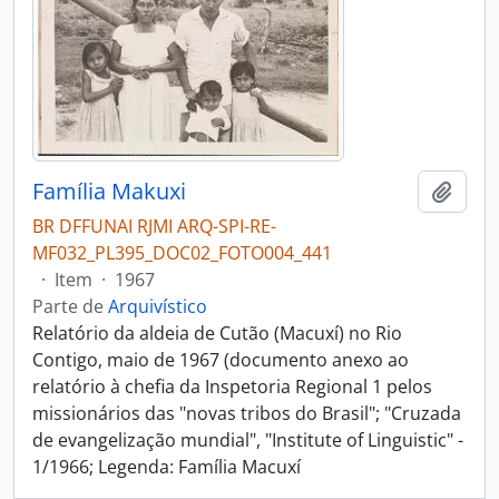
Família Makuxi
Adici
BR DFFUNAI RJMI ARQ-SPI-RE-
MF032_PL395_DOC02_FOTO004_441
·
Item
·
1967
Parte de
Arquivístico
Relatório da aldeia de Cutão (Macuxí) no Rio
Contigo, maio de 1967 (documento anexo ao
relatório à chefia da Inspetoria Regional 1 pelos
missionários das "novas tribos do Brasil"; "Cruzada
de evangelização mundial", "Institute of Linguistic" -
1/1966; Legenda: Família Macuxí