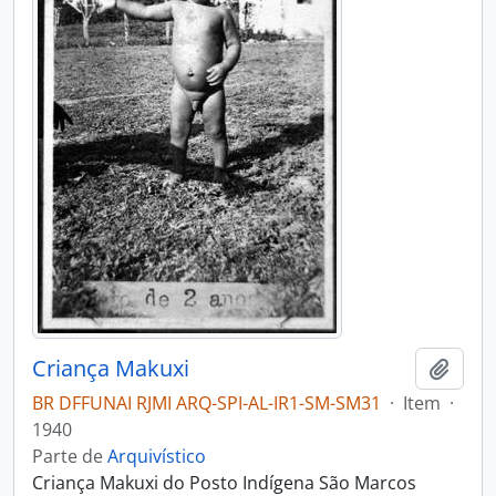
Criança Makuxi
Adici
BR DFFUNAI RJMI ARQ-SPI-AL-IR1-SM-SM31
·
Item
·
1940
Parte de
Arquivístico
Criança Makuxi do Posto Indígena São Marcos