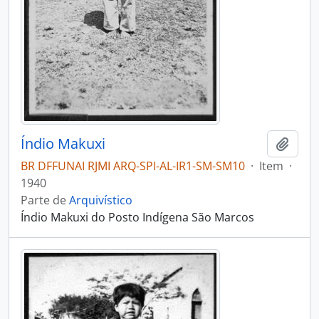
Índio Makuxi
Adici
BR DFFUNAI RJMI ARQ-SPI-AL-IR1-SM-SM10
·
Item
·
1940
Parte de
Arquivístico
Índio Makuxi do Posto Indígena São Marcos