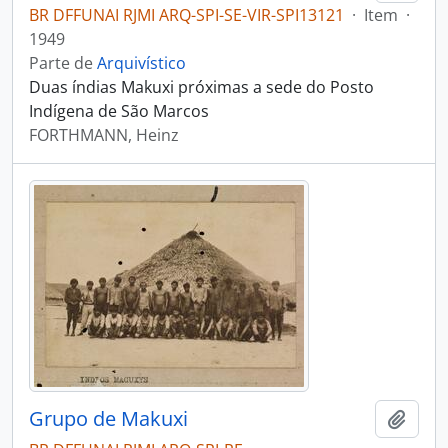
BR DFFUNAI RJMI ARQ-SPI-SE-VIR-SPI13121
·
Item
·
1949
Parte de
Arquivístico
Duas índias Makuxi próximas a sede do Posto
Indígena de São Marcos
FORTHMANN, Heinz
Grupo de Makuxi
Adici