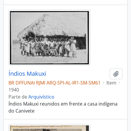
Índios Makuxi
Adici
BR DFFUNAI RJMI ARQ-SPI-AL-IR1-SM-SM61
·
Item
·
1940
Parte de
Arquivístico
Índios Makuxi reunidos em frente a casa indígena
do Canivete