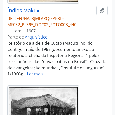
Índios Makuxi
Adici
BR DFFUNAI RJMI ARQ-SPI-RE-
MF032_PL395_DOC02_FOTO003_440
·
Item
·
1967
Parte de
Arquivístico
Relatório da aldeia de Cutão (Macuxí) no Rio
Contigo, maio de 1967 (documento anexo ao
relatório à chefia da Inspetoria Regional 1 pelos
missionários das "novas tribos do Brasil"; "Cruzada
de evangelização mundial", "Institute of Linguistic" -
1/1966);
…
Ler mais