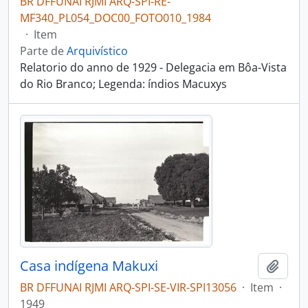
BR DFFUNAI RJMI ARQ-SPI-RE-
MF340_PL054_DOC00_FOTO010_1984
·
Item
Parte de
Arquivístico
Relatorio do anno de 1929 - Delegacia em Bôa-Vista
do Rio Branco; Legenda: índios Macuxys
Casa indígena Makuxi
Adici
BR DFFUNAI RJMI ARQ-SPI-SE-VIR-SPI13056
·
Item
·
1949