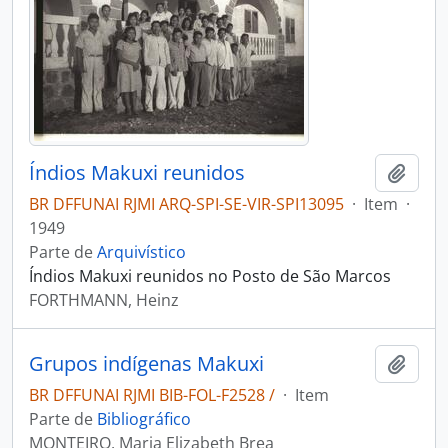
Índios Makuxi reunidos
Adici
BR DFFUNAI RJMI ARQ-SPI-SE-VIR-SPI13095
·
Item
·
1949
Parte de
Arquivístico
Índios Makuxi reunidos no Posto de São Marcos
FORTHMANN, Heinz
Grupos indígenas Makuxi
Adici
BR DFFUNAI RJMI BIB-FOL-F2528 /
·
Item
Parte de
Bibliográfico
MONTEIRO, Maria Elizabeth Brea