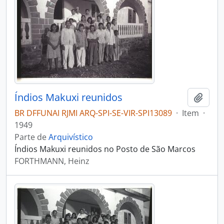
Índios Makuxi reunidos
Adici
BR DFFUNAI RJMI ARQ-SPI-SE-VIR-SPI13089
·
Item
·
1949
Parte de
Arquivístico
Índios Makuxi reunidos no Posto de São Marcos
FORTHMANN, Heinz